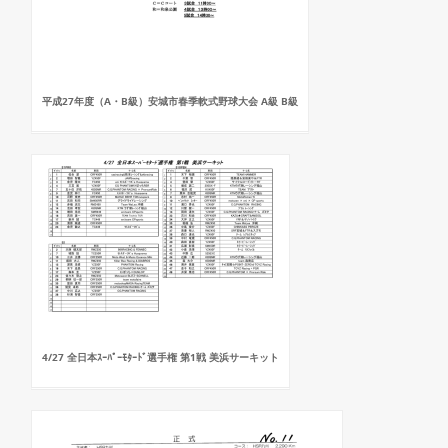
平成27年度（A・B級）安城市春季軟式野球大会 A級 B級
4/27 全日本ｽｰﾊﾟｰﾓﾀｰﾄﾞ選手権 第1戦 美浜サーキット