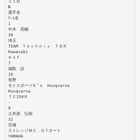
１１台
№
選手名
ﾁｰﾑ名
1
中木 亮輔
38
埼玉
TEAM Ｔｅｃｈｎｉｘ ＴＧＲ
Kawasaki
ＫＸＦ
7
城取 諒
16
長野
モトスポーツＫ’ｓ Husqvarna
Husqvarna
ＴＣ250Ｒ
-
9
土井原 弘樹
32
宮城
ストレンジＭＣ．ＧＴオート
YAMAHA