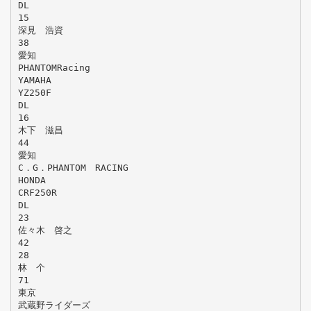
DL
15
深見 浩資
38
愛知
PHANTOMRacing
YAMAHA
YZ250F
DL
16
木下 滋昌
44
愛知
C．G．PHANTOM RACING
HONDA
CRF250R
DL
23
佐々木 啓之
42
28
林 个
71
東京
武蔵野ライダーズ