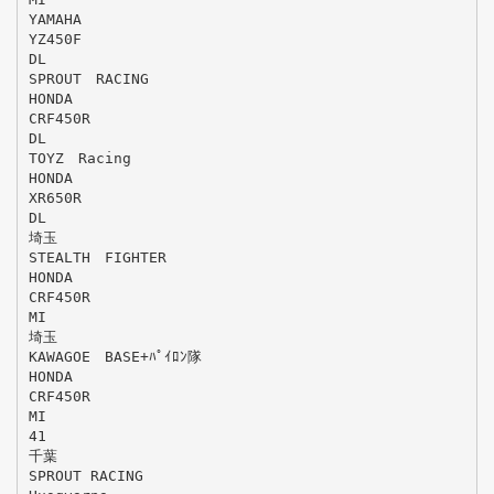
YAMAHA
YZ450F
DL
SPROUT RACING
HONDA
CRF450R
DL
TOYZ Racing
HONDA
XR650R
DL
埼玉
STEALTH FIGHTER
HONDA
CRF450R
MI
埼玉
KAWAGOE BASE+ﾊﾟｲﾛﾝ隊
HONDA
CRF450R
MI
41
千葉
SPROUT RACING