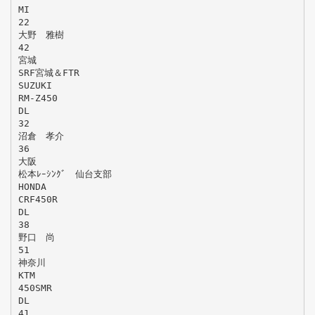
MI
22
大野 雅樹
42
宮城
SRF宮城＆FTR
SUZUKI
RM-Z450
DL
32
沼倉 孝介
36
大阪
松本ﾚｰｼﾝｸﾞ 仙台支部
HONDA
CRF450R
DL
38
野口 尚
51
神奈川
KTM
450SMR
DL
41