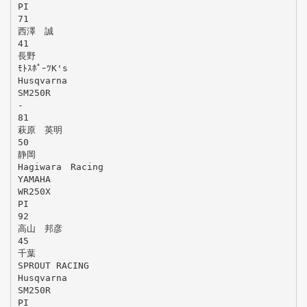
PI
71
西澤 誠
41
長野
ﾓﾄｽﾎﾟｰﾂK's
Husqvarna
SM250R
-
81
萩原 英明
50
静岡
Hagiwara Racing
YAMAHA
WR250X
PI
92
高山 邦彦
45
千葉
SPROUT RACING
Husqvarna
SM250R
PI