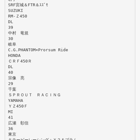
SRF宮城＆FTR＆ｽｽﾞﾓ
SUZUKI
RM-Ｚ450
DL
39
中村 竜規
30
岐阜
C.G.PHANTOM×Prorsum Ride
HONDA
ＣＲＦ450Ｒ
DL
40
宗像 亮
29
千葉
ＳＰＲＯＵＴ ＲＡＣＩＮＧ
YAMAHA
ＹＺ450Ｆ
MI
41
広瀬 彰信
36
東京
キラービーレーシング＋Ｙ２＆ブラム