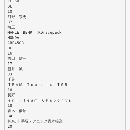
FC350
DL
10
河野 崇史
37
埼玉
MAHLE BEHR TKDracepack
HONDA
CRF450R
DL
16
吉田 雄一
17
新井 誠
33
千葉
ＴＥＡＭ Ｔｅｃｈｎｉｘ ＴＧＲ
16
長野
ｅｎｉ・ｔｅａｍ ＣＰｓｐｏｒｔｓ
18
青木 優治
34
神奈川 手塚テクニック青木輪業
20