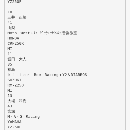
YZ250F
-
10
三井 正勝
41
山梨
Moto West＋ﾐｭｰｼﾞｯｸｴｯｾﾝｽﾐｷ音楽教室
HONDA
CRF250R
MI
11
堀田 大人
35
福島
ｋｉｌｌｅｒ Bee Racing＋Y2＆DIABROS
SUZUKI
RM-Z250
MI
13
大場 和樹
43
宮城
M・A・G Racing
YAMAHA
YZ250F