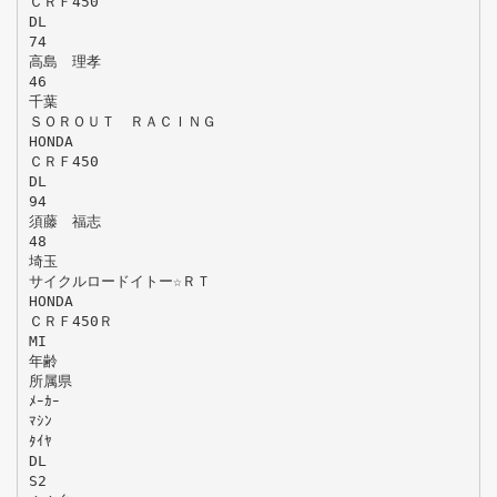
ＣＲＦ450
DL
74
高島 理孝
46
千葉
ＳＯＲＯＵＴ ＲＡＣＩＮＧ
HONDA
ＣＲＦ450
DL
94
須藤 福志
48
埼玉
サイクルロードイトー☆ＲＴ
HONDA
ＣＲＦ450Ｒ
MI
年齢
所属県
ﾒｰｶｰ
ﾏｼﾝ
ﾀｲﾔ
DL
S2