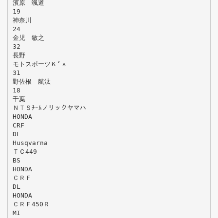
濱原 颯道
19
神奈川
24
金児 敏之
32
長野
モトスポーツＫ’ｓ
31
野佐根 航汰
18
千葉
ＮＴＳﾁｰﾑノリックヤマハ
HONDA
CRF
DL
Husqvarna
ＴＣ449
BS
HONDA
ＣＲＦ
DL
HONDA
ＣＲＦ450Ｒ
MI