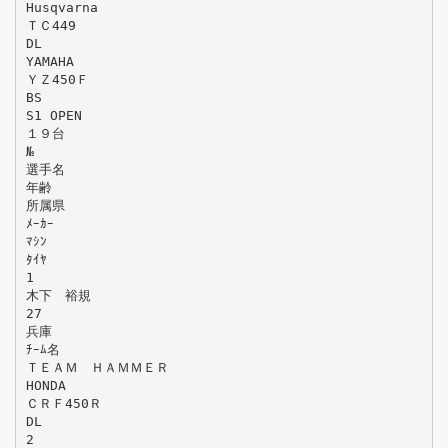
Husqvarna
ＴＣ449
DL
YAMAHA
ＹＺ450Ｆ
BS
S1 OPEN
１９台
№
選手名
年齢
所属県
ﾒｰｶｰ
ﾏｼﾝ
ﾀｲﾔ
1
木下 裕規
27
兵庫
ﾁｰﾑ名
ＴＥＡＭ ＨＡＭＭＥＲ
HONDA
ＣＲＦ450Ｒ
DL
2