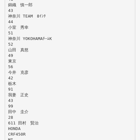
錦織 慎一郎
43
神奈川 TEAM 8ｲﾝﾁ
44
小室 秀幸
51
神奈川 YOKOHAMAﾁｰﾑK
52
山田 真慈
49
東京
56
今井 克彦
42
栃木
91
我妻 正史
43
99
田中 圭介
28
611 田村 賢治
HONDA
CRF450R
MI