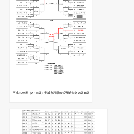
平成25年度（A・B級）安城市秋季軟式野球大会 A級 B級