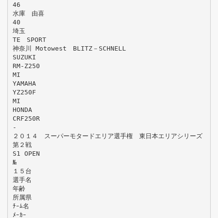
46
水庫 由喜
40
埼玉
TE SPORT
神奈川 Motowest BLITZ－SCHNELL
SUZUKI
RM-Z250
MI
YAMAHA
YZ250F
MI
HONDA
CRF250R
-
２０１４ スーパーモタードエリア選手権 東日本エリアシリーズ
第２戦
S1 OPEN
№
１５台
選手名
年齢
所属県
ﾁｰﾑ名
ﾒｰｶｰ