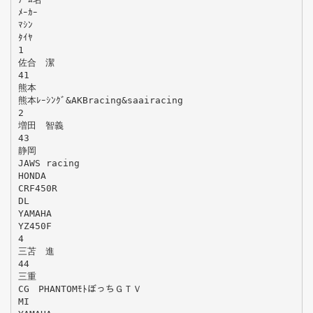
ﾒｰｶｰ
ﾏｼﾝ
ﾀｲﾔ
1
佐合 潔
41
熊本
熊本ﾚｰｼﾝｸﾞ&AKBracing&saairacing
2
増田 智義
43
静岡
JAWS racing
HONDA
CRF450R
DL
YAMAHA
YZ450F
4
三苫 進
44
三重
CG PHANTOMﾓﾄぼっちＧＴＶ
MI