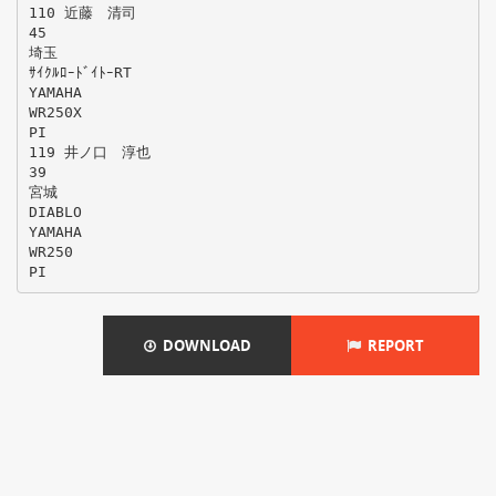
110 近藤 清司
45
埼玉
ｻｲｸﾙﾛｰﾄﾞｲﾄｰRT
YAMAHA
WR250X
PI
119 井ノ口 淳也
39
宮城
DIABLO
YAMAHA
WR250
DOWNLOAD
REPORT