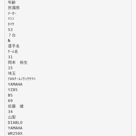
年齢
所属県
ﾒｰｶｰ
ﾏｼﾝ
ﾀｲﾔ
S3
７台
№
選手名
ﾁｰﾑ名
31
岡本 裕生
15
埼玉
ﾃﾙﾙﾁｰﾑﾉﾘｯｸﾔﾏﾊ
YAMAHA
YZ85
BS
69
佐藤 健
34
山梨
DIABLO
YAMAHA
WR250X