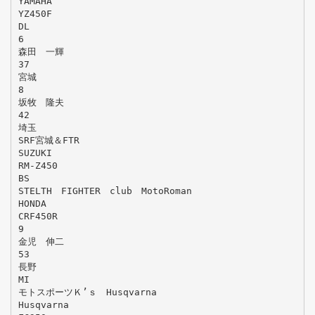
YAMAHA
YZ450F
DL
6
森田 一輝
37
宮城
8
坂牧 隆夫
42
埼玉
SRF宮城＆FTR
SUZUKI
RM-Z450
BS
STELTH FIGHTER club MotoRoman
HONDA
CRF450R
9
金児 伸二
53
長野
MI
モトスポーツＫ’ｓ Husqvarna
Husqvarna