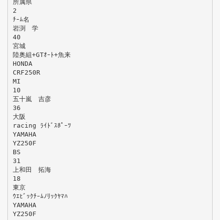
所属県
2
ﾁｰﾑ名
岩渕 学
40
宮城
陸奥組+GTｵｰﾄ+魚来
HONDA
CRF250R
MI
10
五十嵐 吉彦
36
大阪
racing ﾗｲﾄﾞｽﾎﾟｰﾂ
YAMAHA
YZ250F
BS
31
上和田 拓海
18
東京
ｳｴﾋﾞｯｸﾁｰﾑﾉﾘｯｸﾔﾏﾊ
YAMAHA
YZ250F