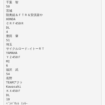
千葉 智
50
宮城
陸奥組＆ＦＴＲ＆安倶楽や
HONDA
ＣＲＦ450Ｒ
DL
4
豊田 肇
51
埼玉
サイクルロード☆イトーＲＴ
YAMAHA
ＹＺ450Ｆ
MI
6
福沢 武
54
長野
TEAMアクト
Kawasaki
ＫＸ450Ｆ
DL
10
ﾍﾞﾝﾊﾞｻｯﾄ ﾐｯｷｰ