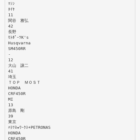
ﾏｼﾝ
ﾀｲﾔ
11
関谷 雅弘
42
長野
ﾓﾄﾎﾟｰﾂK's
Husqvarna
SM450RR
-
12
大山 譲二
41
埼玉
ＴＯＰ ＭＯＳＴ
HONDA
CRF450R
MI
13
原島 剛
39
東京
ﾊﾗﾂﾖ★ﾜｰｸｽ+PETRONAS
HONDA
CRF450R