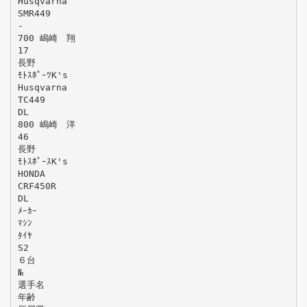
Husqvarna
SMR449
-
700 嶋崎 翔
17
長野
ﾓﾄｽﾎﾟｰﾂK's
Husqvarna
TC449
DL
800 嶋崎 洋
46
長野
ﾓﾄｽﾎﾟｰｽK's
HONDA
CRF450R
DL
ﾒｰｶｰ
ﾏｼﾝ
ﾀｲﾔ
S2
６台
№
選手名
年齢