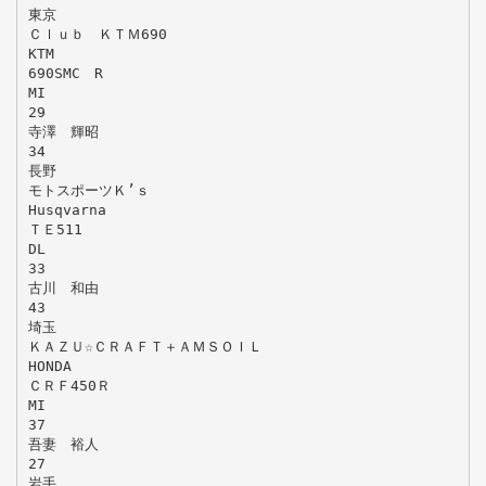
東京
Ｃｌｕｂ ＫＴＭ690
KTM
690SMC R
MI
29
寺澤 輝昭
34
長野
モトスポーツＫ’ｓ
Husqvarna
ＴＥ511
DL
33
古川 和由
43
埼玉
ＫＡＺＵ☆ＣＲＡＦＴ＋ＡＭＳＯＩＬ
HONDA
ＣＲＦ450Ｒ
MI
37
吾妻 裕人
27
岩手