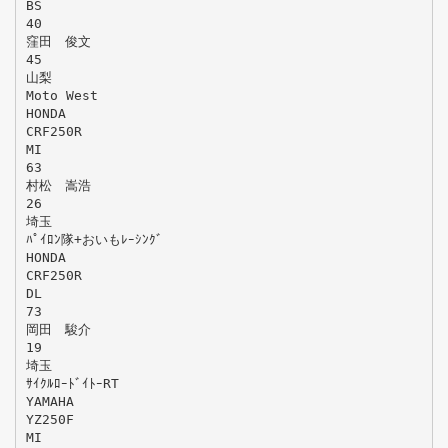
BS
40
窪田 俊文
45
山梨
Moto West
HONDA
CRF250R
MI
63
村松 嵩浩
26
埼玉
ﾊﾟｲﾛﾝ隊+おいもﾚｰｼﾝｸﾞ
HONDA
CRF250R
DL
73
岡田 駿介
19
埼玉
ｻｲｸﾙﾛｰﾄﾞｲﾄｰRT
YAMAHA
YZ250F
MI