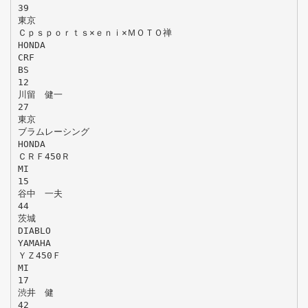
39
東京
Ｃｐｓｐｏｒｔｓ×ｅｎｉ×ＭＯＴＯ禅
HONDA
CRF
BS
12
川留 健一
27
東京
ブラムレーシング
HONDA
ＣＲＦ450Ｒ
MI
15
谷中 一夫
44
茨城
DIABLO
YAMAHA
ＹＺ450Ｆ
MI
17
渋井 健
42