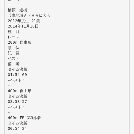
-
楠原 達樹
兵庫地域Ａ・ＡＡ級大会
2012年度生 21歳
2014年11月16日
種 目
レース
200m 自由形
順 位
記 録
ベスト
備 考
タイム決勝
01:54.60
★ベスト！
-
400m 自由形
タイム決勝
03:58.57
★ベスト！
-
400m FR 第3泳者
タイム決勝
00:54.24
-