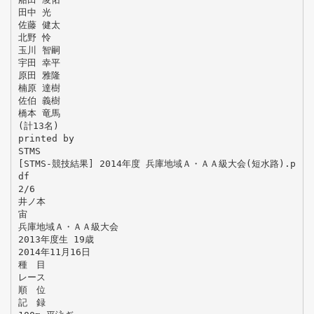
田中 光
佐藤 健太
北野 怜
玉川 智嗣
宇田 幸平
原田 雅隆
楠原 達樹
佐伯 義樹
橋本 竜馬
(計13名)
printed by
STMS
[STMS-競技結果] 2014年度 兵庫地域Ａ・ＡＡ級大会(短水路).p
df
2/6
井ノ本
宙
兵庫地域Ａ・ＡＡ級大会
2013年度生 19歳
2014年11月16日
種 目
レース
順 位
記 録