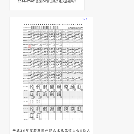
2014/07/07 全国JOC富山県予選大会結果!!!
平 成 2 6 年 度 若 夏 国 体 記 念 水 泳 競 技 大 会 8 位 入