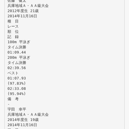
佐藤 健太
兵庫地域Ａ・ＡＡ級大会
2012年度生 21歳
2014年11月16日
種 目
レース
順 位
記 録
100m 平泳ぎ
タイム決勝
01:09.44
200m 平泳ぎ
タイム決勝
02:39.56
ベスト
01:07.93
(97.83%)
02:33.08
(95.94%)
備 考
-
宇田 幸平
兵庫地域Ａ・ＡＡ級大会
2014年度生 19歳
2014年11月16日