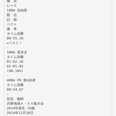
種 目
レース
100m 自由形
順 位
記 録
ベスト
備 考
タイム決勝
00:55.10
★ベスト！
-
100m 背泳ぎ
タイム決勝
01:02.18
01:01.05
(98.18%)
-
400m FR 第4泳者
タイム決勝
00:54.67
-
佐伯 義樹
兵庫地域Ａ・ＡＡ級大会
2014年度生 19歳
2014年11月16日