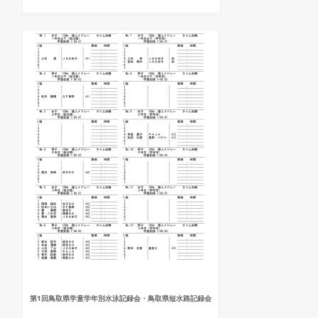
第1回鳥取県学童学年別水泳記録会・鳥取県短水路記録会