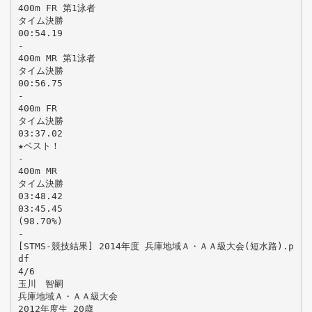
400m FR 第1泳者
タイム決勝
00:54.19
-
400m MR 第1泳者
タイム決勝
00:56.75
-
400m FR
タイム決勝
03:37.02
★ベスト！
-
400m MR
タイム決勝
03:48.42
03:45.45
(98.70%)
-
[STMS-競技結果] 2014年度 兵庫地域Ａ・ＡＡ級大会(短水路).p
df
4/6
玉川 智嗣
兵庫地域Ａ・ＡＡ級大会
2012年度生 20歳