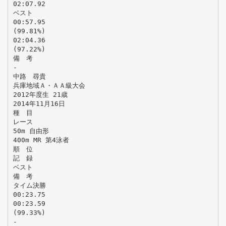
02:07.92
ベスト
00:57.95
(99.81%)
02:04.36
(97.22%)
備 考
-
中路 尋貴
兵庫地域Ａ・ＡＡ級大会
2012年度生 21歳
2014年11月16日
種 目
レース
50m 自由形
400m MR 第4泳者
順 位
記 録
ベスト
備 考
タイム決勝
00:23.75
00:23.59
(99.33%)
-