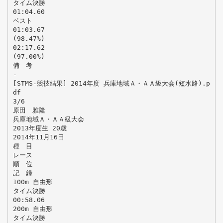
タイム決勝
01:04.60
ベスト
01:03.67
(98.47%)
02:17.62
(97.00%)
備 考
-
[STMS-競技結果] 2014年度 兵庫地域Ａ・ＡＡ級大会(短水路).p
df
3/6
原田 雅隆
兵庫地域Ａ・ＡＡ級大会
2013年度生 20歳
2014年11月16日
種 目
レース
順 位
記 録
100m 自由形
タイム決勝
00:58.06
200m 自由形
タイム決勝