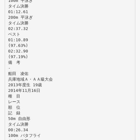
100m 平泳ぎ
タイム決勝
01:12.61
200m 平泳ぎ
タイム決勝
02:37.32
ベスト
01:10.89
(97.63%)
02:32.90
(97.19%)
備 考
-
船田 凌佑
兵庫地域Ａ・ＡＡ級大会
2013年度生 19歳
2014年11月16日
種 目
レース
順 位
記 録
50m 自由形
タイム決勝
00:26.34
100m バタフライ