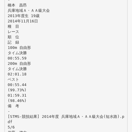
橋本 昌昂
兵庫地域Ａ・ＡＡ級大会
2013年度生 19歳
2014年11月16日
種 目
レース
順 位
記 録
100m 自由形
タイム決勝
00:55.59
200m 自由形
タイム決勝
02:01.18
ベスト
00:55.44
(99.73%)
01:59.31
(98.46%)
備 考
-
[STMS-競技結果] 2014年度 兵庫地域Ａ・ＡＡ級大会(短水路).p
df
5/6