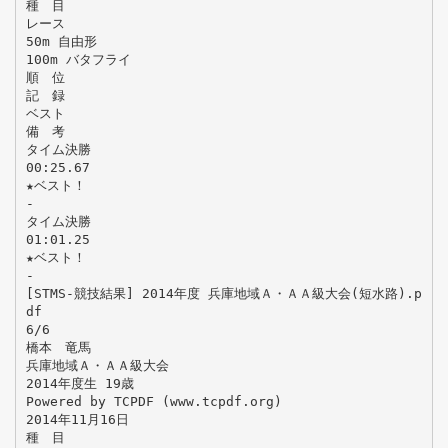
種 目
レース
50m 自由形
100m バタフライ
順 位
記 録
ベスト
備 考
タイム決勝
00:25.67
★ベスト！
-
タイム決勝
01:01.25
★ベスト！
-
[STMS-競技結果] 2014年度 兵庫地域Ａ・ＡＡ級大会(短水路).p
df
6/6
橋本 竜馬
兵庫地域Ａ・ＡＡ級大会
2014年度生 19歳
Powered by TCPDF (www.tcpdf.org)
2014年11月16日
種 目