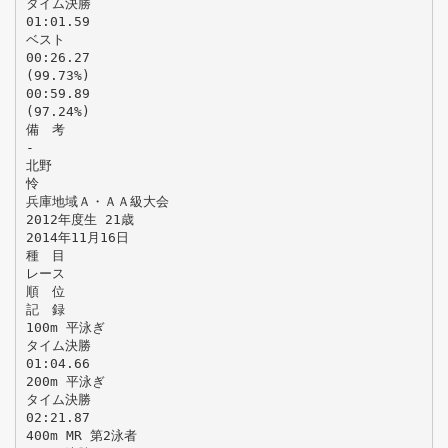
タイム決勝
01:01.59
ベスト
00:26.27
(99.73%)
00:59.89
(97.24%)
備 考
-
北野
怜
兵庫地域Ａ・ＡＡ級大会
2012年度生 21歳
2014年11月16日
種 目
レース
順 位
記 録
100m 平泳ぎ
タイム決勝
01:04.66
200m 平泳ぎ
タイム決勝
02:21.87
400m MR 第2泳者