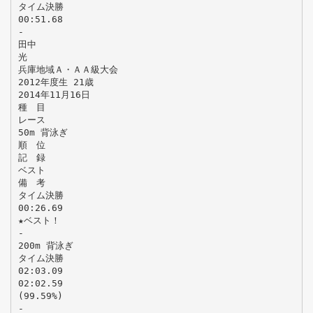
タイム決勝
00:51.68
-
田中
光
兵庫地域Ａ・ＡＡ級大会
2012年度生 21歳
2014年11月16日
種 目
レース
50m 背泳ぎ
順 位
記 録
ベスト
備 考
タイム決勝
00:26.69
★ベスト！
-
200m 背泳ぎ
タイム決勝
02:03.09
02:02.59
(99.59%)
-