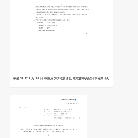
平成 28 年 5 月 24 日 株主及び債権者各位 東京都中央区日本橋茅場町