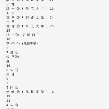
小 林
謙 一 ② ( 帯 広 大 谷 ) 23
安 東
克 幸 ② ( 釧 路 工 業 ) 24
吉 田
雅 弥 ② ( 帯 広 大 谷 ) 25
25
汰 一①( 深 川 西 )
10
慧 悟 ① (旭川実業)
3
7 鎌 田
竣 平②(
森
16
6 佐 竹
矢 部
9
2
5 岡 田
悠 輔 ② ( 旭 川 実 業 ) 16
19
23
4 佐 野