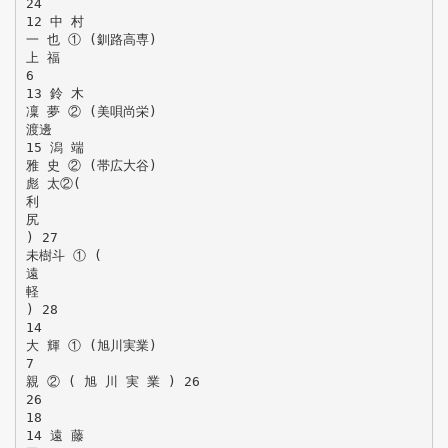
24
12 中 村
一 也 ① (釧路高専)
上 福
6
13 鈴 木
凜 夢 ② (美唄尚栄)
渡邊
15 潟 端
雅 史 ② (帯広大谷)
彪 太②(
利
尻
) 27
未樹斗 ① (
遠
軽
) 28
14
大 輝 ① (旭川実業)
7
親 ② ( 旭 川 実 業 ) 26
26
18
14 遠 藤