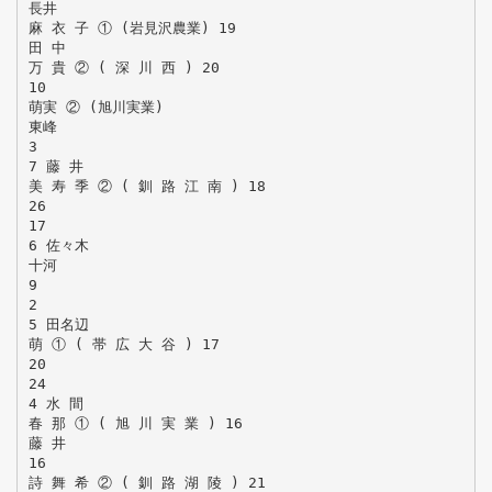
長井
麻 衣 子 ① (岩見沢農業) 19
田 中
万 貴 ② ( 深 川 西 ) 20
10
萌実 ② (旭川実業)
東峰
3
7 藤 井
美 寿 季 ② ( 釧 路 江 南 ) 18
26
17
6 佐々木
十河
9
2
5 田名辺
萌 ① ( 帯 広 大 谷 ) 17
20
24
4 水 間
春 那 ① ( 旭 川 実 業 ) 16
藤 井
16
詩 舞 希 ② ( 釧 路 湖 陵 ) 21