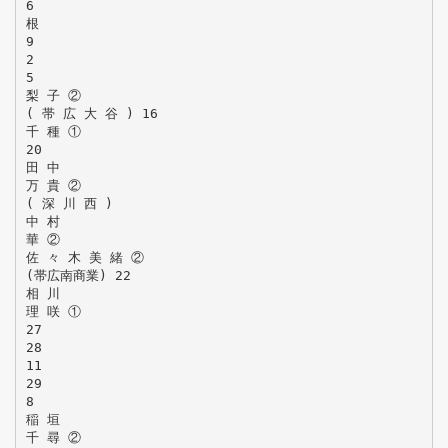
6
根
9
2
5
梨 子 ②
( 帯 広 大 谷 ) 16
千 種 ①
20
田 中
万 貴 ②
( 深 川 西 )
中 村
華 ②
佐 々 木 美 緒 ②
(帯広南商業) 22
相 川
理 咲 ①
27
28
11
29
8
稲 垣
千 尋 ②