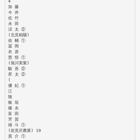
4
加 藤
今 井
佐 竹
永 田
涼 太 ②
(北見柏陽)
佑 輔 ①
冨 岡
衣 原
慧 悟 ①
(旭川実業)
駿 吾 ②
昇 太 ②
(
優 紀 ①
江
陵
板 垣
篠 永
富 田
芳 賀
雄 斗 ①
(岩見沢農業) 19
貢 介 ①