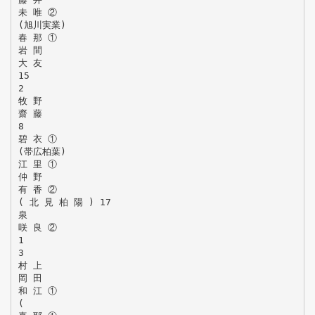
未 唯 ②
(旭川実業)
春 那 ①
岩 間
大 友
15
2
牧 野
齋 藤
8
碧 衣 ①
(帯広柏葉)
江 里 ①
仲 野
有 香 ②
( 北 見 柏 陽 ) 17
泉
咲 良 ②
1
3
村 上
岡 田
和 江 ①
(