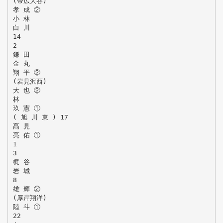
(帯広大谷)
孝 成 ②
小 林
白 川
14
2
鎌 田
金 丸
翔 平 ②
(岩見沢西)
大 也 ②
林
玖 憲 ①
( 旭 川 東 ) 17
髙 見
亮 佑 ①
1
3
梶 谷
岩 城
8
雄 輝 ②
(厚岸翔洋)
陸 斗 ①
22