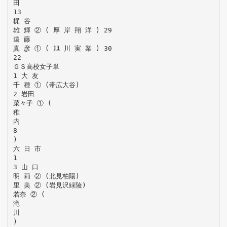
田
13
梶 谷
雄 輝 ② ( 厚 岸 翔 洋 ) 29
遠 藤
真 彦 ① ( 旭 川 実 業 ) 30
22
ＧＳ高校女子単
1 大 友
千 種 ① (帯広大谷)
2 岩田
菜々子 ① (
稚
内
8
)
六 日 市
1
3 山 口
明 莉 ② (北見柏陽)
里 美 ② (岩見沢緑陵)
若奈 ② (
滝
川
)