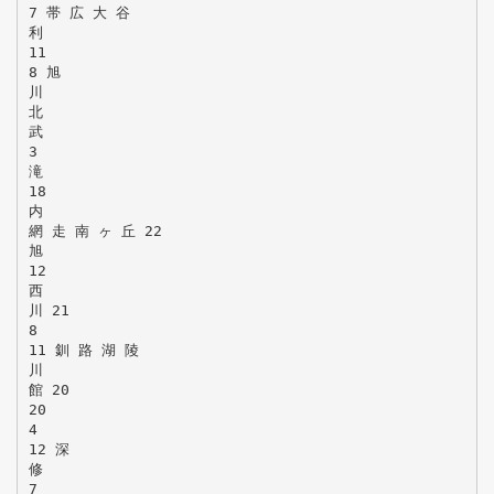
7 帯 広 大 谷
利
11
8 旭
川
北
武
3
滝
18
内
網 走 南 ヶ 丘 22
旭
12
西
川 21
8
11 釧 路 湖 陵
川
館 20
20
4
12 深
修
7