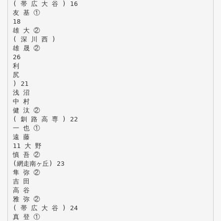
( 帯 広 大 谷 ) 16
友 基 ①
18
雄 大 ②
( 深 川 西 )
雄 晟 ②
26
利
尻
) 21
浅 沼
中 村
健 汰 ②
( 釧 路 高 専 ) 22
一 也 ①
遠 藤
11 大 野
慎 吾 ②
(網走南ヶ丘) 23
隼 弥 ②
吉 田
高 谷
雅 弥 ②
( 帯 広 大 谷 ) 24
真 登 ①