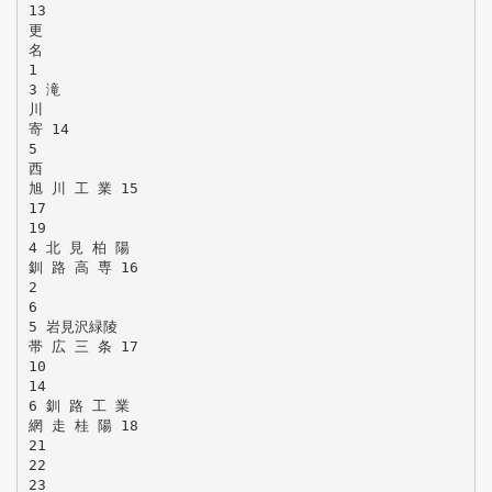
13
更
名
1
3 滝
川
寄 14
5
西
旭 川 工 業 15
17
19
4 北 見 柏 陽
釧 路 高 専 16
2
6
5 岩見沢緑陵
帯 広 三 条 17
10
14
6 釧 路 工 業
網 走 桂 陽 18
21
22
23