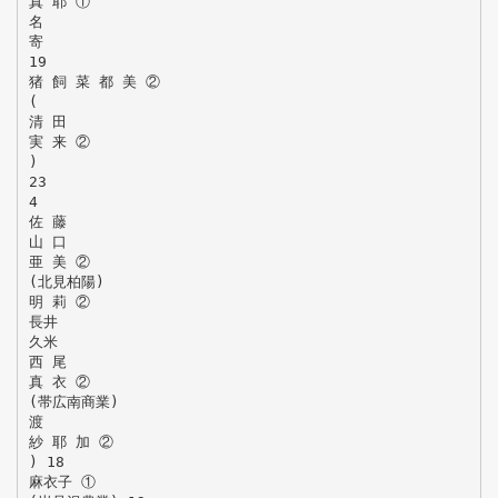
真 耶 ①
名
寄
19
猪 飼 菜 都 美 ②
(
清 田
実 来 ②
)
23
4
佐 藤
山 口
亜 美 ②
(北見柏陽)
明 莉 ②
長井
久米
西 尾
真 衣 ②
(帯広南商業)
渡
紗 耶 加 ②
) 18
麻衣子 ①