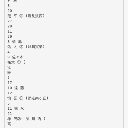
片 桐
8
20
翔 平 ② (岩見沢西)
27
28
11
29
8 菊 地
佑 太 ② (旭川実業)
4
9 佐々木
祐太 ① (
江
陵
)
17
10 遠 藤
12
慎 吾 ② (網走南ヶ丘)
5
11 篠 永
21
雄 晟②( 深 川 西 )
高