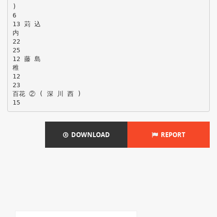
)
6
13 苅 込
内
22
25
12 藤 島
稚
12
23
百花 ② ( 深 川 西 )
DOWNLOAD
REPORT