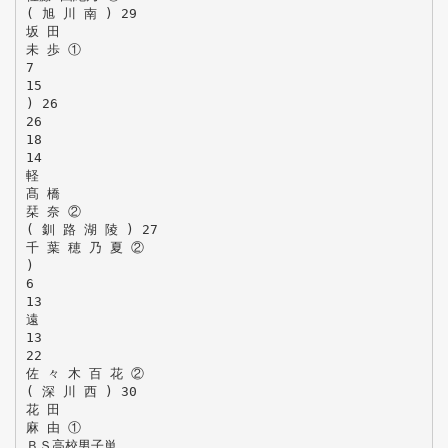
( 旭 川 南 ) 29
坂 田
未 歩 ①
7
15
) 26
26
18
14
軽
髙 橋
栞 奈 ②
( 釧 路 湖 陵 ) 27
千 葉 穂 乃 夏 ②
)
6
13
遠
13
22
佐 々 木 百 花 ②
( 深 川 西 ) 30
花 田
麻 由 ①
ＢＳ高校男子単