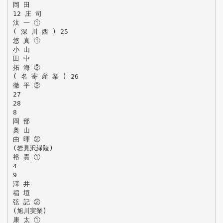
岡 田
12 庄 司
汰 一 ①
( 深 川 西 ) 25
悠 真 ①
小 山
田 中
拓 海 ②
( 名 寄 産 業 ) 26
徹 平 ②
27
28
8
岡 部
奥 山
由 暉 ②
(岩見沢緑陵)
裕 貴 ①
4
9
澤 井
稲 垣
弦 記 ②
(旭川実業)
康 太 ①