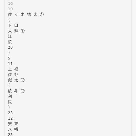
16
10
佐 々 木 祐 太 ①
(
下 田
大 輝 ①
江
陵
20
)
5
11
上 福
佐 野
彪 太 ②
(
稜 斗 ②
利
尻
)
23
12
安 東
八 幡
25