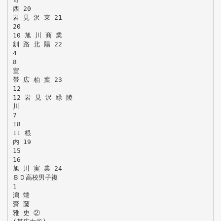
西 20
岩 見 沢 東 21
20
10 旭 川 商 業
釧 路 北 陽 22
4
8
室
帯 広 柏 葉 23
12
12 岩 見 沢 緑 陵
川
7
18
11 根
内 19
15
16
旭 川 実 業 24
ＢＤ高校男子複
1
潟 端
齋 藤
雅 史 ②