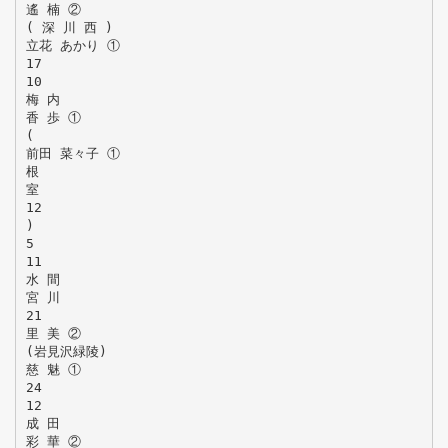
遙 楠 ②
( 深 川 西 )
立花 あかり ①
17
10
梅 内
香 歩 ①
(
前田 菜々子 ①
根
室
12
)
5
11
水 間
宮 川
21
里 美 ②
(岩見沢緑陵)
慈 魅 ①
24
12
成 田
彩 華 ②