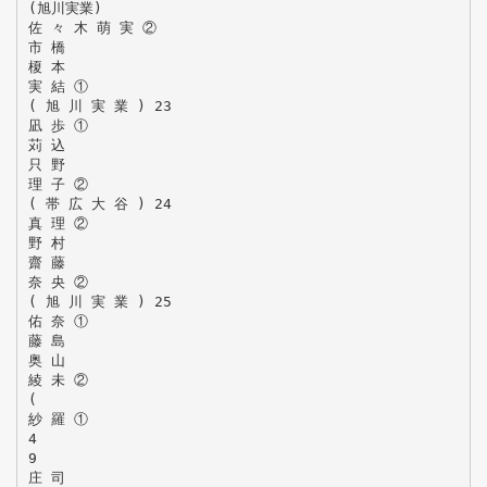
(旭川実業)
佐 々 木 萌 実 ②
市 橋
榎 本
実 結 ①
( 旭 川 実 業 ) 23
凪 歩 ①
苅 込
只 野
理 子 ②
( 帯 広 大 谷 ) 24
真 理 ②
野 村
齋 藤
奈 央 ②
( 旭 川 実 業 ) 25
佑 奈 ①
藤 島
奥 山
綾 未 ②
(
紗 羅 ①
4
9
庄 司