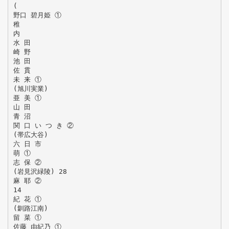
(
野口 碧月姫 ①
稚
内
水 田
崎 野
池 田
佐 貫
未 来 ①
(旭川実業)
亜 美 ①
山 田
青 沼
関 口 い つ き ②
(帯広大谷)
六 日 市
萌 ①
志 保 ②
(岩見沢緑陵) 28
麻 耶 ②
14
紀 花 ①
(釧路江南)
留 菜 ①
佐藤 由紀乃 ①