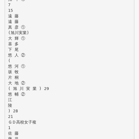
7
15
遠 藤
遠 藤
真 彦 ①
(旭川実業)
大 輝 ①
喜 多
下 尾
悠 人 ②
(
悠 河 ①
坂 牧
片 桐
大 地 ②
( 旭 川 実 業 ) 29
悠 輔 ②
江
陵
) 28
21
ＧＤ高校女子複
1
佐 藤
藤 井