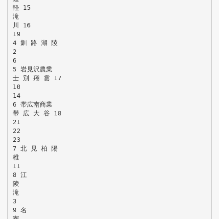
軽 15
滝
川 16
19
4 釧 路 湖 陵
2
6
5 岩見沢農業
士 別 翔 雲 17
10
14
6 帯広南商業
帯 広 大 谷 18
21
22
23
7 北 見 柏 陽
稚
11
8 江
陵
滝
3
9 名
寄