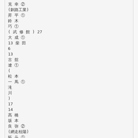
克 幸 ②
(釧路工業)
昇 平 ①
鈴 木
巧 ①
( 武 修 館 ) 27
大 成 ①
13 柴 田
6
13
古 舘
遼 ①
(
松 本
一 馬 ①
滝
川
)
17
14
髙 橋
坂 本
良 弥 ②
(網走桂陽)
拓 斗 ①