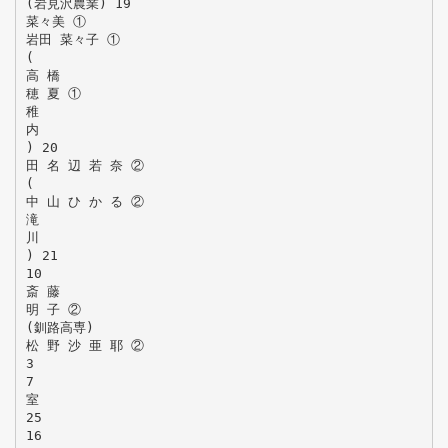
(岩見沢農業) 19
菜々美 ①
岩田 菜々子 ①
(
高 橋
穂 夏 ①
稚
内
) 20
田 名 辺 若 奈 ②
(
中 山 ひ か る ②
滝
川
) 21
10
斎 藤
明 子 ②
(釧路高専)
松 野 沙 亜 耶 ②
3
7
室
25
16