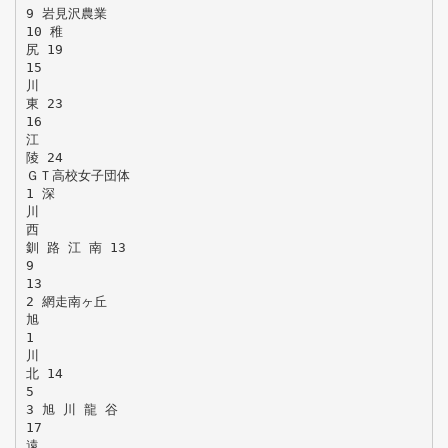
9 岩見沢農業
10 稚
尻 19
15
川
東 23
16
江
陵 24
ＧＴ高校女子団体
1 深
川
西
釧 路 江 南 13
9
13
2 網走南ヶ丘
旭
1
川
北 14
5
3 旭 川 龍 谷
17
遠