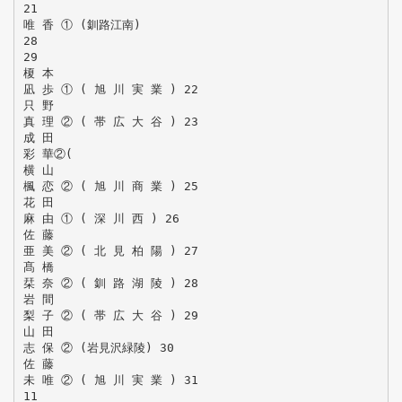
21
唯 香 ① (釧路江南)
28
29
榎 本
凪 歩 ① ( 旭 川 実 業 ) 22
只 野
真 理 ② ( 帯 広 大 谷 ) 23
成 田
彩 華②(
横 山
楓 恋 ② ( 旭 川 商 業 ) 25
花 田
麻 由 ① ( 深 川 西 ) 26
佐 藤
亜 美 ② ( 北 見 柏 陽 ) 27
髙 橋
栞 奈 ② ( 釧 路 湖 陵 ) 28
岩 間
梨 子 ② ( 帯 広 大 谷 ) 29
山 田
志 保 ② (岩見沢緑陵) 30
佐 藤
未 唯 ② ( 旭 川 実 業 ) 31
11