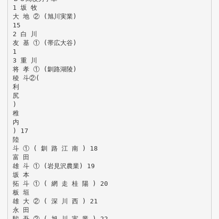
1 坂 牧
大 地 ② (旭川実業)
15
2 白 川
友 基 ① (帯広大谷)
1
3 重 川
将 孝 ① (釧路湖陵)
稜 斗②(
利
尻
)
稚
内
) 17
陸
斗 ① ( 釧 路 江 南 ) 18
富 田
雄 斗 ① (岩見沢農業) 19
坂 本
拓 斗 ① ( 網 走 桂 陽 ) 20
板 垣
雄 大 ② ( 深 川 西 ) 21
永 田
駿 吾 ② ( 旭 川 実 業 ) 22