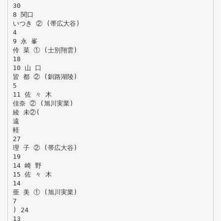
30
8 関口
いつき ② (帯広大谷)
4
9 永 峯
伶 菜 ① (士別翔雲)
18
10 山 口
皆 都 ② (釧路湖陵)
5
11 佐 々 木
佳奈 ② (旭川実業)
綾 未②(
遠
軽
27
理 子 ② (帯広大谷)
19
14 崎 野
15 佐 々 木
14
亜 美 ① (旭川実業)
7
) 24
13