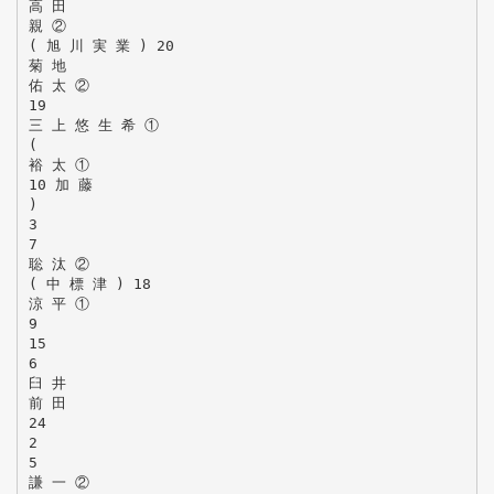
高 田
親 ②
( 旭 川 実 業 ) 20
菊 地
佑 太 ②
19
三 上 悠 生 希 ①
(
裕 太 ①
10 加 藤
)
3
7
聡 汰 ②
( 中 標 津 ) 18
涼 平 ①
9
15
6
臼 井
前 田
24
2
5
謙 一 ②