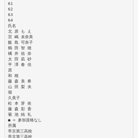
61
62
63
64
氏名
北 原 も え
宮 嶋 未奈美
飯 島 可奈子
鶴 田 智 穂
橘 井 佑 奈
太 田 凪 砂
平 澤 春 佳
原
和 穂
藤 森 美 希
山 田 梨 央
堀
久美子
松 本 芽 依
藤 森 彩 香
菊 池 純 礼
● = 参加資格なし
所属
帝京第三高校
帝京第三高校