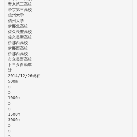
帝京第三高校
帝京第三高校
信州大学
信州大学
伊那北高校
佐久長聖高校
佐久長聖高校
伊那西高校
伊那西高校
伊那西高校
市立長野高校
トヨタ自動車
計
2014/12/26現在
500m
○
○
1000m
○
○
1500m
3000m
○
○
○