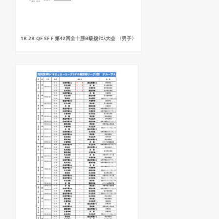
1R 2R QF SF F 第42回全十勝B級複ﾃﾆｽ大会 〈男子〉