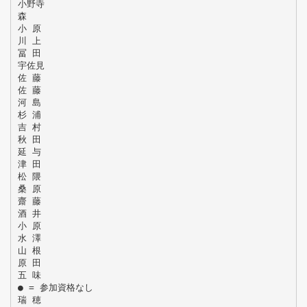
小野寺
森
小 原
川 上
冨 田
宇佐見
佐 藤
佐 藤
河 島
杉 浦
吉 村
秋 田
延 与
津 田
松 隈
桑 原
齋 藤
酒 井
小 原
水 澤
山 根
原 田
五 味
● = 参加資格なし
瑞 穂