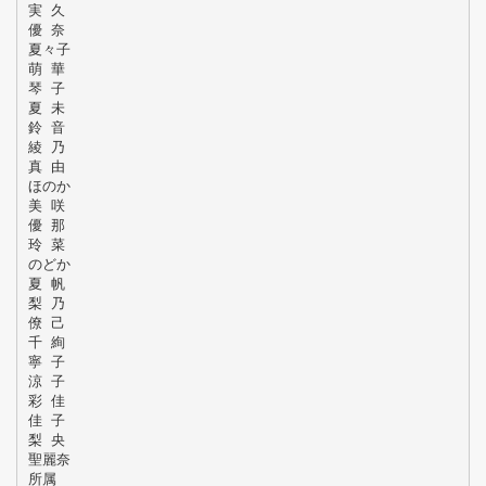
実 久
優 奈
夏々子
萌 華
琴 子
夏 未
鈴 音
綾 乃
真 由
ほのか
美 咲
優 那
玲 菜
のどか
夏 帆
梨 乃
僚 己
千 絢
寧 子
涼 子
彩 佳
佳 子
梨 央
聖麗奈
所属