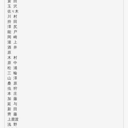
蓑 田
玉 沢
佐々木
川 村
持 田
澤 尻
能 戸
岡 崎
瀧 上
酒 井
原
木 村
原 中
松 浦
三 輪
山 澤
桑 原
虫 狩
本 庄
加 藤
延 与
新 田
齊 藤
上鹿渡
浅 野