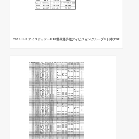
2015 IIHF アイスホッケーU18世界選手権ディビジョンIグループB 日本;PDF