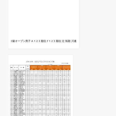
C級オープン男子 A 1 2 3 順位 F 1 2 3 順位 辻 拓朗 川邉