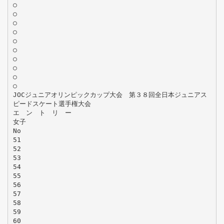
○
○
○
○
○
○
○
○
○
○
JOCジュニアオリンピックカップ大会 第３８回全日本ジュニアス
ピードスケート選手権大会
エ ン ト リ ー
女子
No
51
52
53
54
55
56
57
58
59
60