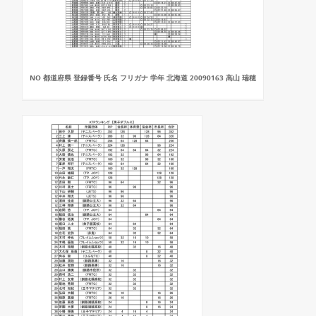
NO 都道府県 登録番号 氏名 フリガナ 学年 北海道 20090163 高山 瑞穂