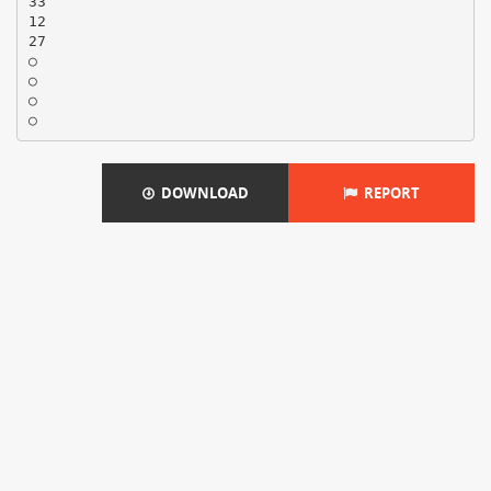
33
12
27
○
○
○
DOWNLOAD
REPORT