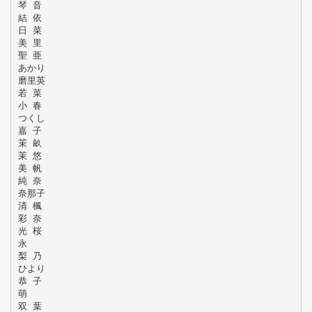
琴 音
結 依
日 菜
美 里
聖 亜
あかり
磨里英
若 菜
小 春
つくし
嘉 子
茉 畝
茉 悠
美 帆
純 奈
奈那子
清 楓
彩 奈
光 桜
永
梨 乃
ひより
恭 子
萌
双 葉