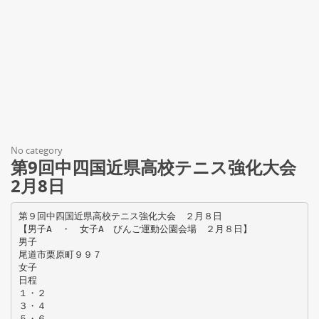
No category
第9回中四国近県高校テニス強化大会
2月8日
第９回中四国近県高校テニス強化大会 ２月８日
【男子A ・ 女子A びんご運動公園会場 ２月８日】
男子
尾道市栗原町９９７
女子
日程
１・２
３・４
５・６