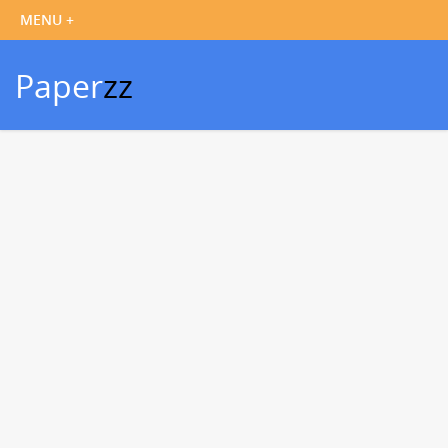
Paper
zz