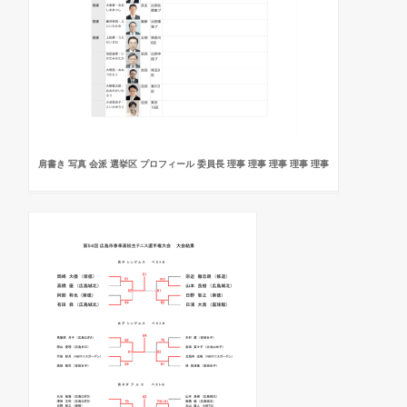
肩書き 写真 会派 選挙区 プロフィール 委員長 理事 理事 理事 理事 理事