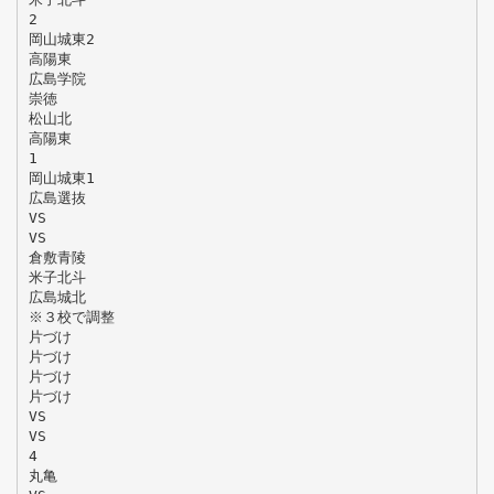
2
岡山城東2
高陽東
広島学院
崇徳
松山北
高陽東
1
岡山城東1
広島選抜
VS
VS
倉敷青陵
米子北斗
広島城北
※３校で調整
片づけ
片づけ
片づけ
片づけ
VS
VS
4
丸亀