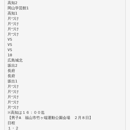
高知2
岡山学芸館1
高知1
片づけ
片づけ
片づけ
片づけ
VS
VS
VS
10
広島城北
坂出2
長府
長府
坂出1
片づけ
片づけ
片づけ
片づけ
片づけ
※高知は１６：００迄
【男子A 福山市竹ヶ端運動公園会場 ２月８日】
日程
１・２