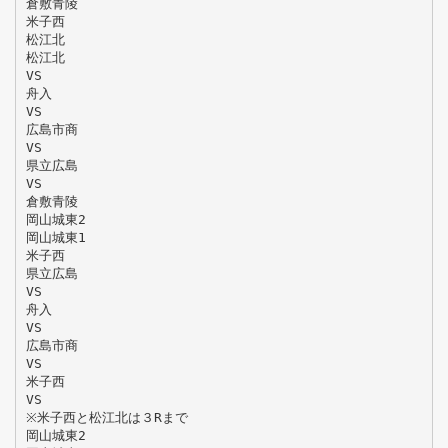
倉敷青陵
米子西
松江北
松江北
VS
舟入
VS
広島市商
VS
県立広島
VS
倉敷青陵
岡山城東2
岡山城東1
米子西
県立広島
VS
舟入
VS
広島市商
VS
米子西
VS
※米子西と松江北は３Rまで
岡山城東2