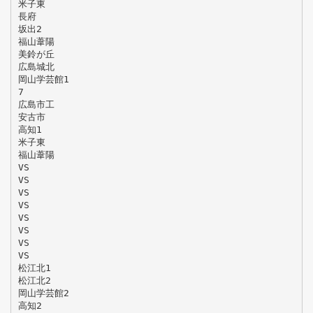
米子東
長府
坂出2
福山葦陽
美鈴が丘
広島城北
岡山学芸館1
7
広島市工
安古市
高知1
米子東
福山葦陽
VS
VS
VS
VS
VS
VS
VS
VS
松江北1
松江北2
岡山学芸館2
高知2