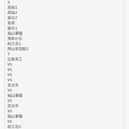
3
高知1
高知2
坂出2
長府
坂出1
福山葦陽
美鈴が丘
松江北1
岡山学芸館2
7
広島市工
VS
VS
VS
VS
安古市
VS
福山葦陽
VS
安古市
VS
福山葦陽
VS
松江北2