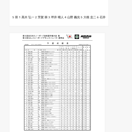
5 班 1 髙木 弘一 2 芳賀 崇 3 坪井 晴人 4 山野 義光 5 大根 圭二 6 石井