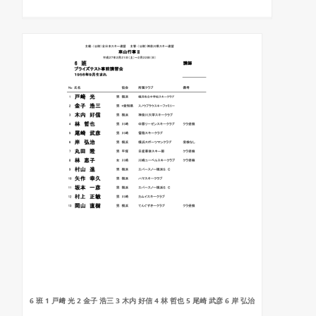
6 班 1 戸﨑 光 2 金子 浩三 3 木内 好信 4 林 哲也 5 尾崎 武彦 6 岸 弘治