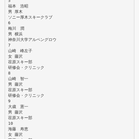
5
福本 浩昭
男 厚木
ソニー厚木スキークラブ
6
梅川 潤
男 横浜
神奈川大学アルペングロウ
7
山崎 峰左子
女 藤沢
荏原スキー部
研修会・クリニック
8
山崎 智一
男 藤沢
荏原スキー部
研修会・クリニック
9
大歳 憲一
男 藤沢
荏原スキー部
10
海藤 寿恵
女 藤沢