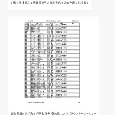
1 班 1 前川 憲之 2 池田 美智子 3 宮川 和也 4 佐伯 年宏 5 川村 毅 6
協会 所属クラブ 氏名 行事名 備考 *愛知県 スノウプラウスキーファミリー