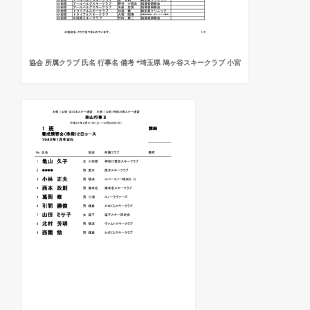
協会 所属クラブ 氏名 行事名 備考 *埼玉県 鳩ヶ谷スキークラブ 小宮