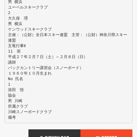
男 横浜
ユーベルスキークラブ
2
大久保 理
男 横浜
ケンウッドスキークラブ
主催：（公財）全日本スキー連盟 主管：（公財）神奈川県スキー
連盟
五竜行事Ⅱ
11 班
平成２７年２月７日（土）～２月８日（日）
講師
バックカントリー講習会（スノーボード）
１９６０年１０月生まれ
No 氏名
1
添田 悟
協会
男 川崎
所属クラブ
川崎スノーボードクラブ