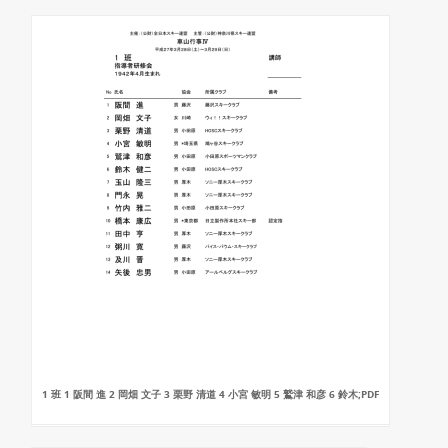
1 班 1 阪間 進 2 岡畑 文子 3 栗野 清道 4 小宮 敏明 5 鷲津 和彦 6 鈴木;PDF