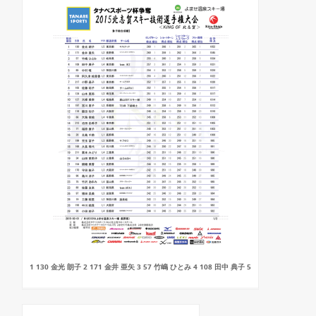
1 130 金光 朗子 2 171 金井 亜矢 3 57 竹嶋 ひとみ 4 108 田中 典子 5