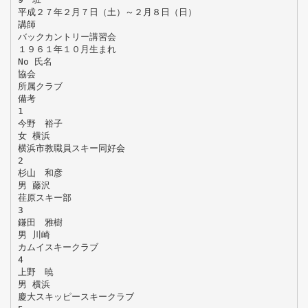
平成２７年２月７日（土）～２月８日（日）
講師
バックカントリー講習会
１９６１年１０月生まれ
No 氏名
協会
所属クラブ
備考
1
今野 裕子
女 横浜
横浜市教職員スキー同好会
2
杉山 和彦
男 藤沢
荏原スキー部
3
鎌田 雅樹
男 川崎
カムイスキークラブ
4
上野 暁
男 横浜
慶大スキッピースキークラブ