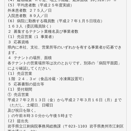
(5) 平均患者数（平成２５年度実績）
外来患者数 ２７５人／日
入院患者数 ８９人／日
(6) 病院に勤務する職員数（平成２７年１月５日現在）
１６３人（委託職員除く）
２ 募集するテナント業種名及び事業者数
(1) 売店営業（1 事業者）
３ 応募資格
県内に本社、支社、営業所等のいずれかを有する事業者が応募でき
ます。
４ テナントの場所、面積
各テナントの営業場所等は次のとおりです。別添の「病院平面図」
により確認してください。
(1) 売店営業
１階 ２４．３㎡（食品冷蔵・冷凍庫設置可）
５ 応募書類の提出等
(1) 受付期間
① 売店営業
平成２７年２月１３日（金）から平成２７年３月１６日（月）まで
（ただし、土曜日、日曜日
及び祝日を除く。
）の午前８時３０分から午後５時まで
(2) 提出先
岩手県立江刺病院事務局総務課（〒023-1103 岩手県奥州市江刺区