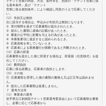
テナント営業の内容、方法、条件等を、別添の「テナント営業に係
る基本条件」及び「テナント
営業に係る個別条件」により確認し同意のうえで応募してくださ
い。
(2) 失効又は無効
次に該当する場合は、申込みが失効又は無効になります。
① 受付期間を過ぎて応募書類が提出されたとき。
② 提出した書類に虚偽の記載があったとき。
③ 審査の公平性に影響を与える行為があったとき。
④ 本募集要項に違反すると認められるとき。
⑤ 応募資格を有していないとき。
⑥ 応募者による業務履行が困難であると判断されたとき。
(3) 応募の辞退
応募書類を提出した後に辞退する場合は、辞退届（任意様式）を提
出してください。
(4) 費用負担
応募に係る経費は、応募者の負担とします。
(5) その他
① 応募書類を受理した後の書類の書換え又は訂正等は認めませ
ん。
② 提出した応募書類は返還しません。
７ 選考方法等
(1) 事業者の選考
岩手県立江刺病院テナント営業選考委員会において応募書類を審査
し、必要に応じて応募者から