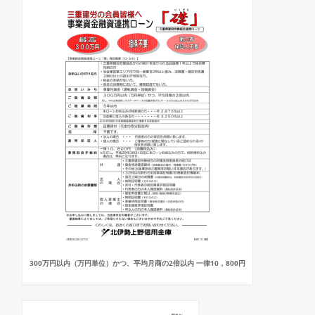
300万円以内（万円単位）かつ、平均月商の2倍以内 一律10，800円