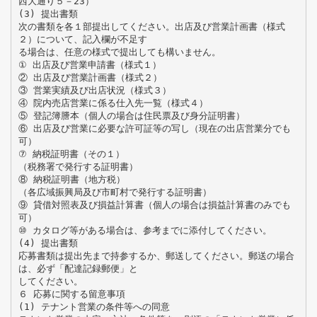
西大通り５－23）
(3) 提出書類
次の書類を各１部提出してください。出店及び営業計画書（様式
２）について、記入欄が不足す
る場合は、任意の様式で提出しても構いません。
① 出店及び営業申請書（様式１）
② 出店及び営業計画書（様式２）
③ 営業実績及び出店状況（様式３）
④ 院内売店営業に係る仕入先一覧（様式４）
⑤ 登記簿謄本（個人の場合は住民票及び身分証明書）
⑥ 出店及び営業に必要な許可証等の写し（現在の出店営業分でも
可）
⑦ 納税証明書（その１）
（税務署で発行する証明書）
⑧ 納税証明書（地方税）
（各広域振興局及び市町村で発行する証明書）
⑨ 貸借対照表及び損益計算書（個人の場合は損益計算書のみでも
可）
⑩ カタログ等がある場合は、参考までに添付してください。
(4) 提出書類
応募書類は提出先まで持参するか、郵送してください。郵送の場合
は、必ず「配達記録郵便」と
してください。
６ 応募に関する留意事項
(1) テナント営業の条件等への同意