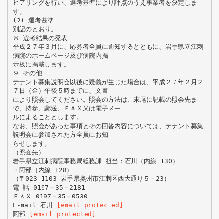
ヒアリングを行い、選考基準により評点のうえ事業者を決定しま
す。
(2) 選考基準
別記のとおり。
８ 選考結果の発表
平成２７年３月に、応募者全員に通知するとともに、岩手県立江刺
病院のホームページ及び病院内掲
示板に掲載します。
９ その他
テナント募集説明会以後に疑義が生じた場合は、平成２７年２月２
７日（金）午後５時までに、文書
により照会してください。照会の方法は、末尾に記載の照会先ま
で、持参、郵送、ＦＡＸ又は電子メー
ルによることとします。
なお、照会があった事項とその回答内容については、テナント募集
説明会に参加された方全員にお知
らせします。
（照会先）
岩手県立江刺病院事務局総務課 担当：石川（内線 130）
・阿部（内線 128）
（〒023-1103 岩手県奥州市江刺区西大通り５－23）
電 話 0197－35－2181
ＦＡＸ 0197－35－0530
E-mail 石川
[email protected]
阿部
[email protected]