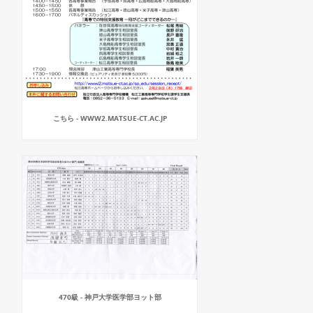
こちら - WWW2.MATSUE-CT.AC.JP
470級 - 神戸大学医学部ヨット部