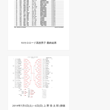
10キロロード高校男子 最終結果
2014年7月5日(土)～6日(日) 上 野 浩 太 郎 (崇徳