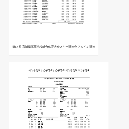
第64回 宮城県高等学校総合体育大会スキー競技会 アルペン競技