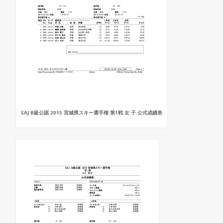
SAJ B級公認 2015 宮城県スキー選手権 第1戦 女 子 公式成績表