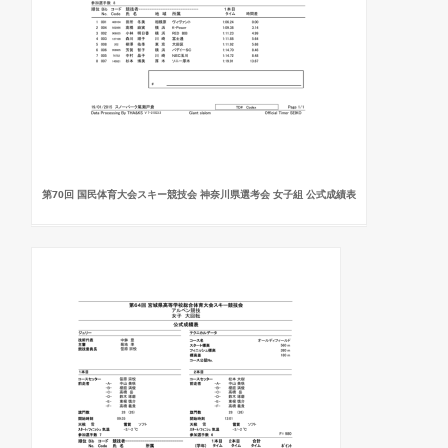
第70回 国民体育大会スキー競技会 神奈川県選考会 女子組 公式成績表