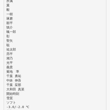
所属
翼
毅
一樹
琢磨
順平
慎介
颯一郎
彰
聖矢
聡
祐太郎
昻平
潮乃
光平
義貴
菊地 準
千葉 勇祐
中鉢 伸吾
千葉 栞那
大和田 真菜
開始時刻
雪質
ソフト
-3.0/-2.0 ℃