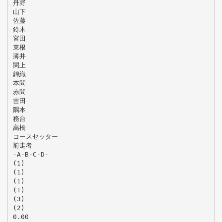
丹野
山下
佐藤
鈴木
宮田
東根
薄井
関上
錦織
本間
赤間
吉田
隅本
務台
高橋
コースセッター
前走者
-A-B-C-D-
(1)
(1)
(1)
(1)
(3)
(2)
0.00