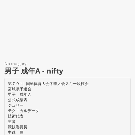
No category
男子 成年A - nifty
第７０回 国民体育大会冬季大会スキー競技会
宮城県予選会
男子 成年Ａ
公式成績表
ジュリー
テクニカルデータ
技術代表
主審
競技委員長
中鉢 豊