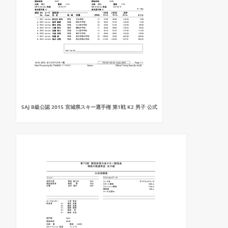
SAJ B級公認 2015 宮城県スキー選手権 第1戦 K2 男子 公式