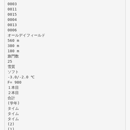
0003
0011
0015
0004
0013
0006
オールデイフィールド
560 m
380 m
180 m
旗門数
25
雪質
ソフト
-3.0/-2.0 ℃
F= 980
１本目
２本目
合計
(学年)
タイム
タイム
タイム
(2)
(1)