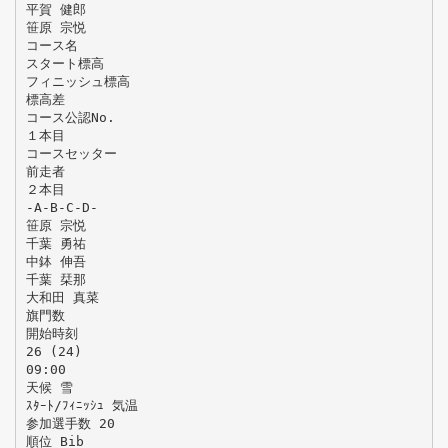
平賀 健郎
笹原 宗悦
コース名
スタート標高
フィニッシュ標高
標高差
コース公認No.
１本目
コースセッター
前走者
２本目
-A-B-C-D-
笹原 宗悦
千葉 勇祐
中鉢 伸吾
千葉 栞那
大和田 真菜
旗門数
開始時刻
26 (24)
09:00
天候 雪
ｽﾀｰﾄ/ﾌｨﾆｯｼｭ 気温
参加選手数 20
順位 Bib