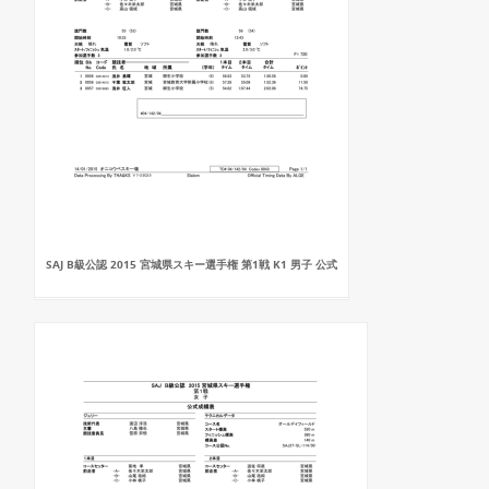
SAJ B級公認 2015 宮城県スキー選手権 第1戦 K1 男子 公式