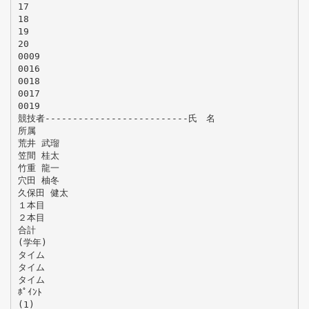
17
18
19
20
0009
0016
0018
0017
0019
競技者--------------------------氏 名
所属
荒井 武瑠
笠間 桂太
竹重 龍一
穴田 柚冬
久保田 健太
１本目
２本目
合計
(学年)
タイム
タイム
タイム
ﾎﾟｲﾝﾄ
(1)