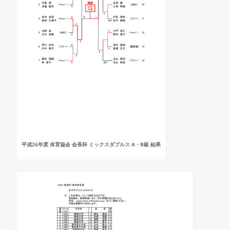
平成26年度 体育協会 会長杯 ミックスダブルス A・B級 結果