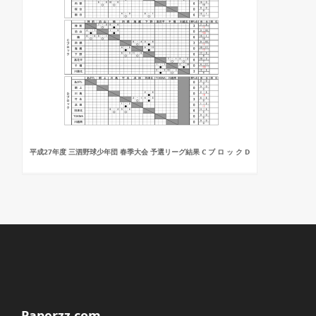
平成27年度 三泗野球少年団 春季大会 予選リーグ結果 C ブ ロ ッ ク D
Paperzz.com