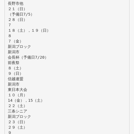
長野市他
２１（日）
（予備日7/5）
２８（日）
７
１８（土），１９（日）
８
７（金）
新潟ブロック
新潟市
会長杯（予備日7/20）
前夜祭
８（土）
９（日）
信越連盟
新潟市
東日本大会
１０（月）
14（金），15（土）
２２（土）
三条シニア
新潟ブロック
２３（日）
２９（土）
９