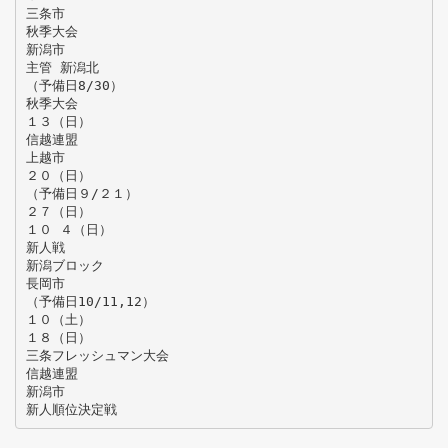
三条市
秋季大会
新潟市
主管 新潟北
（予備日8/30）
秋季大会
１３（日）
信越連盟
上越市
２０（日）
（予備日９/２１）
２７（日）
１０ ４（日）
新人戦
新潟ブロック
長岡市
（予備日10/11,12）
１０（土）
１８（日）
三条フレッシュマン大会
信越連盟
新潟市