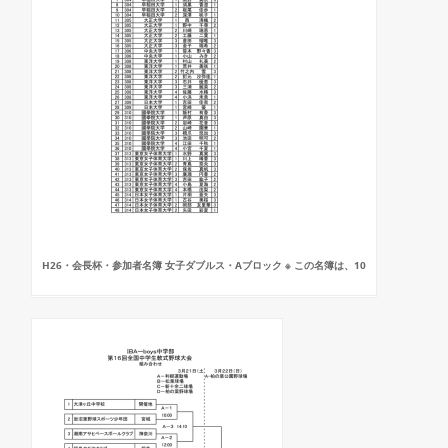
H26・会長杯・参加者名簿 女子ダブルス・Aブロック ※ この名簿は、10