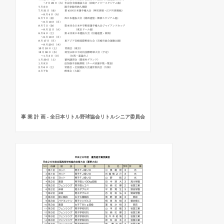
事 業 計 画 - 全日本リトル野球協会リトルシニア委員会