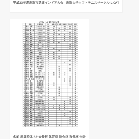
平成23年度鳥取市選抜インドア大会 - 鳥取大学ソフトテニスサークル L.CAT
名前 所属団体 RP 会長杯 体育祭 協会杯 市長杯 合計