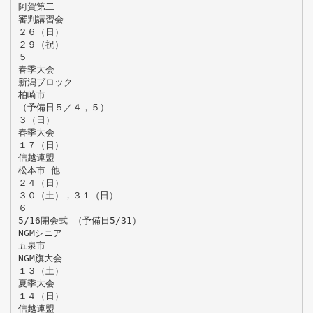
阿賀第二
審判講習会
２６（日）
２９（祝）
５
春季大会
新潟ブロック
柏崎市
（予備日５／４，５）
３（日）
春季大会
１７（日）
信越連盟
松本市 他
２４（日）
３０（土），３１（日）
６
5/16開会式 （予備日5/31）
NGMシニア
五泉市
NGM旗大会
１３（土）
夏季大会
１４（日）
信越連盟