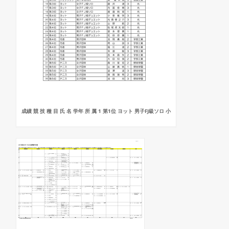
成績 競 技 種 目 氏 名 学年 所 属 1 第1位 ヨット 男子FJ級ソロ 小