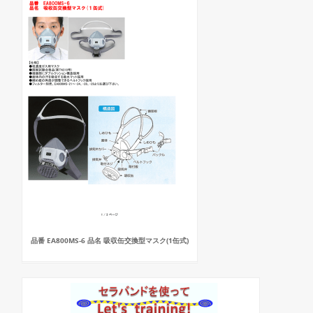
品番 EA800MS-6 品名 吸収缶交換型マスク(1缶式)