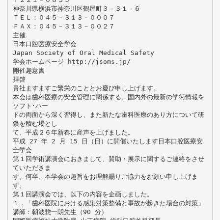
神奈川県横浜市神奈川区鶴屋町３－３１－６
ＴＥＬ：０４５－３１３－０００７
ＦＡＸ：０４５－３１３－００２７
主催
日本口腔医療安全学会
Japan Society of Oral Medical Safety
学会ホームページ http://jsoms.jp/
開催趣意書
拝啓
貴社ますますご繁栄のこととお慶び申し上げます。
本会は歯科医療の安全管理に関係する、国内外の最新の学術情報を
ソフト･ハー
ドの両面から深く習得し、また新たな歯科医療のあり方について研
鑽を積む場とし
て、平成２６年新春に産声を上げました。
平成 27 年 2 月 15 日（日）に開催いたします日本口腔医療安
全学会
第１回学術講演会におきまして、賛助・展示に関するご連絡をさせ
ていただきま
す。何卒、本学会の趣旨をお理解賜りご協力をお願い申し上げま
す。
第１回講演会では、以下の内容を企画しました。
１．「歯科医院における感染対策整備と事故が起きた場合の対策」
講師：朝波惣一朗先生（90 分）