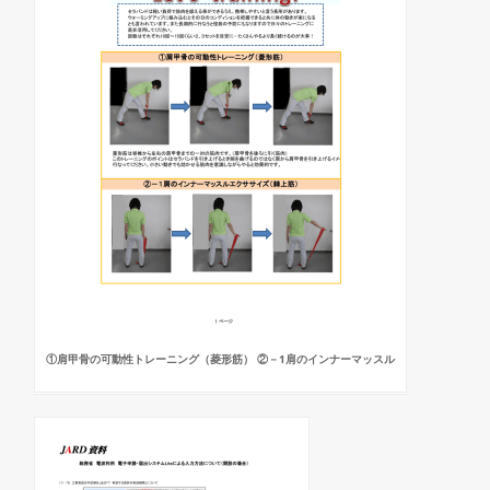
①肩甲骨の可動性トレーニング（菱形筋） ②－1肩のインナーマッスル