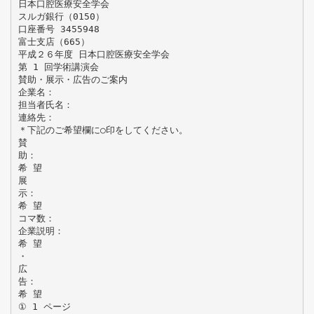
日本口腔医療安全学会
スルガ銀行（0150）
口座番号 3455948
富士支店（665）
平成２６年度 日本口腔医療安全学会
第 1 回学術講演会
賛助・展示・広告のご案内
企業名：
担当者氏名：
連絡先：
＊下記のご希望欄に○印をしてください。
賛
助：
希 望
展
示：
希 望
コマ数：
企業説明：
希 望
・
広
告：
希 望
① 1 ページ