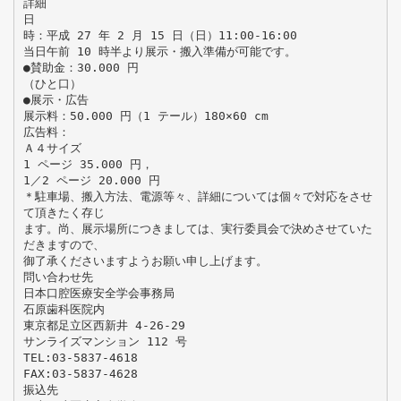
詳細
日
時：平成 27 年 2 月 15 日（日）11:00-16:00
当日午前 10 時半より展示・搬入準備が可能です。
●賛助金：30.000 円
（ひと口）
●展示・広告
展示料：50.000 円（1 テール）180×60 cm
広告料：
Ａ４サイズ
1 ページ 35.000 円，
1／2 ページ 20.000 円
＊駐車場、搬入方法、電源等々、詳細については個々で対応をさせ
て頂きたく存じ
ます。尚、展示場所につきましては、実行委員会で決めさせていた
だきますので、
御了承くださいますようお願い申し上げます。
問い合わせ先
日本口腔医療安全学会事務局
石原歯科医院内
東京都足立区西新井 4-26-29
サンライズマンション 112 号
TEL:03-5837-4618
FAX:03-5837-4628
振込先