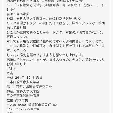
国際医療福祉大学附属 山王病院 歯科口腔外科部長
２．「歯科治療と関係する解剖知識－鼻･副鼻腔（上顎洞）－」（3
0 分）
講師：高橋常男
神奈川歯科大学大学院３次元画像解剖学講座 教授
リスク管理はドクターの責任だけではなく、医療スタッフが一致団
結して取り組
むことが重要であることから、ドクター対象の講演内容のなかに、
医療スタッフに
対しても有用な実務的情報を発信すべく講演内容としております。
これらの趣旨をご理解頂き、御浄財をお寄せ頂ければ幸甚に存じま
す。何卒よろ
しくお力添えを賜わりますようお願い申し上げます。
末筆にておそれいりますが、貴社の益々のご発展とご繁栄を心より
お祈り申し上
げます。
敬具
平成 26 年 12 月吉日
日本口腔医療安全学会
第 1 回学術講演会実行委員会
神奈川歯科大学大学院
三次元画像解剖学講座
教授 高橋常男
〒238-8580 横須賀市稲岡町 82
FAX:046-822-8729