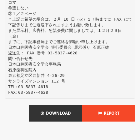
コマ
希望しない
②１／２ページ
＊上記ご希望の場合は、２月 10 日（火）１７時までに FAX にて
下記係りまでご返送下されますようお願い致します。
また展示料、広告料、懇親会費に関しましては、１２月２６日
（金）
までに、下記事務局までご連絡を御願い申し上げます。
日本口腔医療安全学会 実行委員会 展示係り 石原正雄
返送先： FAX 番号 03-5837-4628
問い合わせ先
日本口腔医療安全学会事務局
石原歯科医院内
東京都足立区西新井 4-26-29
サンライズマンション 112 号
TEL:03-5837-4618
DOWNLOAD
REPORT