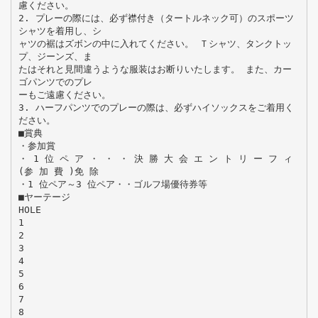
慮ください。
2. プレーの際には、必ず襟付き（タートルネック可）のスポーツ
シャツを着用し、シ
ャツの裾はズボンの中に入れてください。 Ｔシャツ、タンクトッ
プ、ジーンズ、ま
たはそれと見間違うような服装はお断りいたします。 また、カー
ゴパンツでのプレ
ーもご遠慮ください。
3. ハーフパンツでのプレーの際は、必ずハイソックスをご着用く
ださい。
■賞典
・参加賞
・ 1 位 ペ ア ・ ・ ・ 決 勝 大 会 エ ン ト リ ー フ ィ
(参 加 費 )免 除
・1 位ペア～3 位ペア・・ゴルフ場優待券等
■ヤーテージ
HOLE
1
2
3
4
5
6
7
8