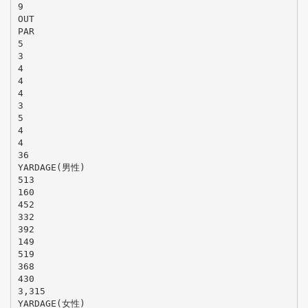
9
OUT
PAR
5
3
4
4
4
3
5
4
4
36
YARDAGE(男性)
513
160
452
332
392
149
519
368
430
3,315
YARDAGE(女性)