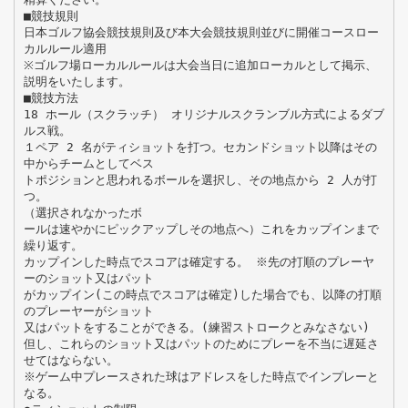
■競技規則
日本ゴルフ協会競技規則及び本大会競技規則並びに開催コースロー
カルルール適用
※ゴルフ場ローカルルールは大会当日に追加ローカルとして掲示、
説明をいたします。
■競技方法
18 ホール（スクラッチ） オリジナルスクランブル方式によるダブ
ルス戦。
１ペア 2 名がティショットを打つ。セカンドショット以降はその
中からチームとしてベス
トポジションと思われるボールを選択し、その地点から 2 人が打
つ。
（選択されなかったボ
ールは速やかにピックアップしその地点へ）これをカップインまで
繰り返す。
カップインした時点でスコアは確定する。 ※先の打順のプレーヤ
ーのショット又はパット
がカップイン(この時点でスコアは確定)した場合でも、以降の打順
のプレーヤーがショット
又はパットをすることができる。(練習ストロークとみなさない)
但し、これらのショット又はパットのためにプレーを不当に遅延さ
せてはならない。
※ゲーム中プレースされた球はアドレスをした時点でインプレーと
なる。