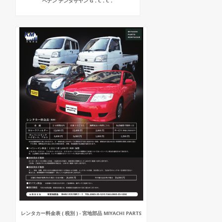
ペナン チンタサヤン G．C．C．
レンタカー料金表 ( 税別 ) - 宮地部品 MIYACHI PARTS