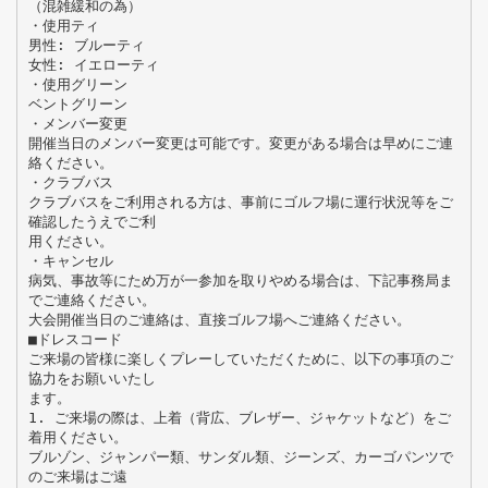
（混雑緩和の為）
・使用ティ
男性: ブルーティ
女性: イエローティ
・使用グリーン
ベントグリーン
・メンバー変更
開催当日のメンバー変更は可能です。変更がある場合は早めにご連
絡ください。
・クラブバス
クラブバスをご利用される方は、事前にゴルフ場に運行状況等をご
確認したうえでご利
用ください。
・キャンセル
病気、事故等にため万が一参加を取りやめる場合は、下記事務局ま
でご連絡ください。
大会開催当日のご連絡は、直接ゴルフ場へご連絡ください。
■ドレスコード
ご来場の皆様に楽しくプレーしていただくために、以下の事項のご
協力をお願いいたし
ます。
1. ご来場の際は、上着（背広、ブレザー、ジャケットなど）をご
着用ください。
ブルゾン、ジャンパー類、サンダル類、ジーンズ、カーゴパンツで
のご来場はご遠