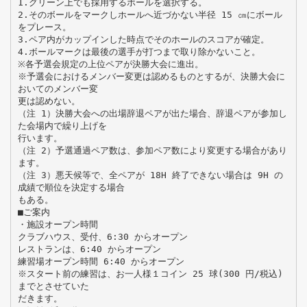
1.グリーン上でも採用するボールを選択する。
2.そのボールをマークしホールへ近づかない半径 15 ㎝にボール
をプレース。
3.ペア内がカップインした時点でそのホールのスコアが確定。
4.ボールマークは最後の選手が打つまで取り除かないこと。
※各予選会規定の上位ペアが決勝大会に進出。
※予選会におけるメンバー変更は認めるものとするが、決勝大会に
おいてのメンバー変
更は認めない。
（注 1）決勝大会への出場辞退ペアが出た場合、辞退ペアが参加し
た会場内で繰り上げを
行います。
（注 2）予選通過ペア数は、参加ペア数により変更する場合があり
ます。
（注 3）悪天候等で、全ペアが 18H 終了できない場合は 9H の
成績で順位を決定する場合
もある。
■ご案内
・施設オープン時間
クラブハウス、受付、6:30 からオープン
レストランは、6:40 からオープン
練習場オープン時間 6:40 からオープン
※スタート前の練習は、お一人様１コイン 25 球(300 円/税込)
までとさせていた
だきます。