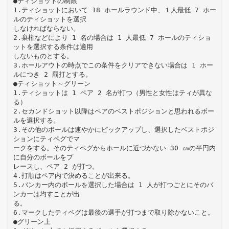
●ティショットの制限
1.ティショットにおいて 18 ホールラウンド中、１人最低 7 ホー
ルのティショットを選択
しなければならない。
2.棄権などにより 1 名の場合は 1 人最低 7 ホールのティショ
ットを選択する条件は適用
しないものとする。
3.ホールアウトの時点でこの条件をクリアできない場合は 1 ホー
ルにつき 2 罰打とする。
●ティショット～グリーン
1.ティショットは 1 ペア 2 名が打つ（男性と女性はティが異な
る）
2.セカンドショット以降はペアのベストポジションと思われるボー
ルを選択する。
3.その他のボールは速やかにピックアップし、選択したベストポジ
ションにティペグでマ
ークをする。そのティペグからホールに近づかない 30 ㎝の半円内
に自分のボールをプ
レースし、ペア 2 が打つ。
4.打順はペア内で決めることが出来る。
5.バンカー内のボールを選択した場合は 1 人が打つごとにそのバ
ンカーは均すことが出
る。
6.マークしたティペグは最後の選手が打つまで取り除かないこと。
●グリーン上