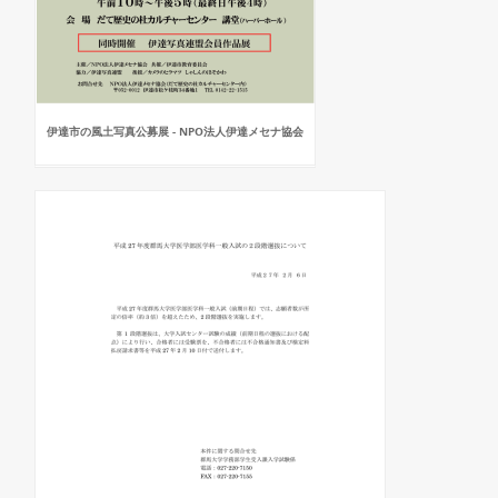
伊達市の風土写真公募展 - NPO法人伊達メセナ協会