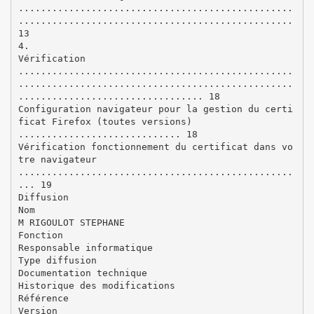
.................................................
.................................................
13
4.
Vérification
.................................................
.................................................
................................. 18
Configuration navigateur pour la gestion du certi
ficat Firefox (toutes versions)
............................. 18
Vérification fonctionnement du certificat dans vo
tre navigateur
.................................................
... 19
Diffusion
Nom
M RIGOULOT STEPHANE
Fonction
Responsable informatique
Type diffusion
Documentation technique
Historique des modifications
Référence
Version