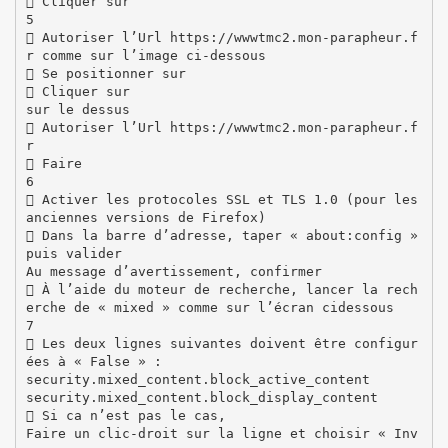
 Cliquer sur
5
 Autoriser l’Url https://wwwtmc2.mon-parapheur.f
r comme sur l’image ci-dessous
 Se positionner sur
 Cliquer sur
sur le dessus
 Autoriser l’Url https://wwwtmc2.mon-parapheur.f
r
 Faire
6
 Activer les protocoles SSL et TLS 1.0 (pour les
anciennes versions de Firefox)
 Dans la barre d’adresse, taper « about:config »
puis valider
Au message d’avertissement, confirmer
 À l’aide du moteur de recherche, lancer la rech
erche de « mixed » comme sur l’écran cidessous
7
 Les deux lignes suivantes doivent être configur
ées à « False » :
security.mixed_content.block_active_content
security.mixed_content.block_display_content
 Si ca n’est pas le cas,
Faire un clic-droit sur la ligne et choisir « Inv