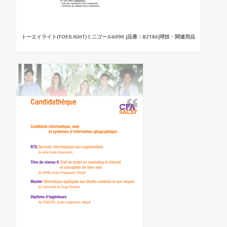
トーエイライト(TOEILIGHT)ミニゴール6090 [品番：B2186]球技・関連用品