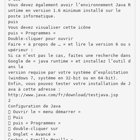
Vous devez également avoir l’environnement Java R
untime en version 1.6 minimum installé sur le
poste informatique.
puis
Vous devez visualiser cette icône
puis « Programmes »
Double-cliquer pour ouvrir
Faire « à propos de … » et lire la version 6 ou s
upérieur :
Si ca n’est pas le cas, faites une recherche dans
Google de « java runtime » et installez l’outil d
ans la
version requise par votre système d’exploitation
(windows 7, système en 32-bit ou en 64-bit).
Enfin, vous pouvez tester votre installation de J
ava à cette adresse :
http://www.java.com/fr/download/testjava.jsp
2
Configuration de Java
 Ouvrir le « menu démarrer »
 Puis
 puis « Programmes »
 double-cliquer sur
 Onglet « Avancé »
Cocher « Famille Mozilla »