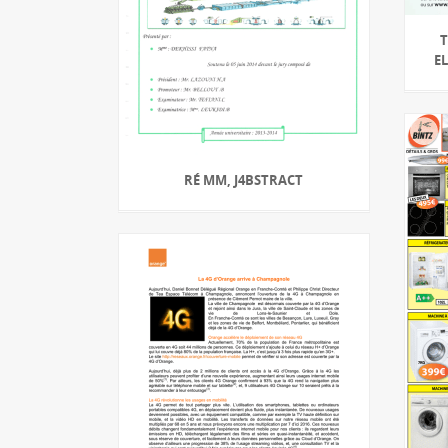
T
E
RÉ MM, J4BSTRACT