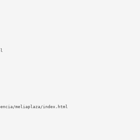
ml
lencia/meliaplaza/index.html