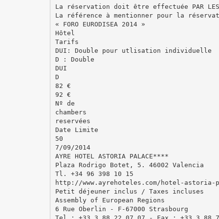
La réservation doit être effectuée PAR LE
La référence à mentionner pour la réserva
« FORO EURODISEA 2014 »
Hôtel
Tarifs
DUI: Double pour utlisation individuelle
D : Double
DUI
D
82 €
92 €
Nº de
chambers
reservées
Date Limite
50
7/09/2014
AYRE HOTEL ASTORIA PALACE****
Plaza Rodrigo Botet, 5. 46002 Valencia
Tl. +34 96 398 10 15
http://www.ayrehoteles.com/hotel-astoria-
Petit déjeuner inclus / Taxes incluses
Assembly of European Regions
6 Rue Oberlin - F-67000 Strasbourg
Tel.: +33 3 88 22 07 07 - Fax : +33 3 88 