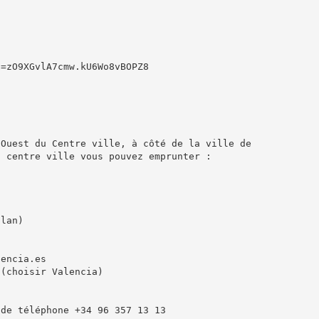
d=zO9XGvlA7cmw.kU6Wo8vBOPZ8
’Ouest du Centre ville, à côté de la ville de
u centre ville vous pouvez emprunter :
plan)
lencia.es
 (choisir Valencia)
 de téléphone +34 96 357 13 13