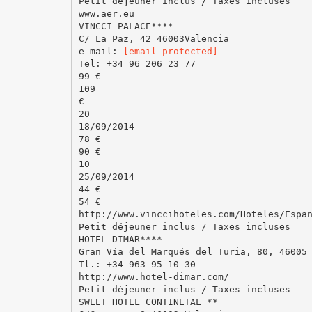
Petit déjeuner inclus / Taxes incluses
www.aer.eu
VINCCI PALACE****
C/ La Paz, 42 46003Valencia
e-mail:
[email protected]
Tel: +34 96 206 23 77
99 €
109
€
20
18/09/2014
78 €
90 €
10
25/09/2014
44 €
54 €
http://www.vinccihoteles.com/Hoteles/Espa
Petit déjeuner inclus / Taxes incluses
HOTEL DIMAR****
Gran Vía del Marqués del Turia, 80, 46005
Tl.: +34 963 95 10 30
http://www.hotel-dimar.com/
Petit déjeuner inclus / Taxes incluses
SWEET HOTEL CONTINETAL **