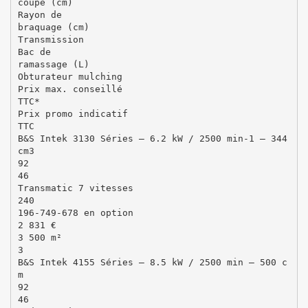
coupe (cm)
Rayon de
braquage (cm)
Transmission
Bac de
ramassage (L)
Obturateur mulching
Prix max. conseillé
TTC*
Prix promo indicatif
TTC
B&S Intek 3130 Séries – 6.2 kW / 2500 min-1 – 344
cm3
92
46
Transmatic 7 vitesses
240
196-749-678 en option
2 831 €
3 500 m²
3
B&S Intek 4155 Séries – 8.5 kW / 2500 min – 500 c
m
92
46