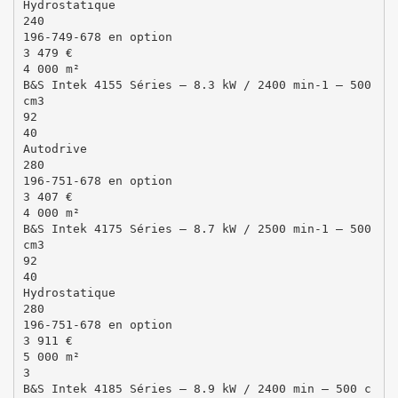
Hydrostatique
240
196-749-678 en option
3 479 €
4 000 m²
B&S Intek 4155 Séries – 8.3 kW / 2400 min-1 – 500
cm3
92
40
Autodrive
280
196-751-678 en option
3 407 €
4 000 m²
B&S Intek 4175 Séries – 8.7 kW / 2500 min-1 – 500
cm3
92
40
Hydrostatique
280
196-751-678 en option
3 911 €
5 000 m²
3
B&S Intek 4185 Séries – 8.9 kW / 2400 min – 500 c