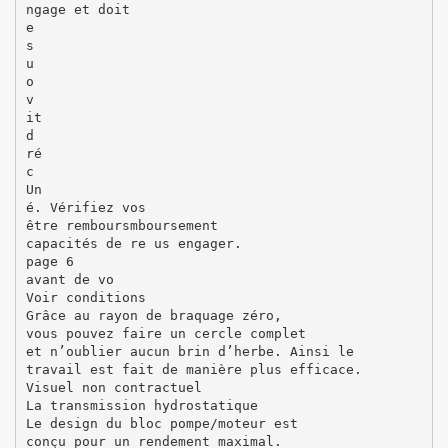
ngage et doit
e
s
u
o
v
it
d
ré
c
Un
é. Vérifiez vos
être remboursmboursement
capacités de re us engager.
page 6
avant de vo
Voir conditions
Grâce au rayon de braquage zéro,
vous pouvez faire un cercle complet
et n’oublier aucun brin d’herbe. Ainsi le
travail est fait de manière plus efficace.
Visuel non contractuel
La transmission hydrostatique
Le design du bloc pompe/moteur est
conçu pour un rendement maximal.