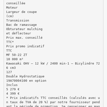
conseillée
Moteur
Largeur de coupe
(cm)
Transmission
Bac de ramassage
Obturateur mulching
et déflecteur
Prix max. conseillé
TTC*
Prix promo indicatif
TTC
MF 50-22 ZT
10 000 m²
Kawasaki OHV – 12 kW / 2400 min-1 – Bicylindre 72
6 cm3
127
Double Hydrostatique
19A70004100 en option
Inclus
5 279 €
4 399 €
* Prix indicatifs TTC conseillés (calculés avec u
n taux de TVA de 20 %) par notre fournisseur pend
ant la période de promotion. Se renseigner en mag