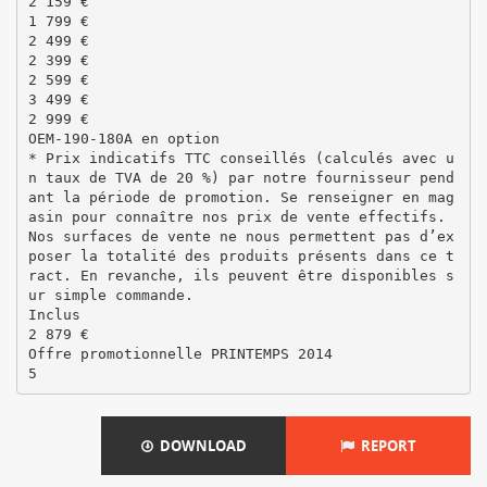
2 159 €
1 799 €
2 499 €
2 399 €
2 599 €
3 499 €
2 999 €
OEM-190-180A en option
* Prix indicatifs TTC conseillés (calculés avec u
n taux de TVA de 20 %) par notre fournisseur pend
ant la période de promotion. Se renseigner en mag
asin pour connaître nos prix de vente effectifs.
Nos surfaces de vente ne nous permettent pas d’ex
poser la totalité des produits présents dans ce t
ract. En revanche, ils peuvent être disponibles s
ur simple commande.
Inclus
2 879 €
Offre promotionnelle PRINTEMPS 2014
DOWNLOAD
REPORT