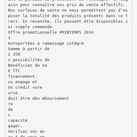
asin pour connaître nos prix de vente effectifs.
Nos surfaces de vente ne nous permettent pas d’ex
poser la totalité des produits présents dans ce t
ract. En revanche, ils peuvent être disponibles s
ur simple commande.
Offre promotionnelle PRINTEMPS 2014
3
Autoportées à ramassage intégré
Gamme à partir de
2 359
s possibilités de
Bénéficiez de no
€ TTC
financement.
us engage et
Un crédit vore
ursé.
doit être mbo mboursement
re
de
s
capacité
gager.
Vérifiez vos an
av t de vous en