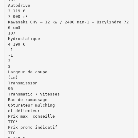
Autodrive
3 119 €
7 000 m²
Kawasaki OHV – 12 kW / 2400 min-1 – Bicylindre 72
6 cm3
107
Hydrostatique
4 199 €
-1
-1
3
3
Largeur de coupe
(cm)
Transmission
96
Transmatic 7 vitesses
Bac de ramassage
Obturateur mulching
et déflecteur
Prix max. conseillé
TTC*
Prix promo indicatif
TTC