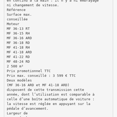
en continu à la main : il n’y a ni embrayage
ni changement de vitesse.
Référence
Surface max.
conseillée
Moteur
MF 36-13 RT
MF 36-15 RH
MF 36-16 ARD
MF 36-18 RD
MF 41-18 RH
MF 41-18 ARD
MF 41-22 RD
MF 48-24 RD
2 500 m²
Prix promotionnel TTC
Prix max. conseillé : 3 599 € TTC
Deux modèles
(MF 36-16 ARD et MF 41-18 ARD)
disposent de cette transmission cette
année, dont l’utilisation est comparable à
celle d’une boîte automatique de voiture :
la vitesse est réglée en appuyant sur la
pédale d’avancement.
Largeur de