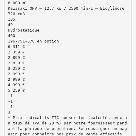
8 000 m²
Kawasaki OHV – 12.7 kW / 2500 min-1 – Bicylindre
726 cm3
105
40
Hydrostatique
400
196-751-678 en option
6 311 €
2 359 €
2 899 €
2 839 €
3 259 €
2 999 €
2 999 €
4 399 €
5 259 €
-1
-1
-1
3
* Prix indicatifs TTC conseillés (calculés avec u
n taux de TVA de 20 %) par notre fournisseur pend
ant la période de promotion. Se renseigner en mag
asin pour connaître nos prix de vente effectifs.