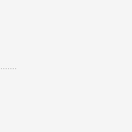
........