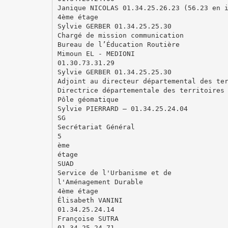
Janique NICOLAS 01.34.25.26.23 (56.23 en 
4ème étage
Sylvie GERBER 01.34.25.25.30
Chargé de mission communication
Bureau de l’Éducation Routière
Mimoun EL - MEDIONI
01.30.73.31.29
Sylvie GERBER 01.34.25.25.30
Adjoint au directeur départemental des te
Directrice départementale des territoires
Pôle géomatique
Sylvie PIERRARD – 01.34.25.24.04
SG
Secrétariat Général
5
ème
étage
SUAD
Service de l'Urbanisme et de
l'Aménagement Durable
4ème étage
Élisabeth VANINI
01.34.25.24.14
Françoise SUTRA
01.34.25.24.71