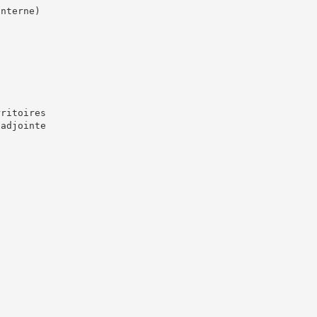
interne)
rritoires
 adjointe