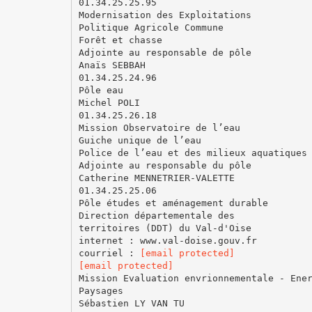
01.34.25.25.95
Modernisation des Exploitations
Politique Agricole Commune
Forêt et chasse
Adjointe au responsable de pôle
Anaïs SEBBAH
01.34.25.24.96
Pôle eau
Michel POLI
01.34.25.26.18
Mission Observatoire de l’eau
Guiche unique de l’eau
Police de l’eau et des milieux aquatiques
Adjointe au responsable du pôle
Catherine MENNETRIER-VALETTE
01.34.25.25.06
Pôle études et aménagement durable
Direction départementale des
territoires (DDT) du Val-d'Oise
internet : www.val-doise.gouv.fr
courriel :
[email protected]
[email protected]
Mission Evaluation envrionnementale - Ene
Paysages
Sébastien LY VAN TU