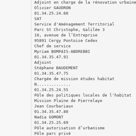
Adjoint en charge de la rénovation urbain
Olivier GAUDRON
01.34.25.24.60
SAT
Service d'Aménagement Territorial
Parc St Christophe, Galilée 3
10, avenue de l’Entreprise
95891 Cergy Pontoise Cedex
Chef de service
Myriam BOMPAIS-ABDREBBI
01.34.35.47.91
Adjoint
Stéphane BAUDEMENT
01.34.35.47.75
Chargée de mission études habitat
N..............
01.34.25.24.55
Pôle des politiques locales de l'habitat
Mission Plaine de Pierrelaye
Jean Courbariaux
01.34.35.47.80
Nadia GOMONT
01.34.25.25.69
Pôle autorisation d’urbanisme
Pôle parc privé