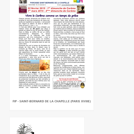
FIP - SAINT-BERNARD DE LA CHAPELLE (PARIS XVIIIE)