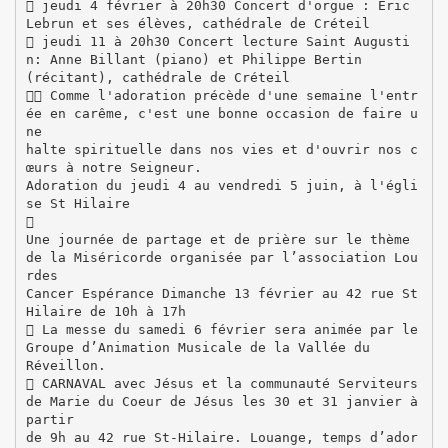
 jeudi 4 février à 20h30 Concert d'orgue : Eric
Lebrun et ses élèves, cathédrale de Créteil
 jeudi 11 à 20h30 Concert lecture Saint Augusti
n: Anne Billant (piano) et Philippe Bertin
(récitant), cathédrale de Créteil
 Comme l'adoration précède d'une semaine l'entr
ée en carême, c'est une bonne occasion de faire u
ne
halte spirituelle dans nos vies et d'ouvrir nos c
œurs à notre Seigneur.
Adoration du jeudi 4 au vendredi 5 juin, à l'égli
se St Hilaire

Une journée de partage et de prière sur le thème
de la Miséricorde organisée par l’association Lou
rdes
Cancer Espérance Dimanche 13 février au 42 rue St
Hilaire de 10h à 17h
 La messe du samedi 6 février sera animée par le
Groupe d’Animation Musicale de la Vallée du
Réveillon.
 CARNAVAL avec Jésus et la communauté Serviteurs
de Marie du Coeur de Jésus les 30 et 31 janvier à
partir
de 9h au 42 rue St-Hilaire. Louange, temps d’ador