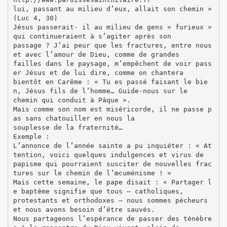
lui, passant au milieu d’eux, allait son chemin »
(Luc 4, 30)
Jésus passerait- il au milieu de gens « furieux »
qui continueraient à s’agiter après son
passage ? J’ai peur que les fractures, entre nous
et avec l’amour de Dieu, comme de grandes
failles dans le paysage, m’empêchent de voir pass
er Jésus et de lui dire, comme on chantera
bientôt en Carême : « Tu es passé faisant le bie
n, Jésus fils de l’homme… Guide-nous sur le
chemin qui conduit à Pâque ».
Mais comme son nom est miséricorde, il ne passe p
as sans chatouiller en nous la
souplesse de la fraternité…
Exemple :
L’annonce de l’année sainte a pu inquiéter : « At
tention, voici quelques indulgences et virus de
papisme qui pourraient susciter de nouvelles frac
tures sur le chemin de l’œcuménisme ! »
Mais cette semaine, le pape disait : « Partager l
e baptême signifie que tous – catholiques,
protestants et orthodoxes – nous sommes pécheurs
et nous avons besoin d’être sauvés.
Nous partageons l’espérance de passer des ténèbre