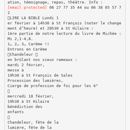
[email protected]
06 27 77 35 44 ou 06 38 05 57 7
2
LIRE LA BIBLE Lundi 1
er février à 14h30 à St François (noter le change
ment d’heure) et 20h30 à St Hilaire :
1ère partie de notre lecture du livre de Michée :
Mi 2,1-4,8.
1… 2… 3… Carême !!
Entrons en Carême
Chandeleur 
en brûlant nos vieux rameaux :
mardi 2 février,
messe à
19h30 à St François de Sales
Procession des lumières,
Cierge de profession de foi pour les 6°

mercredi 10 février,
19h30 à St Hilaire
bénédiction des
enfants

Chandeleur, fête de la
lumière, fête de la