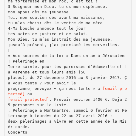
ma forteresse et mon roc, c’est toi !
3-Seigneur mon Dieu, tu es mon espérance,
mon appui dès ma jeunesse.
Toi, mon soutien dès avant ma naissance,
tu m’as choisi dès le ventre de ma mère.
4-Ma bouche annonce tout le jour
tes actes de justice et de salut.
Mon Dieu, tu m’as instruit dès ma jeunesse,
jusqu’à présent, j’ai proclamé tes merveilles.

« Aux sources de la foi » Dans un an à Jérusalem
! Pèlerinage en
Terre sainte, pour les paroisses d’Adamville et L
a Varenne et tous leurs amis (50
places), du 27 décembre 2016 au 3 janvier 2017. Ç
a vous tente ? Pour avoir le
programme, envoyez « ça nous tente » à
[email pro
tected]
[email protected]
. Prévoir environ 1400 €. Déjà 2
5 personnes sur la liste.
. Pèlerinage à Montmartre, samedi 6 février et Pè
lerinage à Lourdes du 22 au 27 avril 2016 :
deux pèlerinages à vivre en cette année de la Mis
éricorde.
Concerts