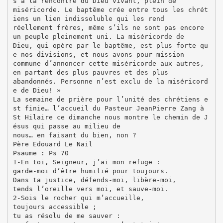
s à la rencontre du Dieu vivant, plein de
miséricorde. Le baptême crée entre tous les chrét
iens un lien indissoluble qui les rend
réellement frères, même s’ils ne sont pas encore
un peuple pleinement uni. La miséricorde de
Dieu, qui opère par le baptême, est plus forte qu
e nos divisions, et nous avons pour mission
commune d’annoncer cette miséricorde aux autres,
en partant des plus pauvres et des plus
abandonnés. Personne n’est exclu de la miséricord
e de Dieu! »
La semaine de prière pour l’unité des chrétiens e
st finie… l’accueil du Pasteur JeanPierre Zang à
St Hilaire ce dimanche nous montre le chemin de J
ésus qui passe au milieu de
nous… en faisant du bien, non ?
Père Edouard Le Nail
Psaume : Ps 70
1-En toi, Seigneur, j’ai mon refuge :
garde-moi d’être humilié pour toujours.
Dans ta justice, défends-moi, libère-moi,
tends l’oreille vers moi, et sauve-moi.
2-Sois le rocher qui m’accueille,
toujours accessible ;
tu as résolu de me sauver :