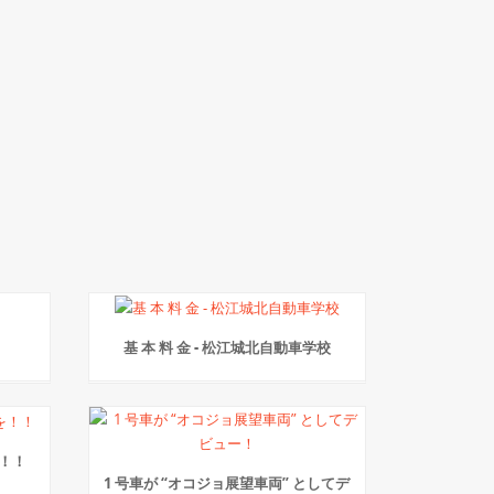
基 本 料 金 - 松江城北自動車学校
！！
1 号車が “オコジョ展望車両” としてデ