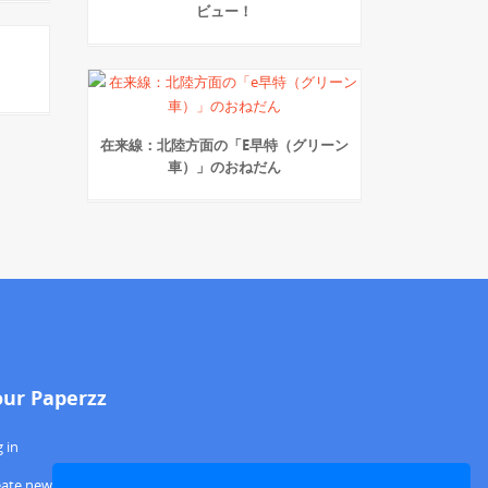
ビュー！
在来線：北陸方面の「E早特（グリーン
車）」のおねだん
our Paperzz
 in
eate new account