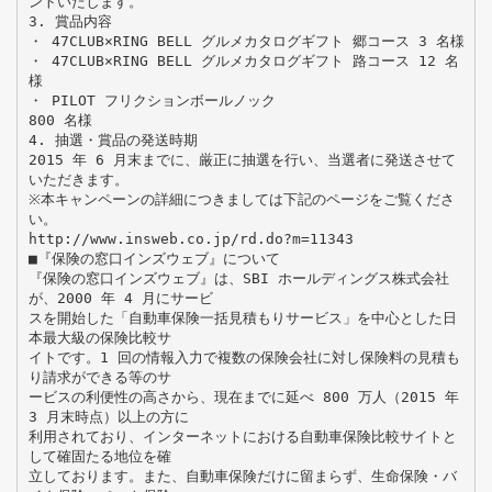
ントいたします。
3. 賞品内容
・ 47CLUB×RING BELL グルメカタログギフト 郷コース 3 名様
・ 47CLUB×RING BELL グルメカタログギフト 路コース 12 名
様
・ PILOT フリクションボールノック
800 名様
4. 抽選・賞品の発送時期
2015 年 6 月末までに、厳正に抽選を行い、当選者に発送させて
いただきます。
※本キャンペーンの詳細につきましては下記のページをご覧くださ
い。
http://www.insweb.co.jp/rd.do?m=11343
■『保険の窓口インズウェブ』について
『保険の窓口インズウェブ』は、SBI ホールディングス株式会社
が、2000 年 4 月にサービ
スを開始した「自動車保険一括見積もりサービス」を中心とした日
本最大級の保険比較サ
イトです。1 回の情報入力で複数の保険会社に対し保険料の見積も
り請求ができる等のサ
ービスの利便性の高さから、現在までに延べ 800 万人（2015 年
3 月末時点）以上の方に
利用されており、インターネットにおける自動車保険比較サイトと
して確固たる地位を確
立しております。また、自動車保険だけに留まらず、生命保険・バ