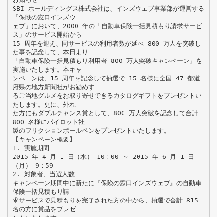
SBI ホールディングス株式会社は、インズウェブ事業部が運営する
『保険の窓口インズウ
ェブ』において、2000 年の「自動車保険一括見積もり請求サービ
ス」のサービス開始から
15 周年を迎え、同サービスの利用者数が延べ 800 万人を突破し
た事を記念して、本日より
「自動車保険一括見積もり利用者 800 万人突破キャンペーン」を
実施いたします。本キャ
ンペーンは、15 周年を記念して抽選で 15 名様に全国 47 都道
府県の地方新聞社がお勧めす
るご当地グルメをお取り寄せできるカタログギフトをプレゼントい
たします。更に、外れ
た方にもダブルチャンス賞として、800 万人突破を記念して合計
800 名様にパイロット社
製のフリクションボールペンをプレゼントいたします。
【キャンペーン概要】
1. 実施期間
2015 年 4 月 1 日（水） 10：00 ～ 2015 年 6 月 1 日
（月） 9：59
2. 対象者、当選人数
キャンペーン期間中に新たに『保険の窓口インズウェブ』の自動車
保険一括見積もり請
求サービスで見積もりを完了された方の中から、抽選で合計 815
名の方に賞品をプレゼ