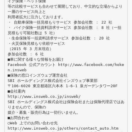
イク保険・ペット保険
等の比較サービスも合わせて展開しており、中立的な立場からより
一層のサービス向上と
利用者拡大に注力しております。
・ 自動車保険一括見積もりサービス 参加会社数 ： 22 社
・ バイク保険一括資料請求サービス 参加会社数 ： 8 社（一括
見積もり可能社数は 5 社）
・生命保険等一括資料請求サービス 参加会社数 ： 20 社
・火災保険見積もり依頼サービス
（2015 年 3 月末現在）
参加会社数 ： 6 社
■車に関する様々な情報をお届け
Facebook 公式アカウント http://www.facebook.com/hoke
n.insweb
■保険の窓口インズウェブ運営会社
SBI ホールディングス株式会社インズウェブ事業部
〒106-6020 東京都港区六本木 1-6-1 泉ガーデンタワー20F
■会社案内
http://www.insweb.co.jp/insweb/
SBI ホールディングス株式会社は保険会社または保険代理店ではあ
りませんので、保険の
媒介・募集・販売行為は一切行いません。
■お問合わせ
◯Web 上でのお問い合わせ先
http://www.insweb.co.jp/others/contact_auto.htm