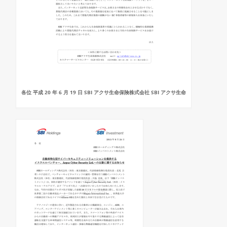
各位 平成 20 年 6 月 19 日 SBI アクサ生命保険株式会社 SBI アクサ生命