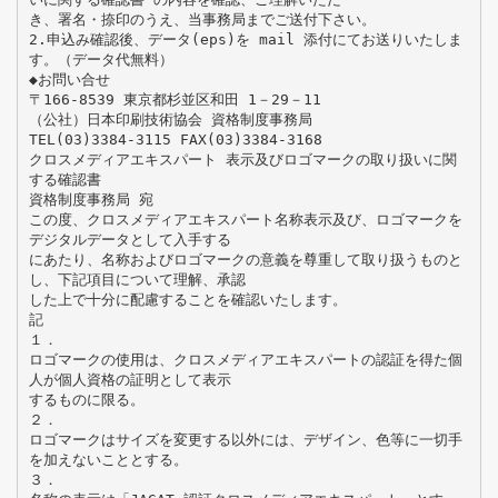
き、署名・捺印のうえ、当事務局までご送付下さい。
2.申込み確認後、データ(eps)を mail 添付にてお送りいたしま
す。（データ代無料）
◆お問い合せ
〒166-8539 東京都杉並区和田 1－29－11
（公社）日本印刷技術協会 資格制度事務局
TEL(03)3384-3115 FAX(03)3384-3168
クロスメディアエキスパート 表示及びロゴマークの取り扱いに関
する確認書
資格制度事務局 宛
この度、クロスメディアエキスパート名称表示及び、ロゴマークを
デジタルデータとして入手する
にあたり、名称およびロゴマークの意義を尊重して取り扱うものと
し、下記項目について理解、承認
した上で十分に配慮することを確認いたします。
記
１．
ロゴマークの使用は、クロスメディアエキスパートの認証を得た個
人が個人資格の証明として表示
するものに限る。
２．
ロゴマークはサイズを変更する以外には、デザイン、色等に一切手
を加えないこととする。
３．