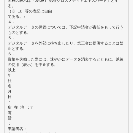
名称の表示は「JAGAT 認証クロスメディアエキスパート」とす
る。
（※ ID 等の表記は自由
である。）
４．
デジタルデータの保管については、下記申請者が責任をもって行う
ものとする。
５．
デジタルデータを外部に持ち出したり、第三者に提供することは禁
止とする。
６．
資格を失効した際には、速やかにデータを消去するとともに、以後
の使用（表示）を中止する。
以上
年
社
名
月
日
：
所 在 地 ：〒
電
話
：
申請者名：