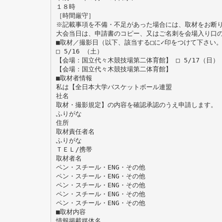
１８時
［時間厳守］
※記載事項を不備・不足があった場合には、取材をお断
大会当日は、申請書のコピー、又はご名刺を会場入り口
■取材／撮影日（以下、該当する□に✓印をつけて下さい
□ 5/16 （土）
【会場：国立代々木競技場第二体育館】 □ 5/17（日）
【会場：国立代々木競技場第二体育館】
■取材者情報
私は【全日本大学バスケットボール連盟
社名
取材・撮影規定】の内容を確認承認のうえ申請します。
ふりがな
住所
取材責任者名
ふりがな
ＴＥＬ/携帯
取材者名
ペン・スチール・ENG・その他
ペン・スチール・ENG・その他
ペン・スチール・ENG・その他
ペン・スチール・ENG・その他
ペン・スチール・ENG・その他
■取材内容
情報掲載媒体名