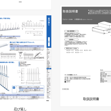
ー
取扱説明書
忍び返し