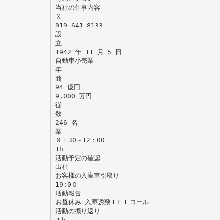
当社の仕事内容
Ｘ
019-641-8133
設
立
1942 年 11 月 5 日
自動車小売業
年
商
94 億円
9,000 万円
従
数
246 名
業
９：30～12：00
1h
活動予定の確認
出社
お客様の入庫車引取り
19:0０
活動報告
お昼休み 入庫誘致ＴＥＬコール
活動の振り返り
１h