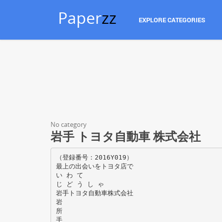
Paper
zz
EXPLORE CATEGORIES
No category
岩手 トヨタ自動車 株式会社
（登録番号：2016Y019）
最上の出会いをトヨタ店で
い わ て
じ ど う し ゃ
岩手トヨタ自動車株式会社
岩
所
手