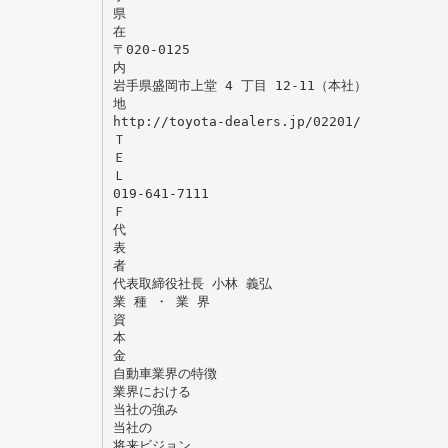
県
在
〒020-0125
内
岩手県盛岡市上堂 4 丁目 12-11（本社）
地
http://toyota-dealers.jp/02201/
Ｔ
Ｅ
Ｌ
019-641-7111
Ｆ
代
表
者
代表取締役社長 小林 義弘
業 種 ・ 業 界
資
本
金
自動車業界の特徴
業界における
当社の強み
当社の
将来ビジョン