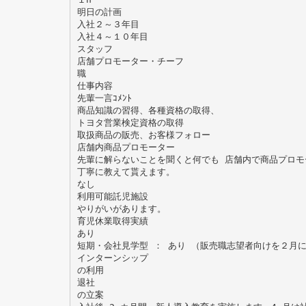
明日の計画
入社２～３年目
入社４～１０年目
スタッフ
店舗プロモーター・チーフ
職
仕事内容
先輩一言ｺﾒﾝﾄ
商品知識の習得、各種資格の取得、
トヨタ営業検定資格の取得
取扱商品の販売、お客様フォロー
店舗内商品プロモーター
先輩に解らないことを聞くと何でも 店舗内で商品プロモ
丁寧に教えて貰えます。
なし
利用可能託児施設
やりがいがあります。
育児休業取得実績
あり
短期・会社見学型 ： あり （販売職志望者向けを２月
インターンシップ
の利用
退社
の立案