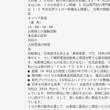
入社後 2 カ月間、新人導入教育を実施します。4 月は
をはじめ、トヨタ生産ライン研修、5 月は部門別の専門
は 1・2 年次合同フォロー研修会も開催し、仕事の情
役
キャリア形成
（参 考）
13：00～18：00
お客様との接触活動
来店客の応対
当社の
人材育成の特徴
員
自動車は、日本経済を支える「基幹産業」です。日本が
車やＥＶ、そして燃料電池自動車と環境分野でも最先端
す。自動車は私たちの生活に欠かせない「生活必需品」
私たちは車の持つ「ＦＵＮ ＴＯ ＤＲＩＶＥ」をお客様
■ 創業 70 年以上の歴史と伝統の中で培ってきた信頼
■ 県内唯一のトヨタ自動車直営販売店であり、盤石な経
■ 初代プリウスから 1８年以上ハイブリッドカーを整
■ 日本を代表する名車「クラウン」を販売する県内唯一
当社は 2014 年から「ＲＥＶＯＬＵＴＩＯＮ」をスロ
んでいます。時代の変化に常に適応するため、前例に囚
ジし続けています。そして、長い伝統と高い商品力を持
ています。
トヨタ車の販売を通じて、お客様に最高のご満足いただ