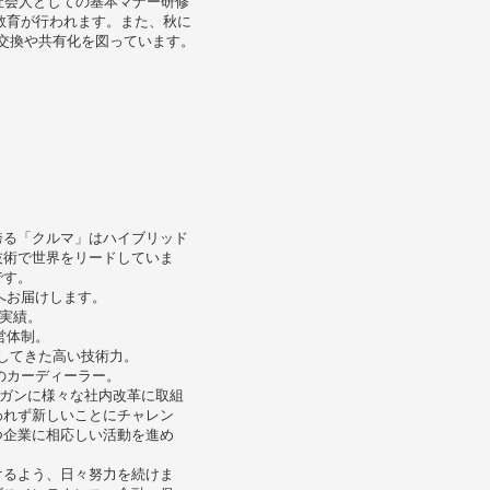
社会人としての基本マナー研修
教育が行われます。また、秋に
報交換や共有化を図っています。
誇る「クルマ」はハイブリッド
技術で世界をリードしていま
です。
へお届けします。
と実績。
営体制。
備してきた高い技術力。
のカーディーラー。
ーガンに様々な社内改革に取組
われず新しいことにチャレン
つ企業に相応しい活動を進め
けるよう、日々努力を続けま