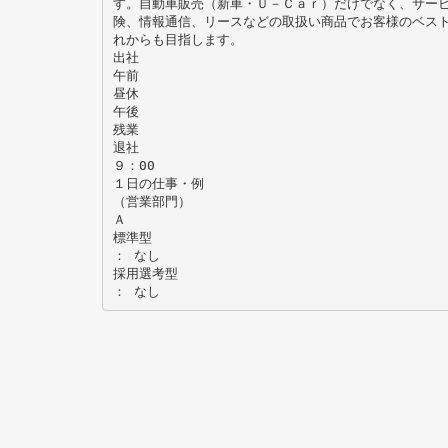
す。自動車販売（新車・Ｕ－Ｃａｒ）だけでなく、サー
険、情報通信、リースなどの取扱い商品でお客様のベス
れからも目指します。
出社
午前
昼休
午後
残業
退社
９：00
１日の仕事・例
（営業部門）
Ａ
標準型
： なし
採用選考型