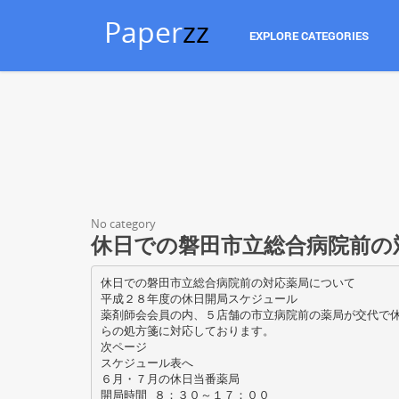
Paper
zz
EXPLORE CATEGORIES
No category
休日での磐田市立総合病院前の
休日での磐田市立総合病院前の対応薬局について
平成２８年度の休日開局スケジュール
薬剤師会会員の内、５店舗の市立病院前の薬局が交代で
らの処方箋に対応しております。
次ページ
スケジュール表へ
６月・７月の休日当番薬局
開局時間 ８：３０～１７：００