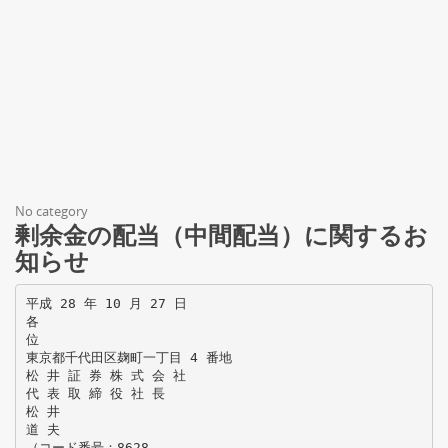
No category
剰余金の配当（中間配当）に関するお
知らせ
平成 28 年 10 月 27 日
各
位
東京都千代田区麹町一丁目 4 番地
松 井 証 券 株 式 会 社
代 表 取 締 役 社 長
松 井
道 夫
（コード番号：8628