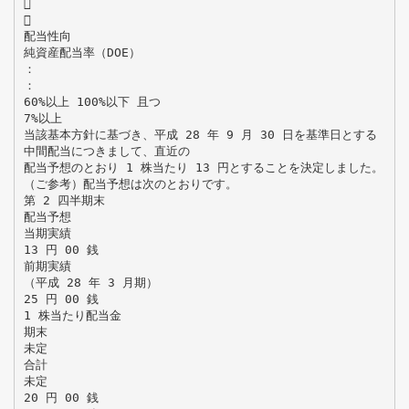


配当性向
純資産配当率（DOE）
：
：
60%以上 100%以下 且つ
7%以上
当該基本方針に基づき、平成 28 年 9 月 30 日を基準日とする
中間配当につきまして、直近の
配当予想のとおり 1 株当たり 13 円とすることを決定しました。
（ご参考）配当予想は次のとおりです。
第 2 四半期末
配当予想
当期実績
13 円 00 銭
前期実績
（平成 28 年 3 月期）
25 円 00 銭
1 株当たり配当金
期末
未定
合計
未定
20 円 00 銭