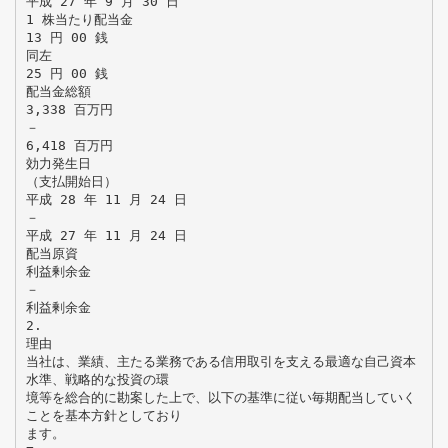
平成 27 年 9 月 30 日
1 株当たり配当金
13 円 00 銭
同左
25 円 00 銭
配当金総額
3,338 百万円
－
6,418 百万円
効力発生日
（支払開始日）
平成 28 年 11 月 24 日
－
平成 27 年 11 月 24 日
配当原資
利益剰余金
－
利益剰余金
2.
理由
当社は、業績、主たる業務である信用取引を支える最適な自己資本
水準、戦略的な投資の環
境等を総合的に勘案した上で、以下の基準に従い毎期配当していく
ことを基本方針としており
ます。