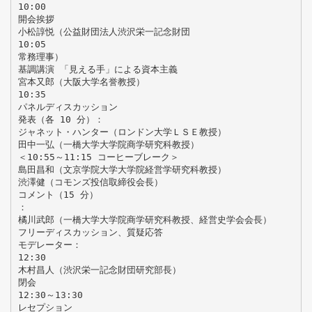
10:00
開会挨拶
小松諄悦（公益財団法人渋沢栄一記念財団
10:05
常務理事）
基調講演 「見える手」による資本主義
宮本又郎（大阪大学名誉教授）
10:35
パネルディスカッション
発表（各 10 分）：
ジャネット・ハンター（ロンドン大学ＬＳＥ教授）
田中一弘（一橋大学大学院商学研究科教授）
＜10:55～11:15 コーヒーブレーク＞
島田昌和（文京学院大学大学院経営学研究科教授）
渋澤健（コモンズ投信取締役会長）
コメント（15 分）
：
橘川武郎（一橋大学大学院商学研究科教授、経営史学会会長）
フリーディスカッション、質疑応答
モデレーター：
12:30
木村昌人（渋沢栄一記念財団研究部長）
閉会
12:30～13:30
レセプション