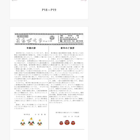
P18～P19