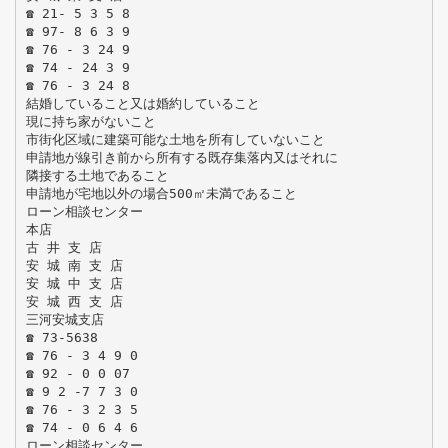
☎ 21- 5 3 5 8
☎ 97- 8 6 3 9
☎ 76 - 3 24 9
☎ 74 - 24 3 9
☎ 76 - 3 24 8
結婚していること又は婚約していること
現に持ち家がないこと
市街化区域に建築可能な土地を所有していないこと
申請地が線引き前から所有する既存集落内又はそれに
隣接する土地であること
申請地が宅地以外の場合500㎡未満であること
ローン相談センター
本店
古 井 支 店
安 城 南 支 店
安 城 中 支 店
安 城 西 支 店
三河安城支店
☎ 73-5638
☎ 76 - 3 4 9 0
☎ 92 - 0 0 07
☎ 9 2 -7 7 3 0
☎ 76 - 3 2 3 5
☎ 74 - 0 6 4 6
ローン相談センター