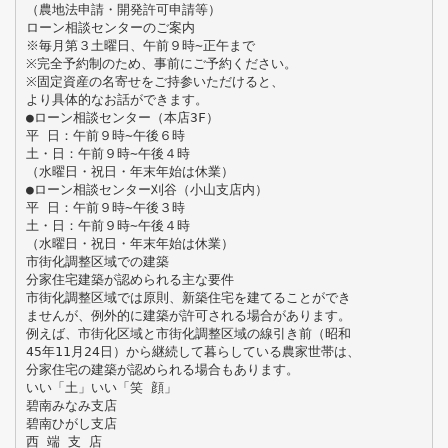
（農地法申請・開発許可申請等）
ローン相談センターのご案内
※毎月第３土曜日、午前９時∼正午まで
※完全予約制のため、事前にご予約ください。
※固定資産の名寄せをご持参いただけると、
より具体的なお話ができます。
●ローン相談センター（本店3F）
平 日：午前９時∼午後６時
土・日：午前９時∼午後４時
（水曜日・祝日・年末年始は休業）
●ローン相談センター刈谷（小山支店内）
平 日：午前９時∼午後３時
土・日：午前９時∼午後４時
（水曜日・祝日・年末年始は休業）
市街化調整区域での建築
分家住宅建築が認められる主な要件
市街化調整区域では原則、新築住宅を建てることができ
ませんが、例外的に建築が許可される場合があります。
例えば、市街化区域と市街化調整区域の線引き前（昭和
45年11月24日）から継続して暮らしている農家世帯は、
分家住宅の建築が認められる場合もあります。
いい「土」いい「笑 顔」
碧南みなみ支店
碧南ひがし支店
西 端 支 店