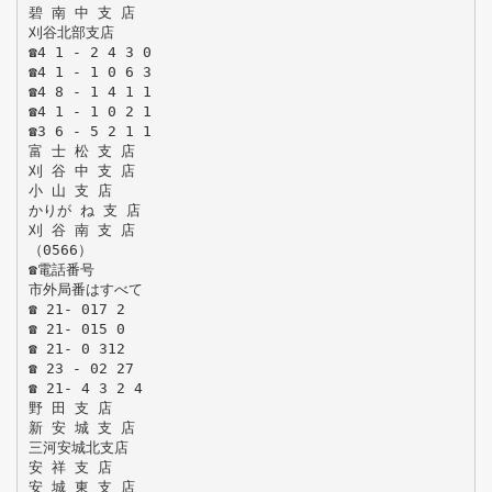
碧 南 中 支 店
刈谷北部支店
☎4 1 - 2 4 3 0
☎4 1 - 1 0 6 3
☎4 8 - 1 4 1 1
☎4 1 - 1 0 2 1
☎3 6 - 5 2 1 1
富 士 松 支 店
刈 谷 中 支 店
小 山 支 店
かりが ね 支 店
刈 谷 南 支 店
（0566）
☎電話番号
市外局番はすべて
☎ 21- 017 2
☎ 21- 015 0
☎ 21- 0 312
☎ 23 - 02 27
☎ 21- 4 3 2 4
野 田 支 店
新 安 城 支 店
三河安城北支店
安 祥 支 店
安 城 東 支 店