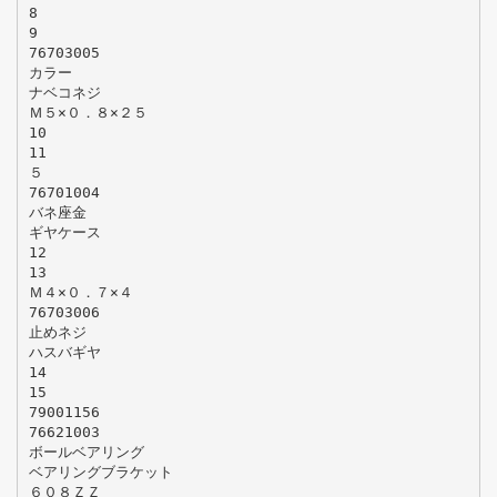
8
9
76703005
カラー
ナベコネジ
Ｍ５×０．８×２５
10
11
５
76701004
バネ座金
ギヤケース
12
13
Ｍ４×０．７×４
76703006
止めネジ
ハスバギヤ
14
15
79001156
76621003
ボールベアリング
ベアリングブラケット
６０８ＺＺ