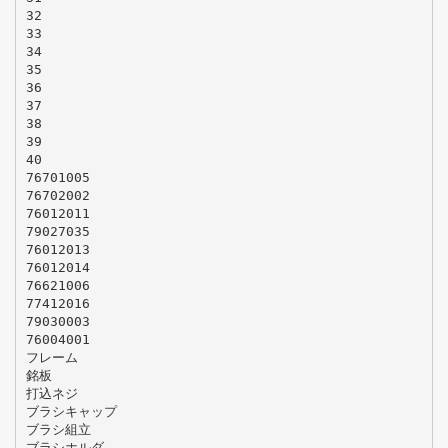
32
33
34
35
36
37
38
39
40
76701005
76702002
76012011
79027035
76012013
76012014
76621006
77412016
79030003
76004001
フレーム
銘板
打込ネジ
ブラシキャップ
ブラシ組立
ブラシホルダ