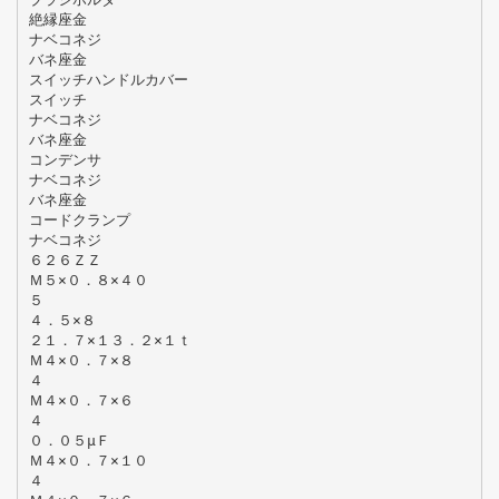
絶縁座金
ナベコネジ
バネ座金
スイッチハンドルカバー
スイッチ
ナベコネジ
バネ座金
コンデンサ
ナベコネジ
バネ座金
コードクランプ
ナベコネジ
６２６ＺＺ
Ｍ５×０．８×４０
５
４．５×８
２１．７×１３．２×１ｔ
Ｍ４×０．７×８
４
Ｍ４×０．７×６
４
０．０５μＦ
Ｍ４×０．７×１０
４