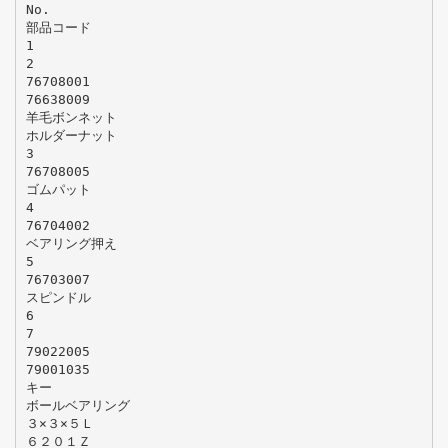
No.
部品コード
1
2
76708001
76638009
羊毛ボンネット
ホルダーナット
3
76708005
ゴムパット
4
76704002
ベアリング押え
5
76703007
スピンドル
6
7
79022005
79001035
キー
ボールベアリング
３×３×５Ｌ
６２０１Ｚ