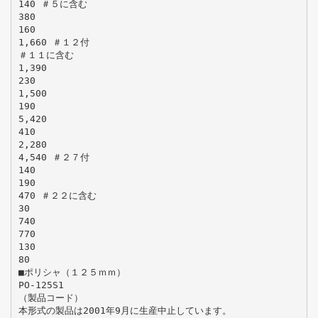
140 ＃５に含む
380
160
1,660 ＃１２付
＃１１に含む
1,390
230
1,500
190
5,420
410
2,280
4,540 ＃２７付
140
190
470 ＃２２に含む
30
740
770
130
80
■ポリシャ（１２５ｍｍ）
PO-125S1
（製品コード）
本形式の製品は2001年9月に生産中止しています。