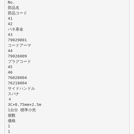
No.
部品名
部品コード
41
42
バネ座金
43
79029001
コードアーマ
44
79026009
プラグコード
45
46
76028004
76218004
サイドハンドル
スパナ
４
3C×0.75mm×2.5m
1台分 標準小売
個数
価格
1
1