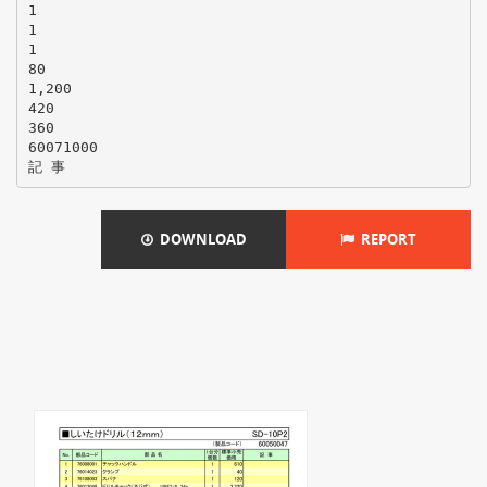
1
1
1
80
1,200
420
360
60071000
DOWNLOAD
REPORT