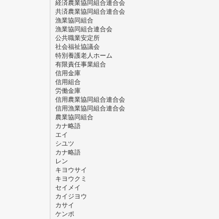
経済農業協同組合連合会
共済農業協同組合連合会
漁業協同組合
漁業協同組合連合会
公共職業安定所
社会福祉協議会
特別養護老人ホーム
有限責任事業組合
信用金庫
信用組合
労働金庫
信用農業協同組合連合会
信用漁業協同組合連合会
農業協同組合
カナ略語
エイ
シユツ
カナ略語
レン
キヨウサイ
キヨウクミ
セイメイ
カイジヨウ
カサイ
ケンポ