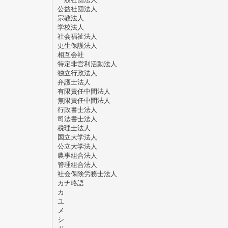
公益社団法人
宗教法人
学校法人
社会福祉法人
更生保護法人
相互会社
特定非営利活動法人
独立行政法人
弁護士法人
有限責任中間法人
無限責任中間法人
行政書士法人
司法書士法人
税理士法人
国立大学法人
公立大学法人
農事組合法人
管理組合法人
社会保険労務士法人
カナ略語
カ
ユ
メ
シ