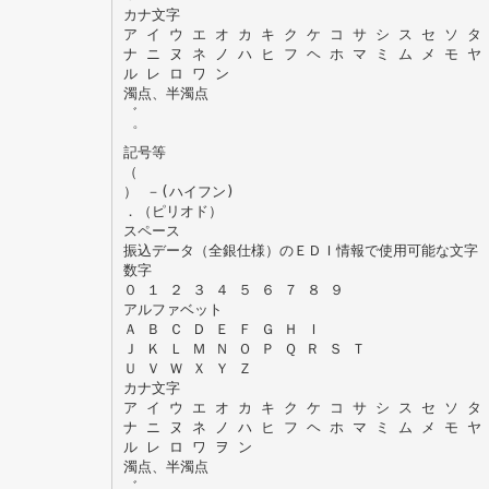
カナ文字
ア イ ウ エ オ カ キ ク ケ コ サ シ ス セ ソ タ
ナ ニ ヌ ネ ノ ハ ヒ フ ヘ ホ マ ミ ム メ モ ヤ
ル レ ロ ワ ン
濁点、半濁点
゛
゜
記号等
（
） －(ハイフン)
．（ピリオド）
スペース
振込データ（全銀仕様）のＥＤＩ情報で使用可能な文字
数字
０ １ ２ ３ ４ ５ ６ ７ ８ ９
アルファベット
Ａ Ｂ Ｃ Ｄ Ｅ Ｆ Ｇ Ｈ Ｉ
Ｊ Ｋ Ｌ Ｍ Ｎ Ｏ Ｐ Ｑ Ｒ Ｓ Ｔ
Ｕ Ｖ Ｗ Ｘ Ｙ Ｚ
カナ文字
ア イ ウ エ オ カ キ ク ケ コ サ シ ス セ ソ タ
ナ ニ ヌ ネ ノ ハ ヒ フ ヘ ホ マ ミ ム メ モ ヤ
ル レ ロ ワ ヲ ン
濁点、半濁点
゛