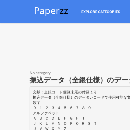
Paper
zz
EXPLORE CATEGORIES
No category
振込データ（全銀仕様）のデータレ
文献：全銀コード便覧末尾の付録より
振込データ（全銀仕様）のデータレコードで使用可能な
数字
０ １ ２ ３ ４ ５ ６ ７ ８ ９
アルファベット
Ａ Ｂ Ｃ Ｄ Ｅ Ｆ Ｇ Ｈ Ｉ
Ｊ Ｋ Ｌ Ｍ Ｎ Ｏ Ｐ Ｑ Ｒ Ｓ Ｔ
Ｕ Ｖ Ｗ Ｘ Ｙ Ｚ