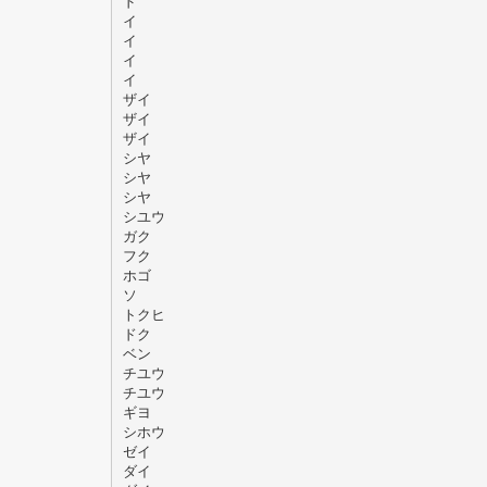
ド
イ
イ
イ
イ
ザイ
ザイ
ザイ
シヤ
シヤ
シヤ
シユウ
ガク
フク
ホゴ
ソ
トクヒ
ドク
ベン
チユウ
チユウ
ギヨ
シホウ
ゼイ
ダイ