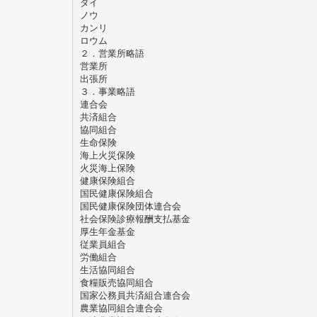
ダイ
ノウ
カンリ
ロウム
２．営業所略語
営業所
出張所
３．事業略語
連合会
共済組合
協同組合
生命保険
海上火災保険
火災海上保険
健康保険組合
国民健康保険組合
国民健康保険団体連合会
社会保険診療報酬支払基金
厚生年金基金
従業員組合
労働組合
生活協同組合
食糧販売協同組合
国家公務員共済組合連合会
農業協同組合連合会