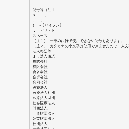
゜
記号等（注１）
￥ 「 」
／ （
） －(ハイフン)
．（ピリオド）
スペース
（注１） 一部の銀行で使用できない記号もあります。
（注２） カタカナの小文字は使用できませんので、大文
法人略語等
１．法人略語
株式会社
有限会社
合名会社
合資会社
合同会社
医療法人
医療法人社団
医療法人財団
社会医療法人
財団法人
一般財団法人
公益財団法人
社団法人
一般社団法人