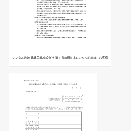
レンタル約款 電通工業株式会社 第 1 条(総則) 本レンタル約款は、お客様