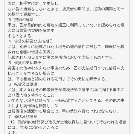
間に、相手方に対して更新し
ない旨の通知をしないときは、賃貸借の期間は、従前の期間と同一
の期間で更新する。
３ 契約の解除
甲は、乙が目的物たる農地を適正に利用していないと認められる場
合には賃貸借契約を解除す
るものとする。
４ 借賃の額及び支払期日
乙は、別表１に記載された土地その他の物件に対して、同表に記載
された金額の借賃を同表に
記載された期日までに甲の住所地において支払うものとする。
５ 借賃の支払猶予
災害その他やむをえない事由のため、乙が支払期日までに借賃を支
払うことができない場合に
は、甲は相当と認められる期日までその支払を猶予する。
６ 転貸又は譲渡
乙は、本人又はその世帯員等が農地法第２条第２項に掲げる事由に
より借入地を耕作すること
ができない場合に限って、一時転貸することができる。その他の事
由により賃借物を転貸し、又
は賃借権を譲渡する場合には、甲の承諾を得なければならない。
７ 修繕及び改良
(1) 目的物の修繕及び改良が土地改良法に基づいて行なわれる場合
には、同法に定めるところに
よる。