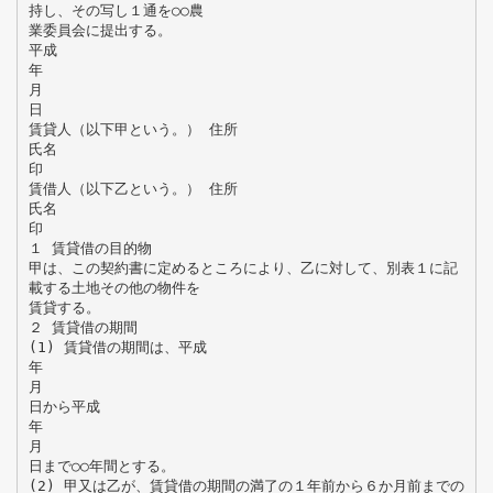
持し、その写し１通を○○農
業委員会に提出する。
平成
年
月
日
賃貸人（以下甲という。） 住所
氏名
印
賃借人（以下乙という。） 住所
氏名
印
１ 賃貸借の目的物
甲は、この契約書に定めるところにより、乙に対して、別表１に記
載する土地その他の物件を
賃貸する。
２ 賃貸借の期間
(1) 賃貸借の期間は、平成
年
月
日から平成
年
月
日まで○○年間とする。
(2) 甲又は乙が、賃貸借の期間の満了の１年前から６か月前までの