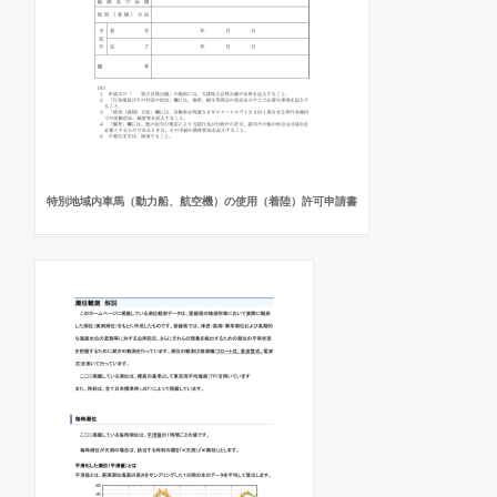
特別地域内車馬（動力船、航空機）の使用（着陸）許可申請書