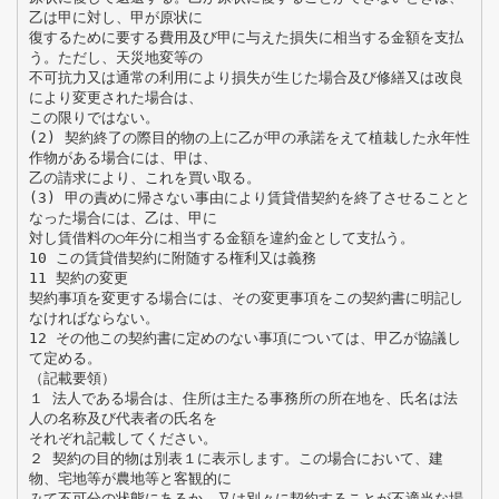
乙は甲に対し、甲が原状に
復するために要する費用及び甲に与えた損失に相当する金額を支払
う。ただし、天災地変等の
不可抗力又は通常の利用により損失が生じた場合及び修繕又は改良
により変更された場合は、
この限りではない。
(2) 契約終了の際目的物の上に乙が甲の承諾をえて植栽した永年性
作物がある場合には、甲は、
乙の請求により、これを買い取る。
(3) 甲の責めに帰さない事由により賃貸借契約を終了させることと
なった場合には、乙は、甲に
対し賃借料の○年分に相当する金額を違約金として支払う。
10 この賃貸借契約に附随する権利又は義務
11 契約の変更
契約事項を変更する場合には、その変更事項をこの契約書に明記し
なければならない。
12 その他この契約書に定めのない事項については、甲乙が協議し
て定める。
（記載要領）
１ 法人である場合は、住所は主たる事務所の所在地を、氏名は法
人の名称及び代表者の氏名を
それぞれ記載してください。
２ 契約の目的物は別表１に表示します。この場合において、建
物、宅地等が農地等と客観的に
みて不可分の状態にあるか、又は別々に契約することが不適当な場