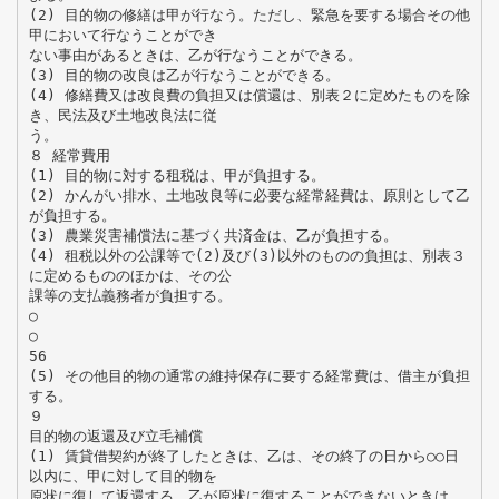
(2) 目的物の修繕は甲が行なう。ただし、緊急を要する場合その他
甲において行なうことができ
ない事由があるときは、乙が行なうことができる。
(3) 目的物の改良は乙が行なうことができる。
(4) 修繕費又は改良費の負担又は償還は、別表２に定めたものを除
き、民法及び土地改良法に従
う。
８ 経常費用
(1) 目的物に対する租税は、甲が負担する。
(2) かんがい排水、土地改良等に必要な経常経費は、原則として乙
が負担する。
(3) 農業災害補償法に基づく共済金は、乙が負担する。
(4) 租税以外の公課等で(2)及び(3)以外のものの負担は、別表３
に定めるもののほかは、その公
課等の支払義務者が負担する。
○
○
56
(5) その他目的物の通常の維持保存に要する経常費は、借主が負担
する。
９
目的物の返還及び立毛補償
(1) 賃貸借契約が終了したときは、乙は、その終了の日から○○日
以内に、甲に対して目的物を
原状に復して返還する。乙が原状に復することができないときは、