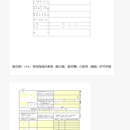
様式第1（14） 特別地域内車馬（動力船、航空機）の使用（着陸）許可申請