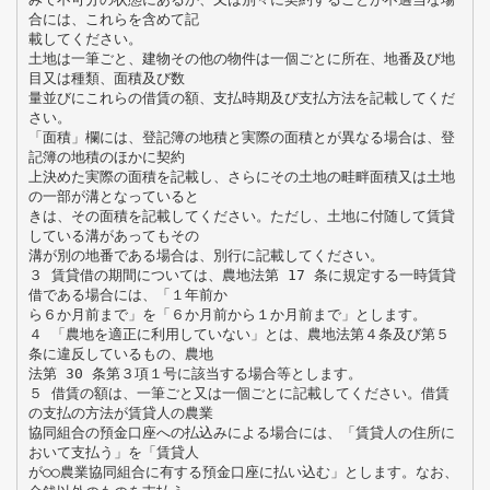
合には、これらを含めて記
載してください。
土地は一筆ごと、建物その他の物件は一個ごとに所在、地番及び地
目又は種類、面積及び数
量並びにこれらの借賃の額、支払時期及び支払方法を記載してくだ
さい。
「面積」欄には、登記簿の地積と実際の面積とが異なる場合は、登
記簿の地積のほかに契約
上決めた実際の面積を記載し、さらにその土地の畦畔面積又は土地
の一部が溝となっていると
きは、その面積を記載してください。ただし、土地に付随して賃貸
している溝があってもその
溝が別の地番である場合は、別行に記載してください。
３ 賃貸借の期間については、農地法第 17 条に規定する一時賃貸
借である場合には、「１年前か
ら６か月前まで」を「６か月前から１か月前まで」とします。
４ 「農地を適正に利用していない」とは、農地法第４条及び第５
条に違反しているもの、農地
法第 30 条第３項１号に該当する場合等とします。
５ 借賃の額は、一筆ごと又は一個ごとに記載してください。借賃
の支払の方法が賃貸人の農業
協同組合の預金口座への払込みによる場合には、「賃貸人の住所に
おいて支払う」を「賃貸人
が○○農業協同組合に有する預金口座に払い込む」とします。なお、