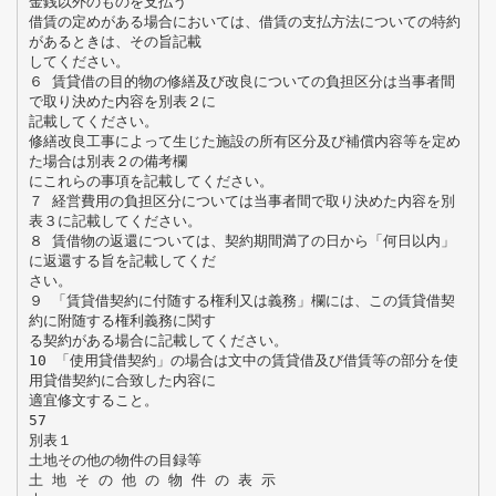
金銭以外のものを支払う
借賃の定めがある場合においては、借賃の支払方法についての特約
があるときは、その旨記載
してください。
６ 賃貸借の目的物の修繕及び改良についての負担区分は当事者間
で取り決めた内容を別表２に
記載してください。
修繕改良工事によって生じた施設の所有区分及び補償内容等を定め
た場合は別表２の備考欄
にこれらの事項を記載してください。
７ 経営費用の負担区分については当事者間で取り決めた内容を別
表３に記載してください。
８ 賃借物の返還については、契約期間満了の日から「何日以内」
に返還する旨を記載してくだ
さい。
９ 「賃貸借契約に付随する権利又は義務」欄には、この賃貸借契
約に附随する権利義務に関す
る契約がある場合に記載してください。
10 「使用貸借契約」の場合は文中の賃貸借及び借賃等の部分を使
用貸借契約に合致した内容に
適宜修文すること。
57
別表１
土地その他の物件の目録等
土 地 そ の 他 の 物 件 の 表 示