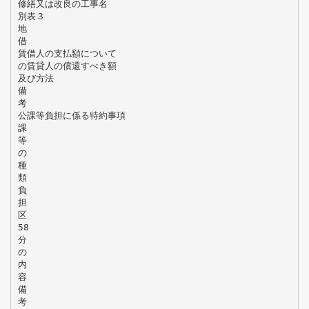
修繕又は改良の工事名
別表３
地
借
賃借人の支払額について
の賃貸人の償還すべき額
及び方法
備
考
公課等負担に係る特約事項
課
等
の
種
類
負
担
区
58
分
の
内
容
備