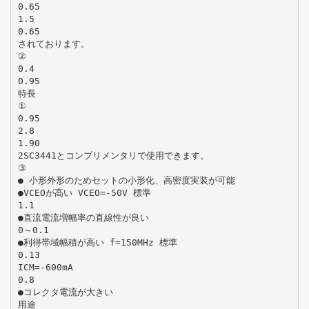
0.65
1.5
0.65
されております。
②
0.4
0.95
特長
①
0.95
2.8
1.90
2SC3441とコンプリメンタリで使用できます。
③
● 小形外形のためセットの小形化、高密度実装が可能
●VCEOが高い VCEO=-50V 標準
1.1
●直流電流増幅率の直線性が良い
0～0.1
●利得帯域幅積が高い f=150MHz 標準
0.13
ICM=-600mA
0.8
●コレクタ電流が大きい
用途