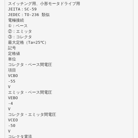
スイッチング用、小形モータドライブ用
JEITA：SC-59
JEDEC：TO-236 類似
電極接続
①：ベース
②：エミッタ
③：コレクタ
最大定格（Ta=25℃）
記号
定格値
単位
コレクタ・ベース間電圧
項目
VCBO
-55
V
エミッタ・ベース間電圧
VEBO
-4
V
コレクタ・エミッタ間電圧
VCEO
-50
V
コレクタ電流