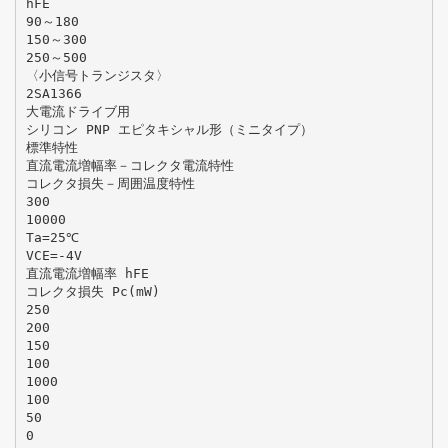
hFE
90～180
150～300
250～500
〈小信号トランジスタ〉
2SA1366
大電流ドライブ用
シリコン PNP エピタキシャル形（ミニタイプ）
標準特性
直流電流増幅率－コレクタ電流特性
コレクタ損失－周囲温度特性
300
10000
Ta=25℃
VCE=-4V
直流電流増幅率 hFE
コレクタ損失 Pc(mW)
250
200
150
100
1000
100
50
0