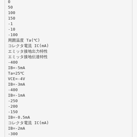
0
50
100
150
-1
-10
-100
周囲温度 Ta(℃)
コレクタ電流 IC(mA)
エミッタ接地出力特性
エミッタ接地伝達特性
-400
IB=-5mA
Ta=25℃
VCE=-4V
IB=-3mA
-400
IB=-1mA
-250
-200
-150
IB=-0.5mA
コレクタ電流 IC(mA)
IB=-2mA
-300