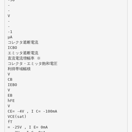
-
-
V
-
-
-1
μA
コレクタ遮断電流
ICBO
エミッタ遮断電流
直流電流増幅率 ※
コレクタ・エミッタ飽和電圧
利得帯域幅積
V
CB
IEBO
V
EB
hFE
V
CE= -4V , I C= -100mA
VCE(sat)
fT
= -25V , I E= 0mA