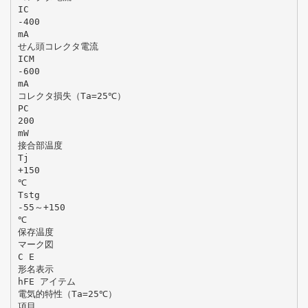
IC
-400
mA
せん頭コレクタ電流
ICM
-600
mA
コレクタ損失（Ta=25℃）
PC
200
mW
接合部温度
Tj
+150
℃
Tstg
-55～+150
℃
保存温度
マーク図
C E
形名表示
hFE アイテム
電気的特性（Ta=25℃）
項目