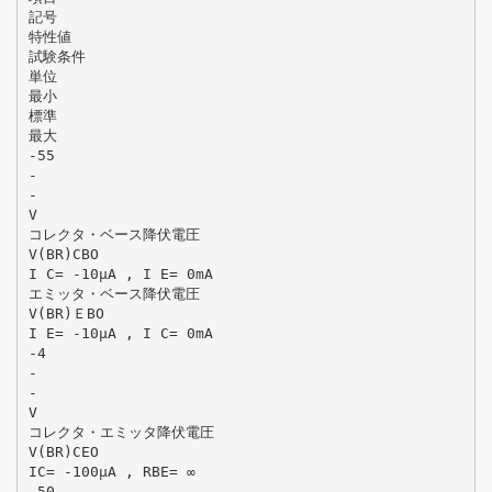
記号
特性値
試験条件
単位
最小
標準
最大
-55
-
-
V
コレクタ・ベース降伏電圧
V(BR)CBO
I C= -10μA , I E= 0mA
エミッタ・ベース降伏電圧
V(BR)ＥBO
I E= -10μA , I C= 0mA
-4
-
-
V
コレクタ・エミッタ降伏電圧
V(BR)CEO
IC= -100μA , RBE= ∞
-50