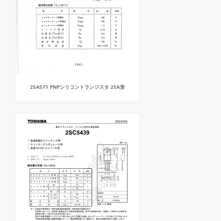
2SA571 PNPシリコントランジスタ 2SA形