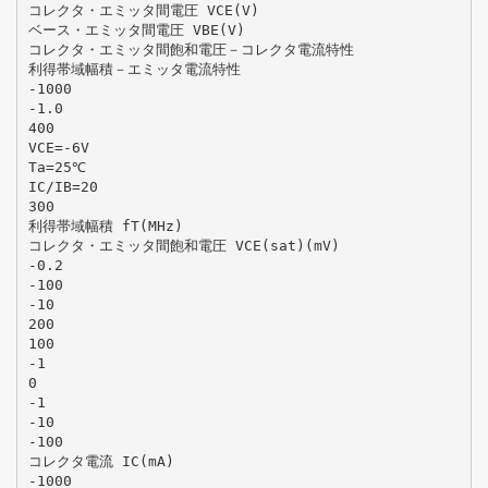
コレクタ・エミッタ間電圧 VCE(V)
ベース・エミッタ間電圧 VBE(V)
コレクタ・エミッタ間飽和電圧－コレクタ電流特性
利得帯域幅積－エミッタ電流特性
-1000
-1.0
400
VCE=-6V
Ta=25℃
IC/IB=20
300
利得帯域幅積 fT(MHz)
コレクタ・エミッタ間飽和電圧 VCE(sat)(mV)
-0.2
-100
-10
200
100
-1
0
-1
-10
-100
コレクタ電流 IC(mA)
-1000