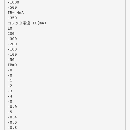
-1000
-500
IB=-4mA
-350
コレクタ電流 IC(mA)
10
200
-300
-200
-100
-100
-50
IB=0
-0
-0
-1
-2
-3
-4
-0
-0.0
-5
-0.4
-0.6
-0.8