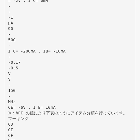
= -2V , I C= 0mA
-
-
-1
μA
90
-
500
-
I C= -200mA , IB= -10mA
-
-0.17
-0.5
V
V
-
150
-
MHz
CE= -6V , I E= 10mA
※：hFE の値により下表のようにアイテム分類を行っています。
マーキング
CD
CE
CF