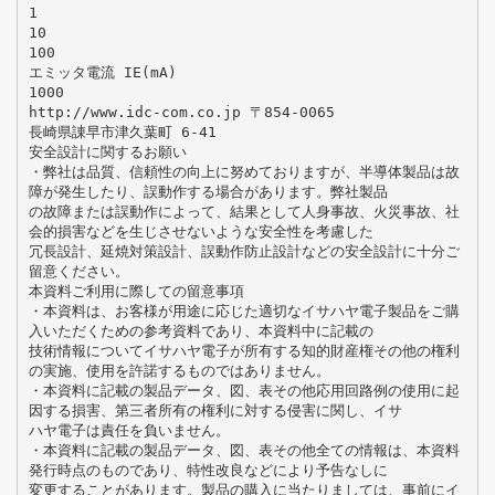
1
10
100
エミッタ電流 IE(mA)
1000
http://www.idc-com.co.jp 〒854-0065
長崎県諌早市津久葉町 6-41
安全設計に関するお願い
・弊社は品質、信頼性の向上に努めておりますが、半導体製品は故
障が発生したり、誤動作する場合があります。弊社製品
の故障または誤動作によって、結果として人身事故、火災事故、社
会的損害などを生じさせないような安全性を考慮した
冗長設計、延焼対策設計、誤動作防止設計などの安全設計に十分ご
留意ください。
本資料ご利用に際しての留意事項
・本資料は、お客様が用途に応じた適切なイサハヤ電子製品をご購
入いただくための参考資料であり、本資料中に記載の
技術情報についてイサハヤ電子が所有する知的財産権その他の権利
の実施、使用を許諾するものではありません。
・本資料に記載の製品データ、図、表その他応用回路例の使用に起
因する損害、第三者所有の権利に対する侵害に関し、イサ
ハヤ電子は責任を負いません。
・本資料に記載の製品データ、図、表その他全ての情報は、本資料
発行時点のものであり、特性改良などにより予告なしに
変更することがあります。製品の購入に当たりましては、事前にイ