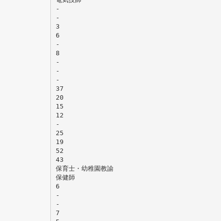
-
-
3
6
-
8
-
-
-
37
20
15
12
-
25
19
52
43
保育士・幼稚園教諭
保健師
6
-
-
7