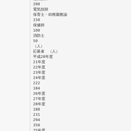
200
電気技師
保育士・幼稚園教諭
150
保健師
100
消防士
50
（人）
応募者 （人）
平成20年度
21年度
22年度
23年度
24年度
222
184
26年度
27年度
28年度
188
231
294
350
25年度