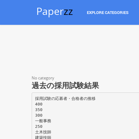
Paper
zz
EXPLORE CATEGORIES
No category
過去の採用試験結果
採用試験の応募者・合格者の推移
400
350
300
一般事務
250
土木技師
建築技師