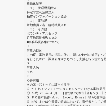
組織体制等
（１） 管理運営団体
特定非営利活動法人
柏市インフォメーション協会
（２） 事務局
常勤職員２名、臨時職員３名
（３） その他
ボランティアスタッフ
月平均活動者数６０名
■事務局長募集について
１
募集の目的
この度、事務局長の退職に伴い、新しい時代に対応すべ
を行うために、調査研究やまちづくり支援を行う能力を
２
募集人数
１名
３
応募資格
次の①～④すべてに該当する者
① かしわインフォメーションセンターにおける事務局長
② 平成 28 年 4 月 1 日において本市(当センター
③ ＰＣ基本操作(Word、Excel、E-mail 等)の基
④ NPO または企業等の組織において、責任者としての
なお、いずれかに該当する人は応募できません。