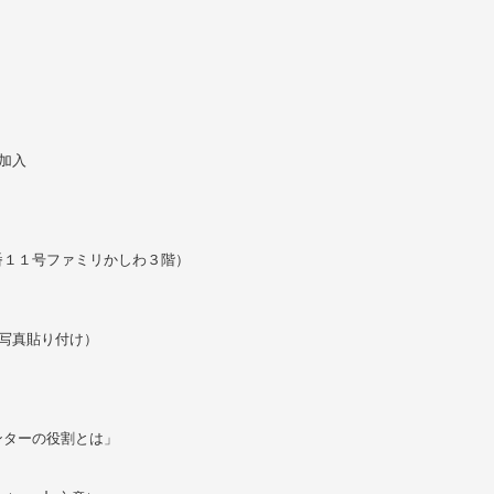
加入
番１１号ファミリかしわ３階）
写真貼り付け）
ンターの役割とは」