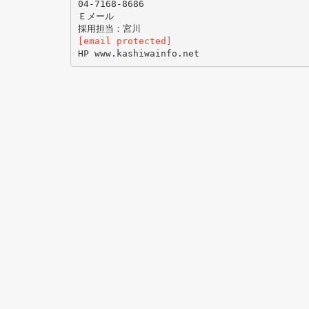
04-7168-8686
Ｅメール
[email protected]