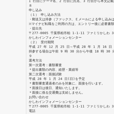
1 行目にテーマ名、2 行目に氏名、3 行目から本文記載（
８
申し込み
（１） 申し込み方法
・郵送又は持参（ファックス、Ｅメールによる申し込み
※マイナビ転職をご利用の方は、エントリー後に必要書
・提出先
〒277-0005 千葉県柏市柏 1-1-11 ファミリかしわ 3
かしわインフォメーションセンター
（２） 受付期間
平成 27 年 12 月 25 日～平成 28 年 1 月 16 
持参する場合は午前 9 時 30 分から午後 18 時 30 
９
選考方法
第一次選考：書類審査
＊提出書類の内容、経歴・業績等
第二次選考：面接試験
平成 28 年 1 月 24 日(日)を予定
＊書類審査通過者のみを対象に、面接を行います。
＊面接日は後日、通知いたします。
＊面接に係る交通費は支給しません。
お問い合わせ
かしわインフォメーションセンター
〒277-0005 千葉県柏市柏 1-1-11 ファミリかしわ 3
電話