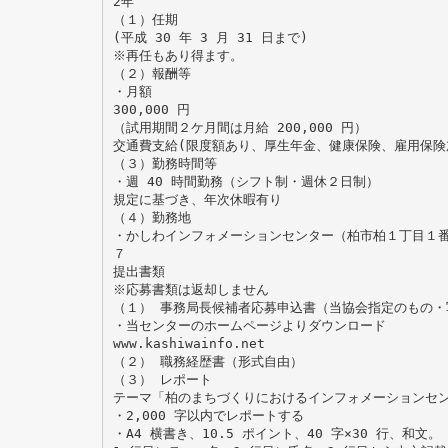
2年
（１）任期
(平成 30 年 3 月 31 日まで)
※再任もあり得ます。
（２）報酬等
・月額
300,000 円
（試用期間２ケ月間は月給 200,000 円）
交通費支給(限度額あり、厚生年金、健康保険、雇用保険
（３）勤務時間等
・週 40 時間勤務（シフト制・週休２日制）
規定に基づき、年次休暇有り
（４）勤務地
・かしわインフォメーションセンター（柏市柏１丁目１
７
提出書類
※応募書類は返却しません
（１） 事務局長候補者応募申込書（当協会指定のもの・
・当センターのホームページよりダウンロード
www.kashiwainfo.net
（２） 職務経歴書（形式自由）
（３） レポート
テーマ「柏のまちづくりにおけるインフォメーションセ
・2,000 字以内でレポートする
・A4 横書き、10.5 ポイント、40 字×30 行、和文。