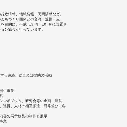
の行政情報、地域情報、民間情報など、
のまちづくり団体との交流・連携・支
目的に、平成 13 年 10 月に設置さ
ション協会が行っています。
関する連絡、助言又は援助の活動
提供事業
営
シンポジウム、研究会等の企画、運営
、連携、人材の相互派遣、研修並びに各
内容の展示物品の制作と展示
事業