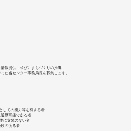
く情報提供、並びにまちづくりの推進
持った当センター事務局長を募集します。
としての能力等を有する者
)に通勤可能である者
本操作に支障のない者
経験のある者