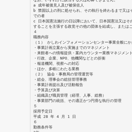
a 成年被後見人及び被保佐人
b 禁固以上の刑に処せられ、その執行を終わるまで又は
での者
c 日本国憲法施行の日以降において、日本国憲法又はそ
することを主張する政党その他の団体を結成し、または
４
職務内容
（１） かしわインフォメーションセンター事業全般にか
・事業計画立案から実施までのマネジメント
・来館者への情報提供・案内カウンター業務マネジメン
・行政、企業、NPO、他機関などとの折衝
・報道機関、視察への対応
・ほか、多岐にわたる業務
（２） 協会・事務局の管理運営等
・総会、理事会の総括管理事務
・事業計画提出及び活動報告
・予算及び決算
・組織及び職員管理（経理、人事、総務）
・事業部門の統括、その適正かつ円滑な執行の管理
５
採用予定日
平成 28 年 4 月 1 日
６
勤務条件等