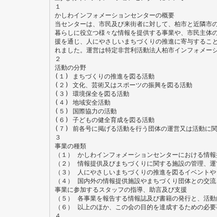
１
かしわインフォメーションセンターの概要
当センターは、市民及び来街者に対して、柏市と近隣市
暮らしに役立つ様々な情報を提供する事業や、市民主体
援を通じ、人にやさしいまちづくりの推進に寄与することを
れました。運営は特定非営利活動法人柏市インフォメー
２
活動の分野
(１) まちづくりの推進を図る活動
(２) 文化、芸術又はスポーツの振興を図る活動
(３) 環境保全を図る活動
(４) 地域安全活動
(５) 国際協力の活動
(６) 子どもの健全育成を図る活動
(７) 前各号に掲げる活動を行う団体の運営又は活動に
３
事業の種類
（１） かしわインフォメーションセンターにおける情報
（２） 情報提供及びまちづくりに関する施設の管理、運
（３） 人にやさしいまちづくりの推進を図るイベントや
（４） 国内外の情報提供施設やまちづくり団体との交流
事業に参加するスタッフの指導、助言及び支援
（５） 各事業を報告する情報誌及び書籍の発行と、活動
（６） 以上のほか、この会の目的を達成するための必要
４