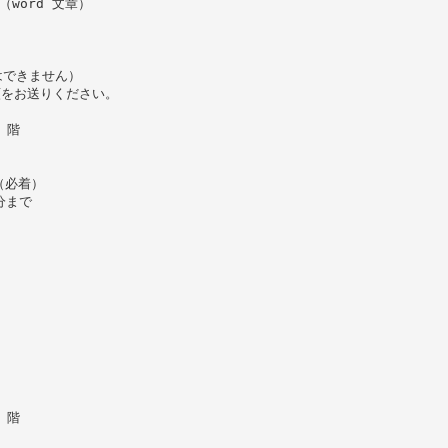
word 文章）
はできません）
類をお送りください。
 階
日（必着）
分まで
 階