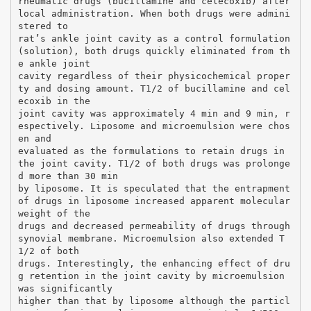
rheumatic drugs (bucillamine and celecoxib) after
local administration. When both drugs were admini
stered to
rat’s ankle joint cavity as a control formulation
(solution), both drugs quickly eliminated from th
e ankle joint
cavity regardless of their physicochemical proper
ty and dosing amount. T1/2 of bucillamine and cel
ecoxib in the
joint cavity was approximately 4 min and 9 min, r
espectively. Liposome and microemulsion were chos
en and
evaluated as the formulations to retain drugs in
the joint cavity. T1/2 of both drugs was prolonge
d more than 30 min
by liposome. It is speculated that the entrapment
of drugs in liposome increased apparent molecular
weight of the
drugs and decreased permeability of drugs through
synovial membrane. Microemulsion also extended T
1/2 of both
drugs. Interestingly, the enhancing effect of dru
g retention in the joint cavity by microemulsion
was significantly
higher than that by liposome although the particl