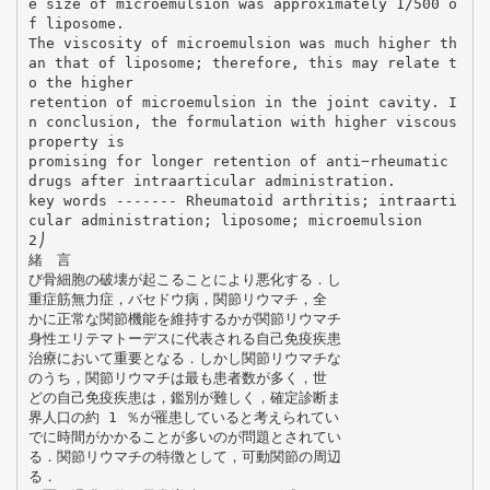
e size of microemulsion was approximately 1/500 o
f liposome.
The viscosity of microemulsion was much higher th
an that of liposome; therefore, this may relate t
o the higher
retention of microemulsion in the joint cavity. I
n conclusion, the formulation with higher viscous
property is
promising for longer retention of anti−rheumatic
drugs after intraarticular administration.
key words ------- Rheumatoid arthritis; intraarti
cular administration; liposome; microemulsion
2⎠
緒 言
び骨細胞の破壊が起こることにより悪化する．し
重症筋無力症，バセドウ病，関節リウマチ，全
かに正常な関節機能を維持するかが関節リウマチ
身性エリテマトーデスに代表される自己免疫疾患
治療において重要となる．しかし関節リウマチな
のうち，関節リウマチは最も患者数が多く，世
どの自己免疫疾患は，鑑別が難しく，確定診断ま
界人口の約 1 ％が罹患していると考えられてい
でに時間がかかることが多いのが問題とされてい
る．関節リウマチの特徴として，可動関節の周辺
る．