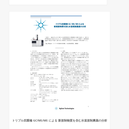
トリプル四重極 GC/MS/MS による 新規制物質を含む水道規制農薬の分析