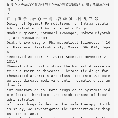
抗リウマチ薬の関節内投与のための最適製剤設計に関する基本的検
討
＊
釘 山 直 子 ，岩 永 一 範 ，宮 崎 誠 ，掛 見 正 郎
Design of Optimal Formulations for Intraarticular
Administration of Anti-rheumatic Drugs
Naoko Kugiyama, Kazunori Iwanaga*, Makoto Miyazak
i, and Masawo Kakemi
Osaka University of Pharmaceutical Sciences, 4-20
-1 Nasahara, Takatsuki-city, Osaka 569-1094, Japa
n
(Received October 14, 2011; Accepted November 21,
2011)
Rheumatoid arthritis shows the highest disease ra
te in autoimmune diseases. Therapeutic drugs for
rheumatoid arthritis are classified into two cate
gories, disease modifying anti-rheumatic drugs an
d anti-
inflammatory drugs. Both drugs cause systemic sid
e effects; therefore, the establishment of local
administration
of these drugs is desired for safe therapy. In th
is study, we investigated the intraarticular disp
osition of anti-