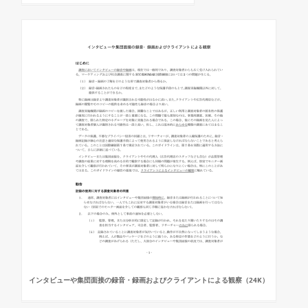
インタビューや集団面接の録音・録画およびクライアントによる観察（24K）