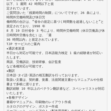
以下、1 週間 42 時間以下と規
定されています。
ご質問頂いた「残業時間の制限」についてですが、26 条により、
時間外労働時間及び休日労
働時間の合計は、“省令の規定に基づく時間数を超過しないこと”と
規定されており、1998 年
8 月 19 日付省令 3 号により、時間外労働時間（休日労働及び休
日時間外労働を含む）は、「週
36 時間以内」と規定されています。
TJP サービスのご案内
★通訳者派遣
半日から対応が可能です。日本語能力検定 1 級の経験者が対応い
たします。
商談、労働訴訟、技術研修、会計監査
など各種対応が可能です。
★翻訳
日本語･タイ語･英語の相互翻訳を行っております。
取扱い文書は、契約書、覚書、法規関連文書からマニュアルや仕様
書まで多岐に渡ります。
翻訳経験 10 年以上のベテラン翻訳者など、スペシャリストが対応
いたします。
★各種デザイン
書籍やマニュアル、印刷物のレイアウト作成
カタログのデザイン、ポスター作成
リーフレット、ハンドアウト（配布用資料）のデザイン など