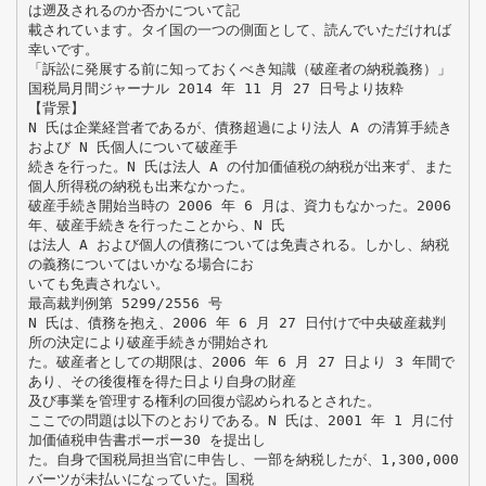
は遡及されるのか否かについて記
載されています。タイ国の一つの側面として、読んでいただければ
幸いです。
「訴訟に発展する前に知っておくべき知識（破産者の納税義務）」
国税局月間ジャーナル 2014 年 11 月 27 日号より抜粋
【背景】
N 氏は企業経営者であるが、債務超過により法人 A の清算手続き
および N 氏個人について破産手
続きを行った。N 氏は法人 A の付加価値税の納税が出来ず、また
個人所得税の納税も出来なかった。
破産手続き開始当時の 2006 年 6 月は、資力もなかった。2006
年、破産手続きを行ったことから、N 氏
は法人 A および個人の債務については免責される。しかし、納税
の義務についてはいかなる場合にお
いても免責されない。
最高裁判例第 5299/2556 号
N 氏は、債務を抱え、2006 年 6 月 27 日付けで中央破産裁判
所の決定により破産手続きが開始され
た。破産者としての期限は、2006 年 6 月 27 日より 3 年間で
あり、その後復権を得た日より自身の財産
及び事業を管理する権利の回復が認められるとされた。
ここでの問題は以下のとおりである。N 氏は、2001 年 1 月に付
加価値税申告書ポーポー30 を提出し
た。自身で国税局担当官に申告し、一部を納税したが、1,300,000
バーツが未払いになっていた。国税