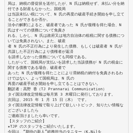
局は、納税の督促状を送付したが、N 氏は納税せず、未払い分を納
付できる財産もなかった。国税局
は当該未払い税について、N 氏の再度の破産手続き開始を申し立て
ることができるか否か。
法令の解釈によると、破産者であった N 氏が復権を得た場合、N
氏はすべての債務について免責さ
れる。しかし、N 氏は政府又は地方自治体の租税に関する債務につ
いては免責されない。また、破産
者 N 氏の不正行為により発生した債務、もしくは破産者 N 氏が
共謀した不正行為により債権者が返済
を請求しなかった債務についても同様である。
したがって、国税局が支払いを請求した当該債務が N 氏の税金に
関する債務である場合、破産者で
あった N 氏が復権を得たことにより滞納税の納付を免責されるわ
けではない。よって国税局は、N 氏の
再度の破産手続き開始を申し立てることはできない。
翻訳者：高野 香（TJ Prannarai Communication）
タイ国法律改定情報は毎月第 3 木曜日に発行しております。
次回は、2015 年 1 月 15 日（木） です。
タイ国法律改定情報で取り上げて欲しいトピック、知りたい情報な
どございましたら
ご連絡頂けましたら幸いです。
【スタッフのご紹介】
★TJP のスタッフをご紹介いたします。
今回は、“期待の新人”総務担当のタニター（K.Ni)を