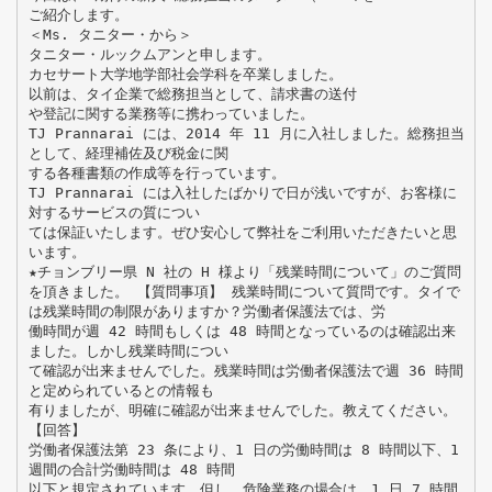
ご紹介します。
＜Ms. タニター・から＞
タニター・ルックムアンと申します。
カセサート大学地学部社会学科を卒業しました。
以前は、タイ企業で総務担当として、請求書の送付
や登記に関する業務等に携わっていました。
TJ Prannarai には、2014 年 11 月に入社しました。総務担当
として、経理補佐及び税金に関
する各種書類の作成等を行っています。
TJ Prannarai には入社したばかりで日が浅いですが、お客様に
対するサービスの質につい
ては保証いたします。ぜひ安心して弊社をご利用いただきたいと思
います。
★チョンブリー県 N 社の H 様より「残業時間について」のご質問
を頂きました。 【質問事項】 残業時間について質問です。タイで
は残業時間の制限がありますか？労働者保護法では、労
働時間が週 42 時間もしくは 48 時間となっているのは確認出来
ました。しかし残業時間につい
て確認が出来ませんでした。残業時間は労働者保護法で週 36 時間
と定められているとの情報も
有りましたが、明確に確認が出来ませんでした。教えてください。
【回答】
労働者保護法第 23 条により、1 日の労働時間は 8 時間以下、1
週間の合計労働時間は 48 時間
以下と規定されています。但し、危険業務の場合は、1 日 7 時間