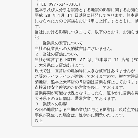
（TEL 097-524-3301）
熊本県及び大分県を震源とする地震の影響に関するお知
平成 28 年４月 14 日以降に頻発しております、熊
になられた方のご冥福をお祈り申し上げますとともに、
す。
当社における影響につきまして、以下のとおり、お知ら
記
１．従業員の安否について
当社の従業員への人的被害はございません。
２．当社の店舗について
当社が運営する HOTEL AZ は、熊本県に 11 店舗（F
、大分県に５店舗あります。
現状では、直営店の建物等に大きな被害はありませんが
ス等のライフラインが途絶しておりますので、熊本大津
菊池店、熊本上天草店の５店舗は営業を停止しております
点検及び安全確認のため営業を停止しております。
営業再開が可能な状況となりましたら、速やかに営業を
大分県下の５店舗は、通常営業しております。
３．業績への影響
今回の地震による当期の業績に与える影響は、現時点で
事象が発生した場合は、速やかに開示いたします。