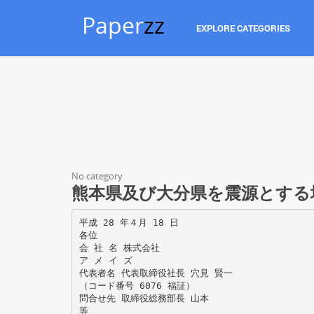
Paper
zz
EXPLORE CATEGORIES
No category
熊本県及び大分県を震源とする
平成 28 年４月 18 日
各位
会 社 名 株式会社
ア メ イ ズ
代表者名 代表取締役社長 穴見 賢一
（コード番号 6076 福証）
問合せ先 取締役総務部長 山本
等