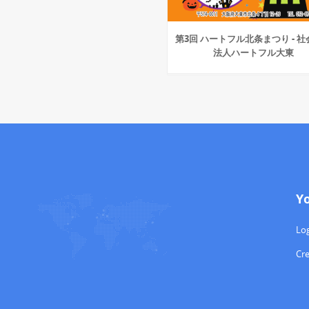
第3回 ハートフル北条まつり - 
法人ハートフル大東
Y
Log
Cr