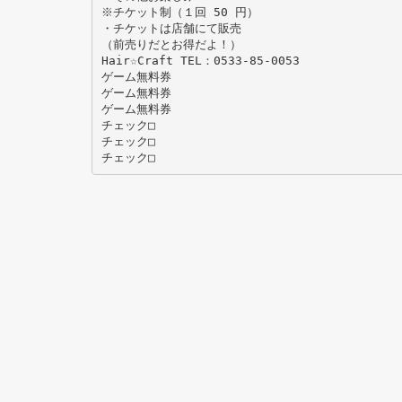
※チケット制（１回 50 円）
・チケットは店舗にて販売
（前売りだとお得だよ！）
Hair☆Craft TEL：0533-85-0053
ゲーム無料券
ゲーム無料券
ゲーム無料券
チェック□
チェック□