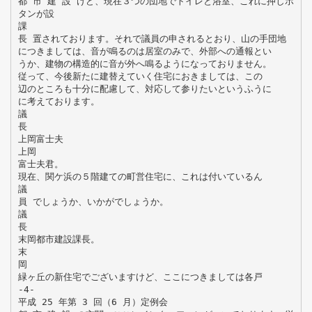
都 市 建 設 けど、現在３つの団地でトイレと浴室、これに押しボ
タンが設
課
長 置されております。それで議員の申されるとおり、山の手団地
につきましては、音が鳴るのは居室のみで、外部への通報とい
うか、建物の構造的に音が外へ鳴るようになっておりません。
従って、今後新たに建替えていく住宅におきましては、この
辺のところも十分に配慮して、対応して参りたいというふうに
に考えております。
議
長
上岡富士夫
上岡
富士夫君。
現在、関ケ浜の５階建ての町営住宅に、これは付いているん
議
員 でしょうか、いかがでしょうか。
議
長
末岡都市建設課長。
末
岡
緑ヶ丘の新住宅でございますけど、ここにつきましては各戸
-4-
平成 25 年第 3 回（6 月）定例会