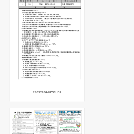
280928DAIHYOU02