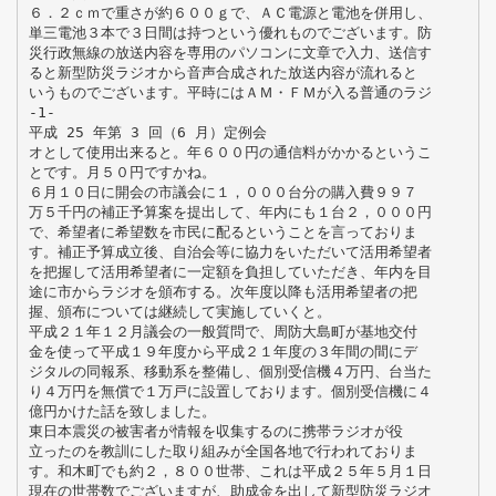
６．２ｃｍで重さが約６００ｇで、ＡＣ電源と電池を併用し、
単三電池３本で３日間は持つという優れものでございます。防
災行政無線の放送内容を専用のパソコンに文章で入力、送信す
ると新型防災ラジオから音声合成された放送内容が流れると
いうものでございます。平時にはＡＭ・ＦＭが入る普通のラジ
-1-
平成 25 年第 3 回（6 月）定例会
オとして使用出来ると。年６００円の通信料がかかるというこ
とです。月５０円ですかね。
６月１０日に開会の市議会に１，０００台分の購入費９９７
万５千円の補正予算案を提出して、年内にも１台２，０００円
で、希望者に希望数を市民に配るということを言っておりま
す。補正予算成立後、自治会等に協力をいただいて活用希望者
を把握して活用希望者に一定額を負担していただき、年内を目
途に市からラジオを頒布する。次年度以降も活用希望者の把
握、頒布については継続して実施していくと。
平成２１年１２月議会の一般質問で、周防大島町が基地交付
金を使って平成１９年度から平成２１年度の３年間の間にデ
ジタルの同報系、移動系を整備し、個別受信機４万円、台当た
り４万円を無償で１万戸に設置しております。個別受信機に４
億円かけた話を致しました。
東日本震災の被害者が情報を収集するのに携帯ラジオが役
立ったのを教訓にした取り組みが全国各地で行われておりま
す。和木町でも約２，８００世帯、これは平成２５年５月１日
現在の世帯数でございますが、助成金を出して新型防災ラジオ