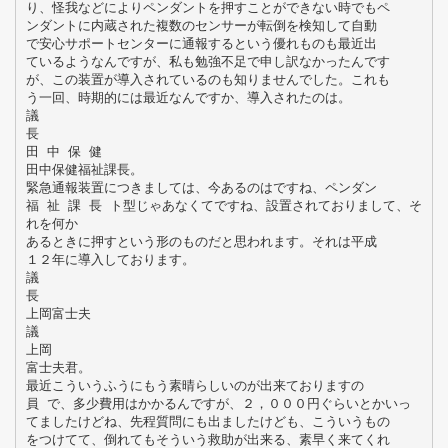
り、怪我などによりペンダントを押すことができない時でもペ
ンダントに内蔵された複数のセンサーが転倒を検知して自動
で安心サポートセンターに通報するという優れものも最近出
ているようなんですが、私も勉強不足で申し訳なかったんです
が、この装置が導入されているのも知りませんでした。これも
う一回、時期的には最近なんですか、導入されたのは。
議
長
田 中 保 健
田中保健福祉課長。
緊急通報装置につきましては、今あるのはですね、ペンダン
福 祉 課 長 ト型じゃあなくてですね、設置されておりまして、そ
れを何か
あるときに押すという形のものだと思われます。それは平成
１２年に導入しております。
議
長
上岡富士夫
議
上岡
富士夫君。
最近こういうふうにもう素晴らしいのが出来ておりますの
員 で、多少費用はかかるんですが、２，０００円ぐらいとかいっ
てましたけどね、先程質問にも出ましたけども、こういうもの
をつけてて、倒れてもそういう救助が出来る、素早く来てくれ