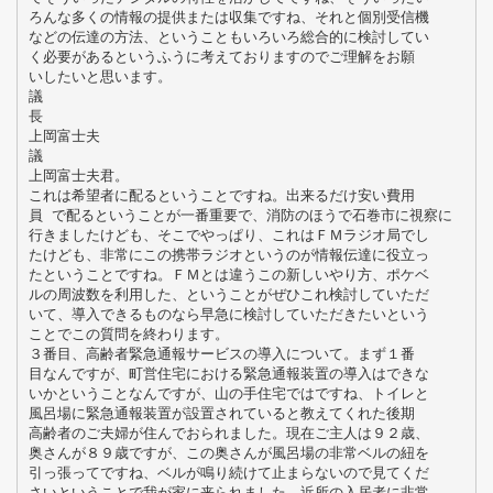
ろんな多くの情報の提供または収集ですね、それと個別受信機
などの伝達の方法、ということもいろいろ総合的に検討してい
く必要があるというふうに考えておりますのでご理解をお願
いしたいと思います。
議
長
上岡富士夫
議
上岡富士夫君。
これは希望者に配るということですね。出来るだけ安い費用
員 で配るということが一番重要で、消防のほうで石巻市に視察に
行きましたけども、そこでやっぱり、これはＦＭラジオ局でし
たけども、非常にこの携帯ラジオというのが情報伝達に役立っ
たということですね。ＦＭとは違うこの新しいやり方、ポケベ
ルの周波数を利用した、ということがぜひこれ検討していただ
いて、導入できるものなら早急に検討していただきたいという
ことでこの質問を終わります。
３番目、高齢者緊急通報サービスの導入について。まず１番
目なんですが、町営住宅における緊急通報装置の導入はできな
いかということなんですが、山の手住宅ではですね、トイレと
風呂場に緊急通報装置が設置されていると教えてくれた後期
高齢者のご夫婦が住んでおられました。現在ご主人は９２歳、
奥さんが８９歳ですが、この奥さんが風呂場の非常ベルの紐を
引っ張ってですね、ベルが鳴り続けて止まらないので見てくだ
さいということで我が家に来られました。近所の入居者に非常