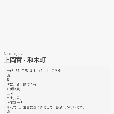
No category
上岡富 - 和木町
平成 25 年第 3 回（6 月）定例会
議
長
次に、質問順位４番
６番議員
上岡
富士夫君。
上岡富士夫
それでは、通告に基づきまして一般質問を行います。
議