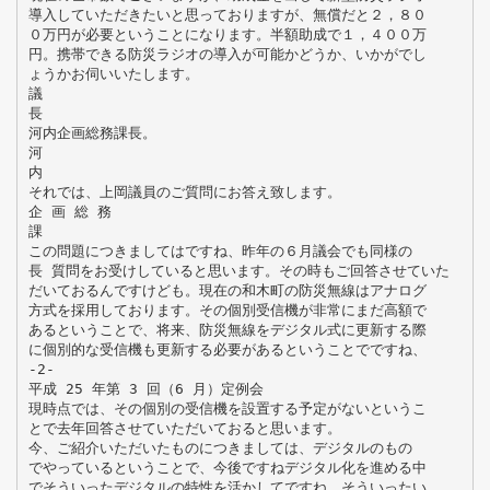
導入していただきたいと思っておりますが、無償だと２，８０
０万円が必要ということになります。半額助成で１，４００万
円。携帯できる防災ラジオの導入が可能かどうか、いかがでし
ょうかお伺いいたします。
議
長
河内企画総務課長。
河
内
それでは、上岡議員のご質問にお答え致します。
企 画 総 務
課
この問題につきましてはですね、昨年の６月議会でも同様の
長 質問をお受けしていると思います。その時もご回答させていた
だいておるんですけども。現在の和木町の防災無線はアナログ
方式を採用しております。その個別受信機が非常にまだ高額で
あるということで、将来、防災無線をデジタル式に更新する際
に個別的な受信機も更新する必要があるということでですね、
-2-
平成 25 年第 3 回（6 月）定例会
現時点では、その個別の受信機を設置する予定がないというこ
とで去年回答させていただいておると思います。
今、ご紹介いただいたものにつきましては、デジタルのもの
でやっているということで、今後ですねデジタル化を進める中
でそういったデジタルの特性を活かしてですね、そういったい