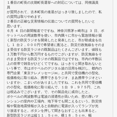
１番目の町長の次期町長選挙への対応については、同僚議員
員
が質問されて、古木町長の進退がはっきり致しましたので、私
の質問は取りやめます。
２番目の正確な災害情報の伝達についての質問をしたいと
思います。
６月 4 日の新聞報道でですね、神奈川県茅ヶ崎市は 3 日、ポ
ケットベルの周波数帯を使い、市内隅々に市から緊急情報が届
く新型の防災ラジオを開発したと発表したと。市が助成金を出
し 1 台２，０００円で希望者に配ると。防災行政無線をそのま
ま受信する防災ラジオの既製品はたくさんございます。値段も
１万数千円から数万円するものでございますが、防災無線をそ
のまま受信する防災ラジオの既製品ではですね、市内の半数以
上の世帯で雑音がひどくてですね、はっきりと聞き取れないと
いう事で、市はポケベルのデジタル波の活用を検討し、都内の
専門企業「東京テレメッセージ㈱」と共同で受信機の小型化、
低価格化に取り組み、携帯できるラジオ、まあ携帯ラジオとい
いますか、こまいのがありましたですね、これを共同で受信機
の小型化、低価格化に取り組んで、１台 ９，９７５円、これ
は税込みでございます。で、その製品化に成功したと。
ポケベルの周波数帯は電波の浸透性が高いため、壁の厚いマ
ンションの室内や工場内、地下等でも聞こえるという。防災情
報や緊急地震情報が入ると自動的に電源が入ってランプが光
り放送すると。ボタンを押して聞きなおすことも出来ると。
新型防災ラジオは縦１１．５ｃｍ、横１８．５ｃｍ、幅