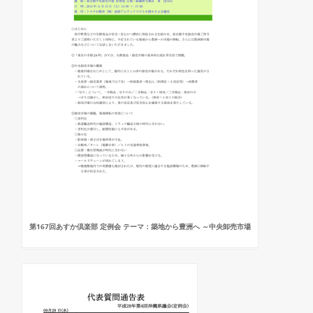
第167回あすか倶楽部 定例会 テーマ：築地から豊洲へ ～中央卸売市場