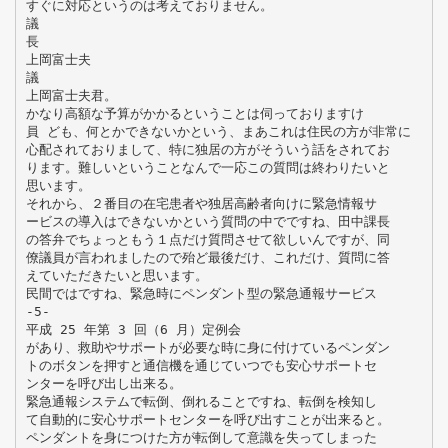
すぐに対応というのは考えておりません。
議
長
上岡富士夫
議
上岡富士夫君。
かなり高額な予算がかかるということは伺っておりますけ
員 ども、何とかできないかという、まあこれは住民の方が非常に
心配されておりまして、特に独居の方がそういう話をされてお
ります。難しいということなんで一応この質問は終わりたいと
思います。
それから、２番目の在宅患者や独居高齢者向けに緊急情報サ
ービスの導入はできないかという質問の中でですね、田中課長
の答弁でちょっともう１点だけ質問させて欲しいんですが、同
僚議員が言われましたので殆ど最後だけ、これだけ、質問に答
えていただきたいと思います。
民間ではですね、緊急時にペンダント型の緊急通報サービス
-5-
平成 25 年第 3 回（6 月）定例会
があり、救助やサポートが必要な時に身に付けているペンダン
トのボタンを押すと通信機を通じていつでも安心サポートセ
ンターを呼び出し出来る。
緊急通報システムで転倒、倒れることですね、転倒を検知し
て自動的に安心サポートセンターを呼び出すことが出来ると。
ペンダントを身につけた方が転倒して意識を失ってしまった