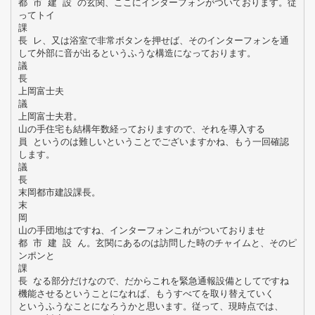
都 市 建 設 の玄関、ここにインターフォンがついております。従
ってトイ
課
長 レ、又は浴室で非常ボタンを押せば、そのインターフォンを通
して外部に音が出るというふうな構造になっております。
議
長
上岡富士夫
議
上岡富士夫君。
山の手住宅も結構年数経っておりますので、それを導入する
員 というのは難しいということでございますかね、もう一回確認
します。
議
長
末岡都市建設課長。
末
岡
山の手団地はですね、インターフォンこれがついておりませ
都 市 建 設 ん。玄関にあるのは訪問した時のチャイムと、そのピ
ンポンと
課
長 なる部分だけなので、だからこれを緊急通報設備としてですね
機能させるということになれば、もうすべてを取り替えていく
というふうなことになろうかと思います。従って、現時点では、