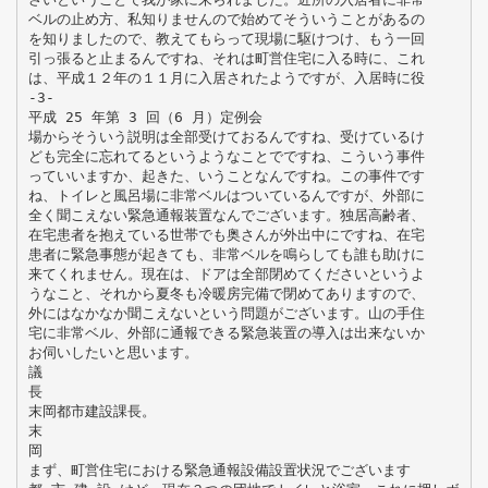
ベルの止め方、私知りませんので始めてそういうことがあるの
を知りましたので、教えてもらって現場に駆けつけ、もう一回
引っ張ると止まるんですね、それは町営住宅に入る時に、これ
は、平成１２年の１１月に入居されたようですが、入居時に役
-3-
平成 25 年第 3 回（6 月）定例会
場からそういう説明は全部受けておるんですね、受けているけ
ども完全に忘れてるというようなことでですね、こういう事件
っていいますか、起きた、いうことなんですね。この事件です
ね、トイレと風呂場に非常ベルはついているんですが、外部に
全く聞こえない緊急通報装置なんでございます。独居高齢者、
在宅患者を抱えている世帯でも奥さんが外出中にですね、在宅
患者に緊急事態が起きても、非常ベルを鳴らしても誰も助けに
来てくれません。現在は、ドアは全部閉めてくださいというよ
うなこと、それから夏冬も冷暖房完備で閉めてありますので、
外にはなかなか聞こえないという問題がございます。山の手住
宅に非常ベル、外部に通報できる緊急装置の導入は出来ないか
お伺いしたいと思います。
議
長
末岡都市建設課長。
末
岡
まず、町営住宅における緊急通報設備設置状況でございます