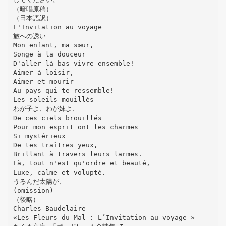
（暗唱原稿）
（日本語訳）
L'Invitation au voyage
旅への誘い
Mon enfant, ma sœur,
Songe à la douceur
D'aller là-bas vivre ensemble!
Aimer à loisir,
Aimer et mourir
Au pays qui te ressemble!
Les soleils mouillés
わが子よ、わが妹よ、
De ces ciels brouillés
Pour mon esprit ont les charmes
Si mystérieux
De tes traîtres yeux,
Brillant à travers leurs larmes.
Là, tout n'est qu'ordre et beauté,
Luxe, calme et volupté.
うるんだ太陽が、
(omission)
（後略）
Charles Baudelaire
«Les Fleurs du Mal : L’Invitation au voyage »