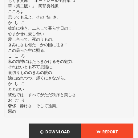
ちくま文庫 「ボードレール全詩集 I
華（第二版）」 阿部良雄訳
こころよ
思っても見よ、その 快 さ、
か し こ
彼処に往き、二人して暮らす日の！
心まかせに愛し合い、
愛し合って、死のうもの、
きみにさも似た、かの国に往き！
この曇った空に照る、
こ こ ろ
私の精神にはたらきかけるその魅力、
それはいとも不可思議に、
裏切りもののきみの眼の、
涙にぬれつつ、輝くにさながら。
か し こ
ととのい
彼処では、すべてがただ秩序と美しさ、
お ご り
奢侈、静けさ、そして逸楽。
DOWNLOAD
REPORT