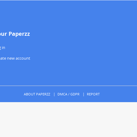
our Paperzz
 in
eate new account
ABOUT PAPERZZ
DMCA / GDPR
REPORT