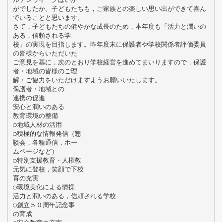
がでしたか。子どもたちも，ご家族との楽しい思い出ができて喜ん
でいることと思います。
さて，子どもたちの健やかな成長のため，本年度も「活力と潤いの
ある，信頼される学
校」の実現を目指します。昨年度末に保護者や学校関係者評価委員
の皆様からいただいた
ご意見を基に，次のとおり学校経営を進めてまいりますので，保護
者・地域の皆様のご理
解・ご協力をいただけますようお願いいたします。
保護者・地域との
連携の促進
安心と潤いのある
教育環境の整備
○地域人材の活用
○積極的な情報発信（懇
談会，各種通信，ホー
ムページなど）
○特別支援教育・人権教
元気に登校，笑顔で下校
育の充実
○環境美化による情操
活力と潤いのある，信頼される学校
○創立５０周年記念事
の育成