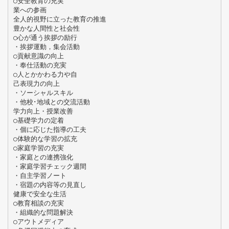
○安全教育の充実
業への参画
全人的視野に立った教育の推進
豊かな人間性と社会性
○心が通う挨拶の励行
・挨拶運動，集会活動
○貢献意識の向上
・奉仕活動の充実
○人とかかわる力や自
己表現力の向上
・ソーシャルスキル
・他校･地域との交流活動
学力向上・授業改善
○基礎学力の定着
・個に応じた指導の工夫
○体験的な学習の拡充
○家庭学習の充実
・家庭との連携強化
・家庭学習チェック週間
・自主学習ノート
・宿題の内容等の見直し
健康で安全な生活
○教育相談の充実
・組織的な問題解決
○アウトメディア