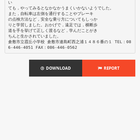
い
ても，やってみるとなかなかうまくいかないようでした。
また，自転車は左側を通行することやブレーキ
の点検方法など，安全な乗り方についてもしっか
りと学習しました。おかげで，遠足では，横断歩
道を手を挙げて正しく渡るなど，学んだことがき
ちんと生かされていました。
倉敷市立霞丘小学校 倉敷市連島町西之浦１４８６番の１ TEL：08
DOWNLOAD
REPORT