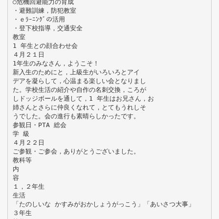
○危機回避能力の育成
・避難訓練，防犯教室
・ｅﾗｰﾆﾝｸﾞの活用
・登下校指導，交通安全
教室
1 年生との顔合わせ会
４月２１日
1年生のみなさん，ようこそ！
新入生のためにと，上級生がいろいろとアイ
デアを凝らして，心温まる楽しい会となりまし
た。学校生活の紹介や自作の名刺交換，ころが
しドッジボールを通して，1 年生はお兄さん，お
姉さんとさらに仲良くなれて，とてもうれしそ
うでした。会の進行も素晴らしかったです。
参観日・PTA 総会
学 級
４月２２日
ご参観・ご参会，ありがとうございました。
教科等
内
容
１，２年生
生活
「たのしいな かすみがおかしょうがっこう」「あいさつ大事」
３年生