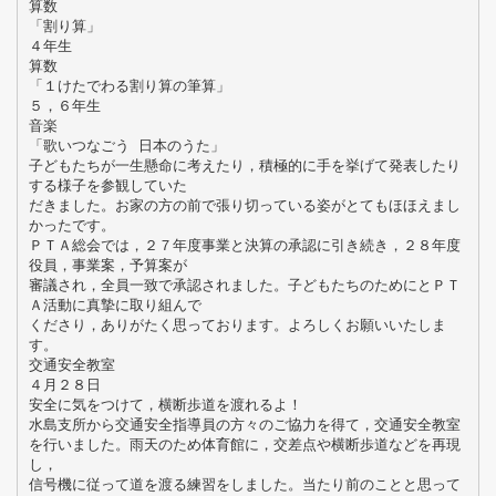
算数
「割り算」
４年生
算数
「１けたでわる割り算の筆算」
５，６年生
音楽
「歌いつなごう 日本のうた」
子どもたちが一生懸命に考えたり，積極的に手を挙げて発表したり
する様子を参観していた
だきました。お家の方の前で張り切っている姿がとてもほほえまし
かったです。
ＰＴＡ総会では，２７年度事業と決算の承認に引き続き，２８年度
役員，事業案，予算案が
審議され，全員一致で承認されました。子どもたちのためにとＰＴ
Ａ活動に真摯に取り組んで
くださり，ありがたく思っております。よろしくお願いいたしま
す。
交通安全教室
４月２８日
安全に気をつけて，横断歩道を渡れるよ！
水島支所から交通安全指導員の方々のご協力を得て，交通安全教室
を行いました。雨天のため体育館に，交差点や横断歩道などを再現
し，
信号機に従って道を渡る練習をしました。当たり前のことと思って