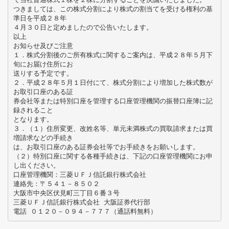
つきましては、この株式分割により株式の割当てを受ける権利の基
準日を平成２８年
４月３０日と定めましたので公告いたします。
以上
お知らせ及びご注意
１．株式分割後のご所有株式に関するご案内は、平成２８年５月下
旬にお届け住所にお
送りする予定です。
２．平成２８年５月１日付にて、株式分割により増加した株式数が
お取引口座のある証
券会社等または特別口座を管理する口座管理機関の振替口座簿に記
録されること
となります。
３．（１）住所変更、改姓名等、単元未満株式の買取請求または買
増請求などの手続き
は、お取引口座のある証券会社等でお手続きをお願いします。
（２）特別口座に関する各種手続きは、下記の口座管理機関にお申
し出ください。
口座管理機関：三菱ＵＦＪ信託銀行株式会社
連絡先：〒５４１－８５０２
大阪市中央区伏見町三丁目６番３号
三菱ＵＦＪ信託銀行株式会社 大阪証券代行部