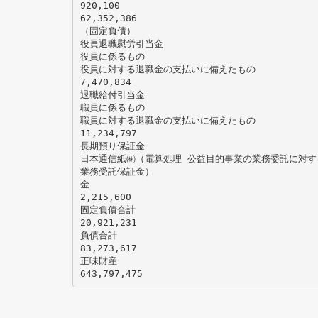
920,100
62,352,386
（固定負債）
役員退職慰労引当金
役員に係るもの
役員に対する退職金の支払いに備えたもの
7,470,834
退職給付引当金
職員に係るもの
職員に対する退職金の支払いに備えたもの
11,234,797
長期預り保証金
日本通信紙㈱（電算処理 公益目的事業の業務委託に対す
業務受託保証金）
金
2,215,600
固定負債合計
20,921,231
負債合計
83,273,617
正味財産