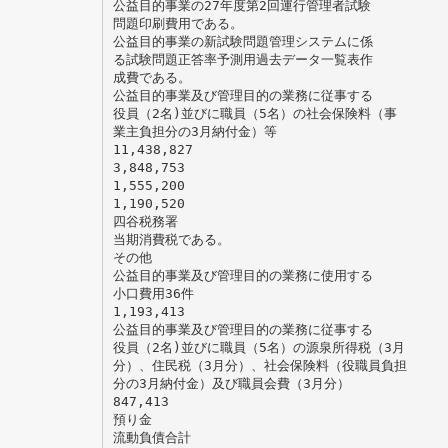
公益目的事業の27年度第2回運行管理者試験
問題印刷費用である。
公益目的事業の新試験問題管理システムに係
る試験問題正答率予測用過去データ一覧表作
成費である。
公益目的事業及び管理目的の業務に従事する
役員（2名)並びに職員（5名）の社会保険料（事
業主負担分の3月納付金）等
11,438,827
3,848,753
1,555,200
1,190,520
四谷税務署
当期消費税である。
その他
公益目的事業及び管理目的の業務に使用する
小口費用36件
1,193,413
公益目的事業及び管理目的の業務に従事する
役員（2名)並びに職員（5名）の源泉所得税（3月
分）、住民税（3月分）、社会保険料（役職員負担
分の3月納付金）及び職員会費（3月分）
847,413
預り金
流動負債合計