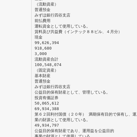
（流動資産）
普通預金
みずほ銀行四谷支店
前払費用
運転資金として使用している。
賃料及び共益費（インテック８８ビル、４月分）
現金
99,626,394
918,680
3,000
流動資産合計
100,548,074
（固定資産）
基本財産
普通預金
みずほ銀行四谷支店
公益目的保有財産として、管理している。
投資有価証券
50,065,612
69,934,388
第６２回利付国債（２０年） 満期保有目的で保有し、運
業の財源として使用している。
49,934,797
公益目的保有財産であり、運用益を公益目的
事業の財源として使用している。