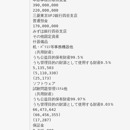
390,000,000
220,000,000
三菱東京UFJ銀行四谷支店
普通預金
170,000,000
みずほ銀行四谷支店
その他固定資産
什器備品
机・ﾊﾟｿｺﾝ等事務機器他
（共用財産）
うち公益目的保有財産99.5％
うち管理目的の財源として使用する財産0.5％
5,135,503
(5,110,330)
(25,173)
ソフトウェア
試験問題管理ｼｽﾃﾑ他
（共用財産）
うち公益目的保有財産99.97％
うち管理目的の財源として使用する財産0.03％
66,473,642
(66,456,355)
(17,287)
保証金