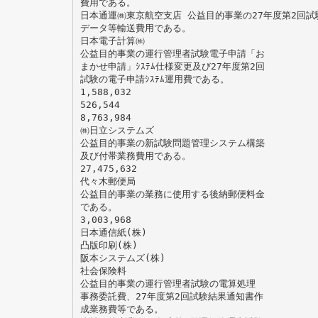
費用である。
日本通運㈱東京航空支店 公益目的事業の27年度第2回試
データ等輸送費用である。
日本電子計算㈱
公益目的事業の運行管理者試験電子申請「お
まかせ申請」ｼｽﾃﾑ仕様変更及び27年度第2回
試験の電子申請ｼｽﾃﾑ運用費である。
1,588,032
526,544
8,763,984
㈱日立システムズ
公益目的事業の新試験問題管理システム構築
及び付帯業務費用である。
27,475,632
代々木郵便局
公益目的事業の業務に使用する後納郵便料金
である。
3,003,968
日本通信紙(株)
凸版印刷(株)
阪本システムズ(株)
社会保険料
公益目的事業の運行管理者試験の電算処理
事務委託費、27年度第2回試験結果通知書作
成業務費等である。