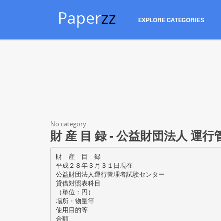
Paper
zz
EXPLORE CATEGORIES
No category
財 産 目 録 - 公益財団法人 
財 産 目 録
平成２８年３月３１日現在
公益財団法人運行管理者試験センター
貸借対照表科目
（単位：円）
場所・物量等
使用目的等
金額