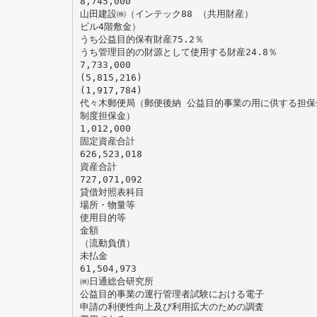
8,745,000
山田建設㈱（インテック88 （共用財産）
ビル4階敷金）
うち公益目的保有財産75.2％
うち管理目的の財源として使用する財産24.8％
7,733,000
(5,815,216)
(1,917,784)
代々木郵便局（郵便後納 公益目的事業の用に供する担保
制度担保金）
1,012,000
固定資産合計
626,523,018
資産合計
727,071,092
貸借対照表科目
場所・物量等
使用目的等
金額
（流動負債）
未払金
61,504,973
㈱日通総合研究所
公益目的事業の運行管理者試験における電子
申請の利便性向上及び利用拡大のための調査