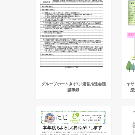
グループホームきずなⅡ運営推進会議
ヤサ
議事録
療