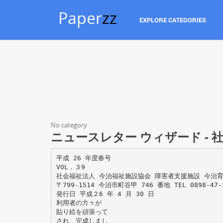
Paper
zz
EXPLORE CATEGORIES
No category
ニュースレター ウィザード - 
平成 26 年度春号
VOL．３9
社会福祉法人 今治福祉施設協会 障害者支援施設 今治
〒799-1514 今治市町谷甲 746 番地 TEL 0898-47-37
発行日 平成２6 年 4 月 30 日
利用者の方々が
貼り絵を頑張って
され、完成しまし