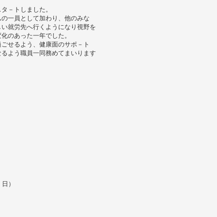
スタ－トしました。
ムの一員として加わり、他のみな
しい就労先へ行くようになり視野を
変化のあった一年でした。
過ごせるよう、健康面のサポ－ト
なるよう職員一同務めてまいります
 日）