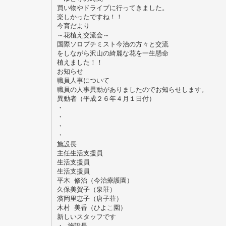
買い物やドライブに行ってきました。
楽しかったですね！！
今育だより
～花植え交流会～
国際ソロプチミスト今治の方々と交流
をしながら沢山の綺麗な花を一生懸命
植えました！！
お知らせ
職員人事について
職員の人事異動がありましたのでお知らせします。
異動者（平成２６年４月１日付）
・
・
・
・
施設長
主任生活支援員
生活支援員
生活支援員
平木 修治（今治療護園）
久保美賀子（泉荘）
濱岡里恵子（唐子荘）
木村 美香（ひよこ園）
新しいスタッフです
・ 施設長