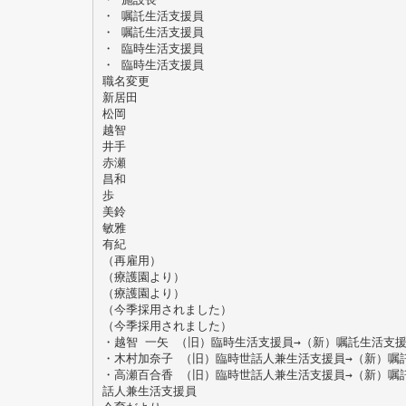
・ 嘱託生活支援員
・ 嘱託生活支援員
・ 臨時生活支援員
・ 臨時生活支援員
職名変更
新居田
松岡
越智
井手
赤瀬
昌和
歩
美鈴
敏雅
有紀
（再雇用）
（療護園より）
（療護園より）
（今季採用されました）
（今季採用されました）
・越智 一矢 （旧）臨時生活支援員→（新）嘱託生活支
・木村加奈子 （旧）臨時世話人兼生活支援員→（新）嘱
・高瀬百合香 （旧）臨時世話人兼生活支援員→（新）嘱
話人兼生活支援員