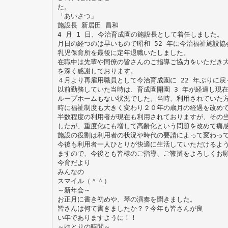
た。
「あいさつ」
施設長 新居田 昌和
4 月 1 日、今治育成園の施設長として着任しました。
月日の経つのは早いもので昭和 52 年に今治福祉施設協
乳児保育所を最後に定年退職いたしました。
在職中は先輩や同僚の皆さんのご指導ご協力をいただき
を深く感謝しております。
４月より再雇用職員として今治育成園に 22 年ぶりに
以前勤務していた当時は、育成園開園 3 年が経過し現
ループホームもない状況でした。当時、利用されていた
時に福祉制度も大きく変わり２０年の歳月の経過を改め
半数程度の利用者が現在も利用されておりますが、その
したが、重度化にも増して高齢化という問題を改めて痛
施設の役割は利用者の状況や時代の要請によって変わっ
今後も利用者一人ひとりが快適に生活していただけるよ
ますので、今後とも皆様のご指導、ご鞭撻をよろしくお
今育だより
みんなの
スマイル（＾＾）
～新年会～
お正月に書き初めや、琴の演奏を聞きました。
皆さんは何て書きましたか？？今年も皆さんが良
い年でありますように！！
～ゆとりの時間～