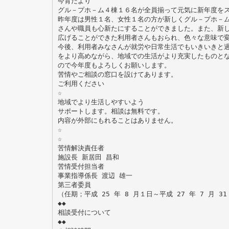
今育だより
グル－プホ－ム４棟１６名が全員揃って元気に新年度を
昨年度は男性１名、女性１名の方が新しくグル－プホ－
さんや職員も心新たにすることができました。また、新
広げることができた利用者さんもおられ、色々な意味で
今後、利用者みなさんが就労や日常生活でもいきいきと
をより高めながら、地域での生活がより充実したものと
ので今年度もよろしくお願いします。
苦情やご相談の窓口を設けてあります。
ご利用ください
☆
地域でより生活しやすいよう
サポートします。相談は無料です。
内容が外部にもれることはありません。
☆
☆
苦情解決責任者
施設長 新居田 昌和
苦情受付担当者
事業指導係長 渡辺 雄一
第三者委員
（任期；平成 25 年 8 月１日～平成 27 年 7 月 31
◆◆
相談受付について
◆◆