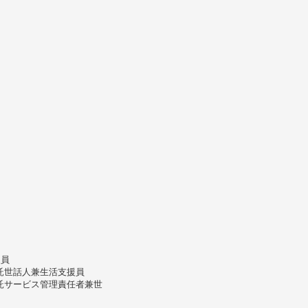
援員
託世話人兼生活支援員
託サービス管理責任者兼世