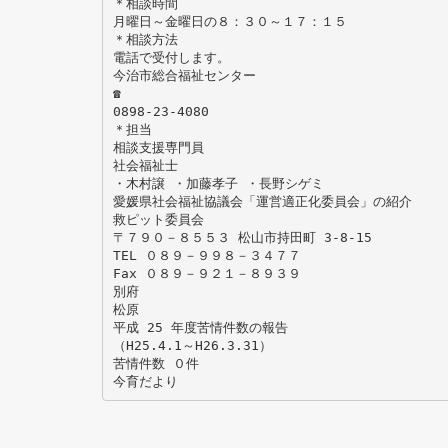
＊相談時間
月曜日～金曜日の８：３０～１７：１５
＊相談方法
電話で受付します。
今治市総合福祉センター
☎
0898-23-4080
＊担当
相談支援専門員
社会福祉士
・木村譲 ・加藤孝子 ・長野シゲミ
愛媛県社会福祉協議会「運営適正化委員会」の紹介
救ピット委員会
〒７９０－８５５３ 松山市持田町 3-8-15
TEL ０８９－９９８－３４７７
Fax ０８９－９２１－８９３９
別府
松原
平成 25 年度苦情件数の報告
（H25.4.1～H26.3.31）
苦情件数 ０件