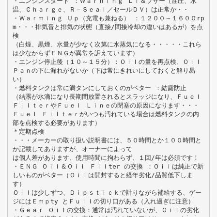
・エンジンスタート ：Ｗａｒｎｉｎｇ ＬＴ＆ブザー（油圧、水
温、Ｃｈａｒｇｅ、Ｒ－Ｓｅａｌ／セールＤＶ）は正常か・・
・Ｗａｒｍｉｎｇ Ｕｐ（充電も兼ねる） ：１２００～１６００rp
m・・・排気音と排気の状態（直接/間接冷却の違いはあるが）を点
検
（白煙、黒煙、水量が少なく次第に水蒸気になる・・・・・これら
は少なからずＥＮＧが異常を訴えています）
・エンジン停止後（１０～１５分）：Ｏｉｌの量を再点検、Ｏｉｌ
Ｐａｎの下に漏れがないか（下は常にきれいにしておくと解り易
い）
・燃料タンクは常に満タンにしておくのがベター ：結露防止
（結露が水滴になり長期間放置されるとスラッジになり、Ｆｕｅｌ
ＦｉｌｔｅｒやＦｕｅｌ Ｌｉｎｅの閉塞の原因になります・・・
Ｆｕｅｌ Ｆｉｌｔｅｒがいつも汚れている場合は燃料タンクの内
部を点検する必要があります）
＊定期点検
・・・メーカーの取り扱い説明書には、５０時間とか１００時間と
か記載してありますが、オーナーによって
は個人差があります、使用時間に拘わらず、１回/年は必須です！
・ＥＮＧ Ｏｉｌ＆Ｏｉｌ Ｆｉｌter の交換 ：Ｏｉｌは純正で新
しいものがベター（Ｏｉｌは開封すると経年劣化/品質低下しま
す）
Ｏｉｌは少しずつ、Ｄｉｐｓｔｉｃｋで計りながら補給する、ゲー
ジにはＥｍｐty とＦｕｌｌの切り口がある（入れ過ぎに注意）
・Ｇｅａｒ Ｏｉｌの交換：通常は汚れていないが、Ｏｉｌの劣化