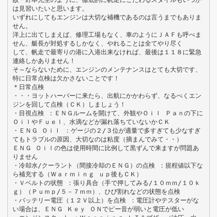
は見習いたいと思います。
いずれにしてもエンジンは大切な補機であるのは言うまでもありま
せん。
洋上に出てしまえば、修理工場もなく、車のようにＪＡＦも呼べま
せん、艇長が対処するしかなく、やれることは全てやり尽く
して、帆走で最寄りの港に入港出来なければ、最後は１１８に緊急
連絡しかありません！
そ～ならないために、エンジンのメンテナンスはとても大切です、
特に日常点検は欠かさないことです！
＊日常点検
・・・ヨットハーバーに来たら、出航にかかわらず、なるべくエン
ジンを回して点検（ＣＫ）しましょう！
・目視点検 ：ＥＮＧルームを開けて、外観やＯｉｌ Ｐａｎの下に
ＯｉｌやＦｕｅｌ、水滴などが漏れ落ちていないかＣＫ
・ＥＮＧ Ｏｉｌ ：ゲージの２/３位が適量で多すぎても少なすぎ
てもトラブルの原因、大切なのは粘度（摘まんでみて・・）
ＥＮＧ Ｏｉｌの色は使用時間に比例して黒ずんで来ますが問題あ
りません
・冷却水/クーラント（間接冷却のＥＮＧ）の点検 ：規程値以下な
ら補充する（Ｗａｒｍｉｎｇ ｕｐ後もＣＫ）
・Ｖベルトの状態 ：張り具合（手で押してみる/１０ｍｍ/１０ｋ
ｇ）（Ｐｕｍｐ/５－７ｍｍ）、ひび割れなどの状態を点検
・バッテリー電圧（１２Ｖ以上）を点検 ：電圧計やテスターがな
い場合は、ＥＮＧ Ｋｅｙ ＯＮでピー音が弱いと電圧が低い