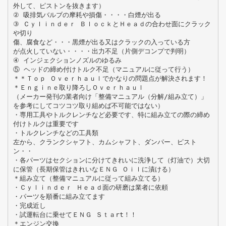
外して、ピストンを抜きます）
② 吸排気バルブの摩耗や損傷・・・・白煙が出る
③ Ｃｙｌｉｎｄｅｒ ＢｌｏｃｋとＨｅａｄの合わせ面にクラック
や切り
傷、腐食など・・・黒煙が出る又はクラックの入っている方
が点火していない・・・・出力不足（片側デコンプで判明）
④ インジェクションノズルのゆるみ
⑤ ヘッドの締め付けトルク不足（マニュアルに従って行う）
＊＊Ｔｏｐ Ｏｖｅｒｈａｕｌでかなりの問題点が解決されます！
＊Ｅｎｇｉｎｅ取り降ろしＯｖｅｒｈａｕｌ
（メーカー発刊の業者向け「整備マニュアル（分解/組み立て）」
を参考にしてコツコツ取り組めば不可能ではない）
・専用工具やトルクレンチなど必要です、特に組み立ての際の締め
付けトルクは重要です
・トルクレンチなどの工具類
左から、クランクシャフト、カムシャフト、ダンパー、ピスト
ン・・
・各パーツはセクションに分けてきれいに洗浄して（灯油で）大切
に保管（長期保管はきれいなＥＮＧ Ｏｉｌに漬ける）
＊組み立て（整備マニュアルに従って組み立てる）
・Ｃｙｌｉｎｄｅｒ Ｈｅａｄ面の研磨は業者に依頼
・パーツを順番に組み立てます
・完成近し
・試運転台に乗せてＥＮＧ Ｓｔａrt！！
＊エンジン交換