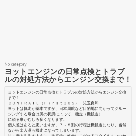
No category
ヨットエンジンの日常点検とトラブ
ルの対処方法からエンジン交換まで！
ヨットエンジンの日常点検とトラブルの対処方法からエンジン交換
まで！
ＣＯＮＴＲＡＩＬ（Ｆｉｒｓｔ３０５）・児玉良和
ヨットは帆走が基本ですが、日本周航など目的地に向かってクルー
ジングする場合は風の状態によって、機走（機帆走）
に頼る事がむしろ多くなります。
個人差はあると思いますが、７～８割の行程は機帆走になり、当然
ながら出入港も機走になってしまいます。
故・野本先生のように、徹底的に帆走にこだわるスタイルもいつか