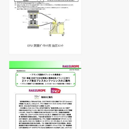
EFU 閉塞ﾀﾞｲｾｯﾄ用 油圧ﾕﾆｯﾄ