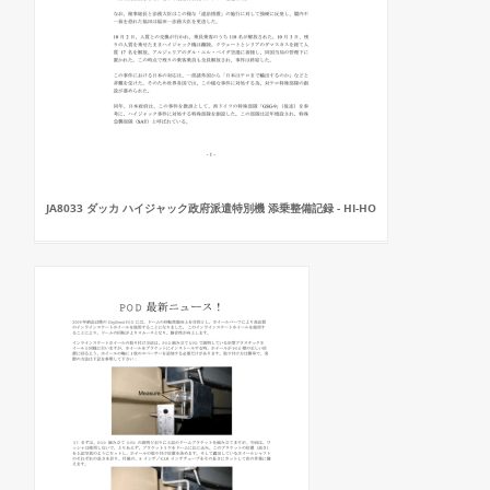
JA8033 ダッカ ハイジャック政府派遣特別機 添乗整備記録 - HI-HO