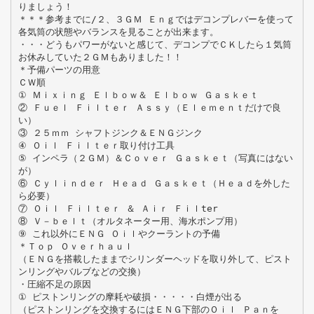
りましょう！
＊＊＊参考までに/２、３ＧＭ Ｅｎｇではデコンプレバーを使って
各気筒の状態やバランスを見ることが出来ます。
・・・どうもパワーがないと感じて、デコンプでＣＫしたら１気筒
お休みしていた２ＧＭもありました！！
＊予備パーツの用意
ＣＷ順
① Ｍｉｘｉｎｇ Ｅｌｂｏｗ＆ Ｅｌｂｏｗ Ｇａｓｋｅｔ
② Ｆｕｅｌ Ｆｉｌｔｅｒ Ａｓｓｙ（Ｅｌｅｍｅｎｔだけで良
い）
③ ２５ｍｍ シャフトジンク＆ＥＮＧジンク
④ Ｏｉｌ Ｆｉｌｔｅｒ取り付け工具
⑤ インペラ（２ＧＭ）＆Ｃｏｖｅｒ Ｇａｓｋｅｔ（写真にはない
が）
⑥ Ｃｙｌｉｎｄｅｒ Ｈｅａｄ Ｇａｓｋｅｔ（Ｈｅａｄを外した
ら必要）
⑦ Ｏｉｌ Ｆｉｌｔｅｒ ＆ Ａｉｒ Ｆｉｌter
⑧ Ｖ－ｂｅｌｔ（オルタネーター用、海水ポンプ用）
⑨ これ以外にＥＮＧ Ｏｉｌやクーラントの予備
＊Ｔｏｐ Ｏｖｅｒｈａｕｌ
（ＥＮＧを搭載したままでシリンダーヘッドを取り外して、ピスト
ンリングやバルブなどの交換）
・圧縮不足の原因
① ピストンリングの摩耗や破損・・・・・白煙が出る
（ピストンリングを交換するにはＥＮＧ下部のＯｉｌ Ｐａｎを