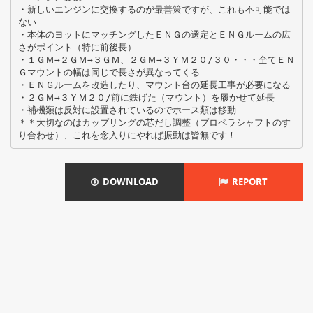
・新しいエンジンに交換するのが最善策ですが、これも不可能では
ない
・本体のヨットにマッチングしたＥＮＧの選定とＥＮＧルームの広
さがポイント（特に前後長）
・１ＧＭ→２ＧＭ→３ＧＭ、２ＧＭ→３ＹＭ２０/３０・・・全てＥＮ
Ｇマウントの幅は同じで長さが異なってくる
・ＥＮＧルームを改造したり、マウント台の延長工事が必要になる
・２ＧＭ→３ＹＭ２０/前に鉄げた（マウント）を履かせて延長
・補機類は反対に設置されているのでホース類は移動
＊＊大切なのはカップリングの芯だし調整（プロペラシャフトのす
DOWNLOAD
REPORT