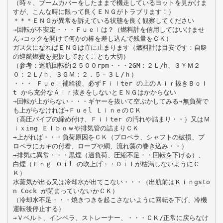
（時々、ブームカバーをしたままで機走しているヨットを見かけま
すが、こんな時に限って良くＥＮＧがトラブリます！）
＊＊＊ＥＮＧが異常を訴えている状態を良く観察してください
→回転が不安定・・・Ｆｕｅｌは？（燃料計を信用してはいけませ
ん→コックを開けて何かの棒を差し込んで残量をＣＫ）
ガス欠になればＥＮＧは直に止まります（燃料計は目安です：自艇
の巡航燃費を把握しておくことも大切）
（参考：巡航回転約２５００rpm・・・2GM：２Ｌ/h、３ＹＭ２
０：２Ｌ/ｈ、３ＧＭ：２．５－３Ｌ/ｈ）
・・・ Ｆｕｅｌ補給後、必ずＦｉｌter の上のＡｉｒ抜きＢｏｌ
t から充分なＡｉｒ抜きをしないとＥＮＧはかからない
→回転が上がらない・・・ギヤーを抜いて空ぶかしてみる→無負荷で
も上がらなければ→Ｆｕｅl ＬｉｎｅのＣＫ
（高圧パイプの締め付け、Ｆｉｌter の汚れや詰まり・・）又はＭ
ｉｘing Ｅｌｂｏｗや排気管の詰まりＣＫ
→上がれば・・・負荷原因をＣＫ（プロペラ、シャフトの破損、プ
ロペラにカキの付着、ロープや網、流れ藻の巻き込み・・）
→排気に異常・・・黒煙（過負荷、圧縮不足・・回転を下げる）、
白煙（Ｅｎｇ Ｏｉl の吹上げ・・Ｏｉｌが枯渇しないようにＣ
Ｋ）
水蒸気が出る又は冷却水が出てこない・・・（出航前はＫｉｎgsto
n Cock が閉まっていないかＣＫ）
（冷却水不足・・・焼きつきを起こさないように回転を下げ、冷機
運転後停止する）
→Ｖベルト、インペラ、ストレーナー、・・・ＣＫ/正常に戻らなけ