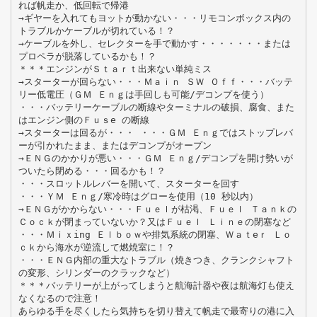
れば帆走か、低回転で帰港
→ギヤーを入れてもヨットが動かない・・・リモコンボックス内の
トラブルかケーブルが切れている！？
→ケーブルを外し、セレクターを手で動かす・・・・・・・または
プロペラが脱落しているかも！？
＊＊＊エンジンがＳｔａｒｔ出来ない単純ミス
→スターターが回らない・・・Ｍａｉｎ ＳＷ Ｏｆｆ・・・バッテ
リー低電圧（ＧＭ Ｅｎｇは手回しも可能/デコンプを使う）
・・・バッテリーケーブルの断線やターミナルの破損、腐食、また
はエンジン側のＦｕｓe の断線
→スターターは回るが・・・ ・・・ＧＭ Ｅｎｇではストップレバ
ーが引かれたまま、またはデコンプがオープン
→ＥＮＧのかかりが悪い・・・ＧＭ Ｅｎｇ/デコンプを開け勢いが
ついたら閉める・・・回るかも！？
・・・スロットルレバーを開いて、スターターを回す
・・・ＹＭ Ｅｎｇ/寒冷時はグローを使用（10 秒以内）
→ＥＮＧがかからない・・・Ｆｕｅｌが枯渇、Ｆｕｅｌ Ｔａｎｋの
Ｃｏｃｋが閉まっていないか？又はＦｕｅｌ Ｌｉｎｅの閉塞など
・・・Ｍｉｘing Ｅｌｂｏｗや排気系統の閉塞、Ｗａｔeｒ Ｌｏ
ｃｋから海水が逆流して燃焼室に！？
・・・ＥＮＧ内部の重大なトラブル（焼きつき、クランクシャフト
の変形、シリンダーのクラックなど）
＊＊＊バッテリーが上がってしまうと航海計器や夜は航海灯も使え
なくなるので注意！
あらゆる手を尽くしたら気持ちを切り替えて帆走で最寄りの港に入