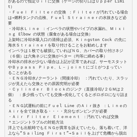
があるので指定Ｏｉｌに交換（ゲージの切り口はＵｐｐer Limi
t）
・Ｆｕｅｌ Ｆｉｌｔｅｒの交換 ：Ｆｉｌｔｅｒが汚れている場合
は→燃料タンクの点検、Ｆｕｅl Ｓｔｒａｉｎｅｒの水抜きなど必
要
・冷却水Ｌｉｎｅ ：インペラの状態やパイプの水漏れ、Ｍｉｘｉ
ｎｇ Elbow の状態（腐食がある場合は交換）
上架時に冷却水吸入口の清掃は必須、Ｋｉｎgston Cock の先に
海水Ｓｔｒａｉｎｅｒを取り付けることをお勧めします
インペラは１枚でも破損していればＮＧ、カバーの取り付けネジ
（６個）は六角ネジに交換がベター（均等に締める事）
冷却水の排水が少ない場合は上記が正常であれば、サーモスタット
やＢｙｐａｓｓ Ｐｉｐｅ、Ｌ－ｊｏｉｎｔにゴミがつまってい
ることがある
・ＥＮＧ冷却水/クーラント（間接冷却） ：汚れていたり、スラッ
ジが見えたら交換とその原因究明が必要
・Ｃｙｌｉｎｄｅｒ Ｂｌｏｃｋのジンク（直接冷却/２ＧＭは２
個） ：多少残っていても交換→劣化してくるとボロボロになり詰ま
る
・ＥＮＧ試運転の前にＦｕｅl Line のＡｉｒ抜き ：Ｌｉｎｅの
Ａｉｒを全て抜き取る・・・・充分なポンピングが必要
・Ａｉｒ Ｆｉｌｔｅｒ Ｅｌｅｍｅｎｔ ：汚れていれば交換
＊エンジントラブルの対処方法
洋上でも出航時でもＥＮＧが異常を訴えていたら、落ち着いて、洋
上なら“Ｓａｉling Ｆｉｒｓｔ”→Ｓａｉｌを上げて危機から脱出