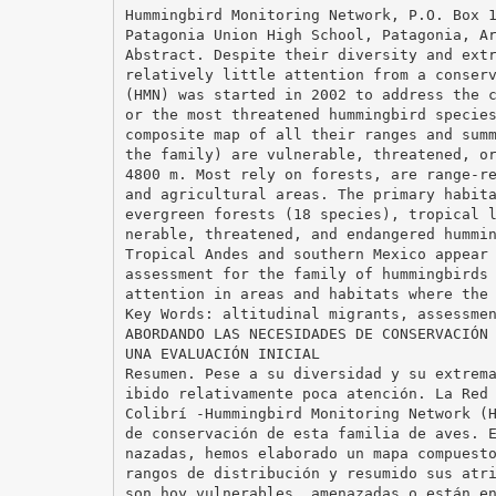
Hummingbird Monitoring Network, P.O. Box 
Patagonia Union High School, Patagonia, A
Abstract. Despite their diversity and ext
relatively little attention from a conser
(HMN) was started in 2002 to address the 
or the most threatened hummingbird specie
composite map of all their ranges and sum
the family) are vulnerable, threatened, o
4800 m. Most rely on forests, are range-r
and agricultural areas. The primary habit
evergreen forests (18 species), tropical 
nerable, threatened, and endangered hummi
Tropical Andes and southern Mexico appear
assessment for the family of hummingbirds
attention in areas and habitats where the
Key Words: altitudinal migrants, assessme
ABORDANDO LAS NECESIDADES DE CONSERVACIÓN
UNA EVALUACIÓN INICIAL
Resumen. Pese a su diversidad y su extrem
ibido relativamente poca atención. La Red
Colibrí -Hummingbird Monitoring Network (
de conservación de esta familia de aves. 
nazadas, hemos elaborado un mapa compuest
rangos de distribución y resumido sus atr
son hoy vulnerables, amenazadas o están e