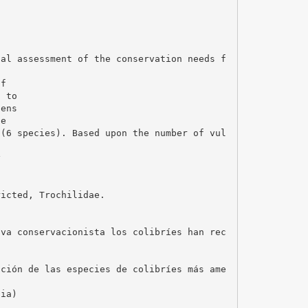
ial assessment of the conservation needs f
of
l to
dens
ne
 (6 species). Based upon the number of vul
y
ricted, Trochilidae.
iva conservacionista los colibríes han rec
ación de las especies de colibríes más ame
lia)