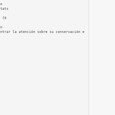
un
itats
s (6
ón
entrar la atención sobre su conservación e