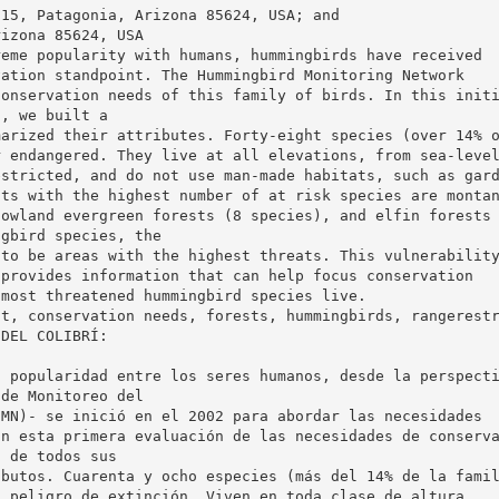
115, Patagonia, Arizona 85624, USA; and
rizona 85624, USA
reme popularity with humans, hummingbirds have received
vation standpoint. The Hummingbird Monitoring Network
conservation needs of this family of birds. In this init
s, we built a
marized their attributes. Forty-eight species (over 14% 
r endangered. They live at all elevations, from sea-leve
estricted, and do not use man-made habitats, such as gar
ats with the highest number of at risk species are monta
lowland evergreen forests (8 species), and elfin forests
ngbird species, the
 to be areas with the highest threats. This vulnerabilit
 provides information that can help focus conservation
 most threatened hummingbird species live.
nt, conservation needs, forests, hummingbirds, rangerest
 DEL COLIBRÍ:
a popularidad entre los seres humanos, desde la perspect
 de Monitoreo del
HMN)- se inició en el 2002 para abordar las necesidades
En esta primera evaluación de las necesidades de conserv
o de todos sus
ibutos. Cuarenta y ocho especies (más del 14% de la fami
n peligro de extinción. Viven en toda clase de altura,