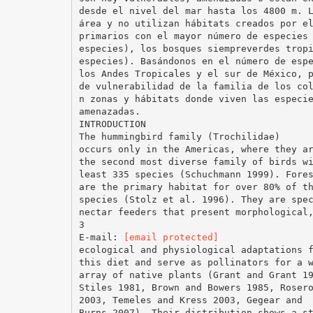
desde el nivel del mar hasta los 4800 m. 
área y no utilizan hábitats creados por e
primarios con el mayor número de especies
especies), los bosques siempreverdes trop
especies). Basándonos en el número de esp
los Andes Tropicales y el sur de México, 
de vulnerabilidad de la familia de los co
n zonas y hábitats donde viven las especi
amenazadas.
INTRODUCTION
The hummingbird family (Trochilidae)
occurs only in the Americas, where they a
the second most diverse family of birds w
least 335 species (Schuchmann 1999). Fore
are the primary habitat for over 80% of t
species (Stolz et al. 1996). They are spe
nectar feeders that present morphological
3
E-mail:
[email protected]