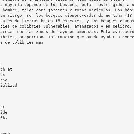
La mayoría depende de los bosques, están restringidos a 
l hombre, tales como jardines y zonas agrícolas. Los háb
 en riesgo, son los bosques siempreverdes de montaña (18
icales de tierras bajas (8 especies) y los bosques enano
ecies de colibríes vulnerables, amenazados y en peligro,
parecen ser las zonas de mayores amenazas. Esta evaluaci
libríes, proporciona información que puede ayudar a conc
es de colibríes más
re
ith at
sts
hese
cialized
,