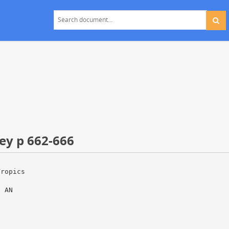
ley p 662-666
Tropics
: AN