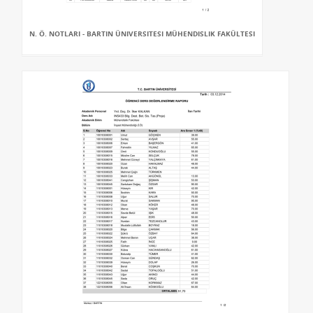
N. Ö. NOTLARI - BARTIN ÜNIVERSITESI MÜHENDISLIK FAKÜLTESI