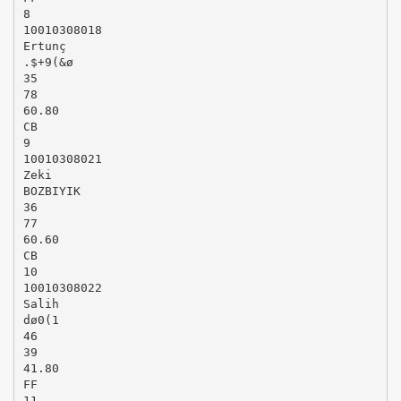
8
10010308018
Ertunç
.$+9(&ø
35
78
60.80
CB
9
10010308021
Zeki
BOZBIYIK
36
77
60.60
CB
10
10010308022
Salih
dø0(1
46
39
41.80
FF
11