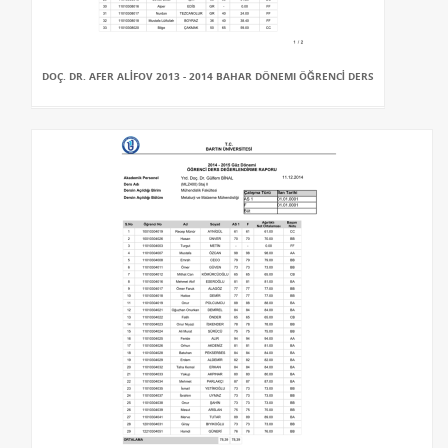
DOÇ. DR. AFER ALİFOV 2013 - 2014 BAHAR DÖNEMI ÖĞRENCİ DERS