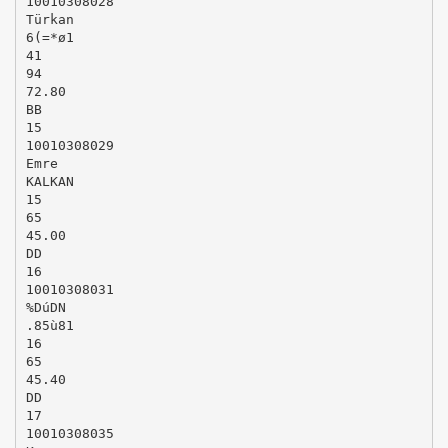
10010308028
Türkan
6(=*ø1
41
94
72.80
BB
15
10010308029
Emre
KALKAN
15
65
45.00
DD
16
10010308031
%DúDN
.85ù81
16
65
45.40
DD
17
10010308035