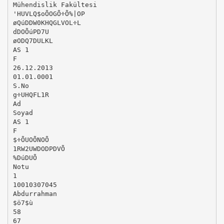
Mühendislik Fakültesi
'HUVLQ$oÕOGÕ÷Õ%|OP
øQúDDW0KHQGLVOL÷L
dDOÕúPD7U
øODQ7DULKL
AS 1
F
26.12.2013
01.01.0001
S.No
g÷UHQFL1R
Ad
Soyad
AS 1
F
$÷ÕUOÕNOÕ
1RW2UWDODPDVÕ
%DúDUÕ
Notu
1
10010307045
Abdurrahman
$ö7$ù
58
67