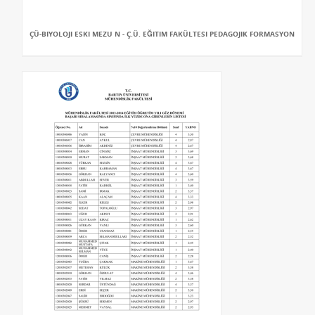
ÇÜ-BIYOLOJI ESKI MEZU N - Ç.Ü. EĞITIM FAKÜLTESI PEDAGOJIK FORMASYON