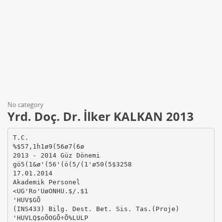
No category
Yrd. Doç. Dr. İlker KALKAN 2013
T.C.
%$57,1h1ø9(56ø7(6ø
2013 - 2014 Güz Dönemi
gö5(1&ø'(56'(ö(5/(1'ø50(5$3258
17.01.2014
Akademik Personel
<UG'Ro'UøONHU.$/.$1
'HUV$GÕ
(INS433) Bilg. Dest. Bet. Sis. Tas.(Proje)
'HUVLQ$oÕOGÕ÷Õ%LULP