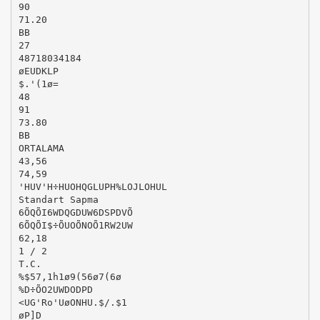
90
71.20
BB
27
48718034184
øEUDKLP
$.'(1ø=
48
91
73.80
BB
ORTALAMA
43,56
74,59
'HUV'H÷HUOHQGLUPH%LOJLOHUL
Standart Sapma
6ÕQÕI6WDQGDUW6DSPDVÕ
6ÕQÕI$÷ÕUOÕNOÕ1RW2UW
62,18
1 / 2
T.C.
%$57,1h1ø9(56ø7(6ø
%D÷ÕO2UWDODPD
<UG'Ro'UøONHU.$/.$1
øP]D