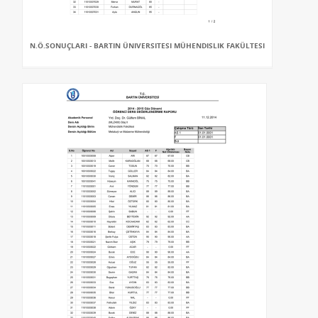
N.Ö.SONUÇLARI - BARTIN ÜNIVERSITESI MÜHENDISLIK FAKÜLTESI