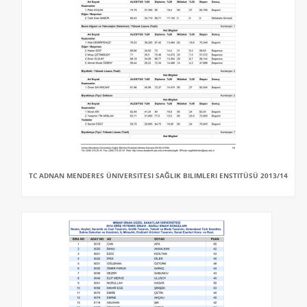
TC ADNAN MENDERES ÜNIVERSITESI SAĞLIK BILIMLERI ENSTITÜSÜ 2013/14