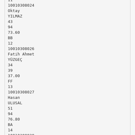
10010308024
Oktay
YILMAZ
43
94
73.60
BB
12
10010308026
Fatih Ahmet
YÜZGEÇ
34
39
37.00
FF
13
10010308027
Hasan
ULUSAL
51
94
76.80
BA
14