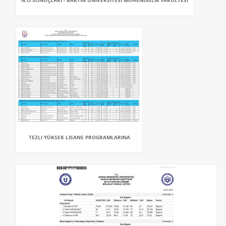
N.Ö SONUÇLARI - BARTIN ÜNIVERSITESI MÜHENDISLIK FAKÜLTESI
TEZLI YÜKSEK LISANS PROGRAMLARINA