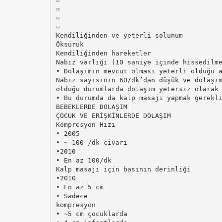
▫
▫
▫
Kendiliğinden ve yeterli solunum
Öksürük
Kendiliğinden hareketler
Nabız varlığı (10 saniye içinde hissedilm
• Dolaşımın mevcut olması yeterli olduğu 
Nabız sayısının 60/dk’dan düşük ve dolaşı
olduğu durumlarda dolaşım yetersiz olarak
• Bu durumda da kalp masajı yapmak gerekl
BEBEKLERDE DOLAŞIM
ÇOCUK VE ERİŞKİNLERDE DOLAŞIM
Kompresyon Hızı
• 2005
• ~ 100 /dk civarı
•2010
• En az 100/dk
Kalp masajı için basının derinliği
•2010
• En az 5 cm
• Sadece
kompresyon
• ~5 cm çocuklarda