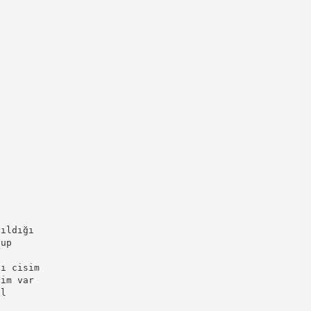
tıldığı
lup
cı cisim
sim var
al