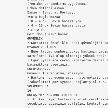
(Yeniden Canlandırma Uygulaması)
Erken defibrilasyon
Zaman - Serebral Perfüzyon
YCU’a başlanmazsa
• 0 – 4 dk. Beyin hasarı yok
• 4 – 10 dk Beyin hasarı başlar
• > 10 dk
Geri dönüşümsüz hasar
GÜVENLİK
• Kurtarıcı öncelikle kendi güvenliğini s
UYARAN VERİLMESİ
• Eğer travma şüphesi yoksa hastanın omuz
sarsılarak iyi olup olmadığı yüksek sesle
• Eğer uyarılara cevap vermiyorsa derhal 
basamakları uygulanır.
SOLUYORSA...
Güvenli (Rahatlatma) Pozisyon
• Hastanın duruşunu uygun hale getirip gü
(rahatlatma) pozisyonunu sağlamış oluruz.
SOLUMUYORSA...
16
DOLAŞIMIN KONTROL EDİLMESİ
• İki kez hayat kurtarıcı soluk verildikt
çocuklarda dolaşımın varlığını kontrol et
▫