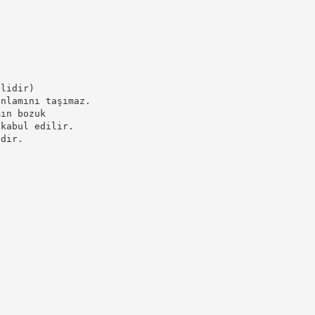
elidir)
anlamını taşımaz.
mın bozuk
 kabul edilir.
idir.