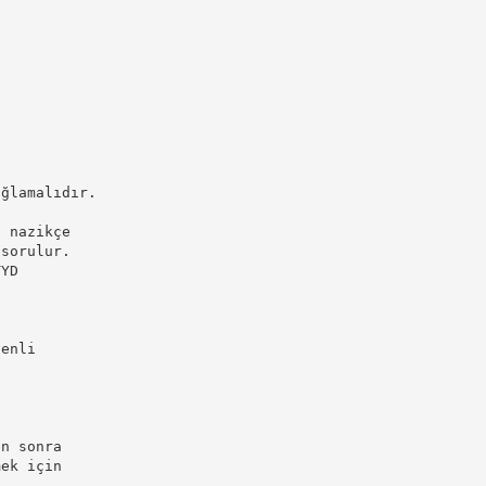
ağlamalıdır.
u nazikçe
 sorulur.
TYD
venli
en sonra
mek için