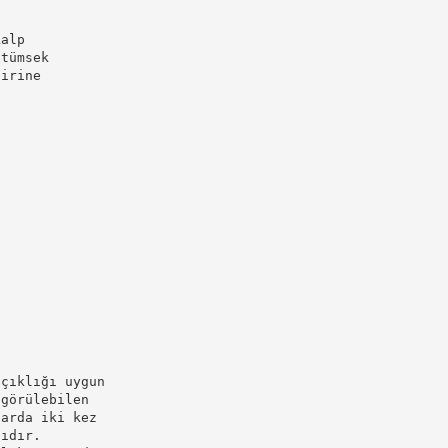
kalp
 tümsek
birine
açıklığı uygun
 görülebilen
 arda iki kez
lıdır.