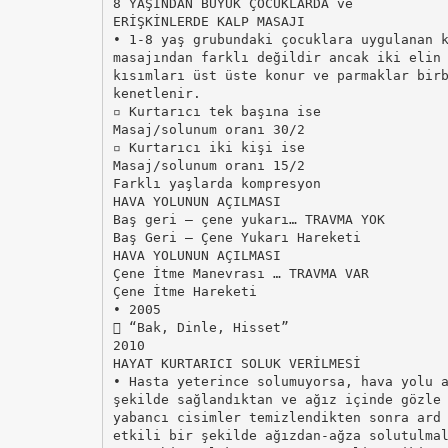
8 YAŞINDAN BÜYÜK ÇOCUKLARDA ve
ERİŞKİNLERDE KALP MASAJI
• 1-8 yaş grubundaki çocuklara uygulanan 
masajından farklı değildir ancak iki elin
kısımları üst üste konur ve parmaklar bir
kenetlenir.
▫ Kurtarıcı tek başına ise
Masaj/solunum oranı 30/2
▫ Kurtarıcı iki kişi ise
Masaj/solunum oranı 15/2
Farklı yaşlarda kompresyon
HAVA YOLUNUN AÇILMASI
Baş geri – çene yukarı… TRAVMA YOK
Baş Geri – Çene Yukarı Hareketi
HAVA YOLUNUN AÇILMASI
Çene İtme Manevrası … TRAVMA VAR
Çene İtme Hareketi
• 2005
 “Bak, Dinle, Hisset”
2010
HAYAT KURTARICI SOLUK VERİLMESİ
• Hasta yeterince solumuyorsa, hava yolu 
şekilde sağlandıktan ve ağız içinde gözle
yabancı cisimler temizlendikten sonra ard
etkili bir şekilde ağızdan-ağza solutulma