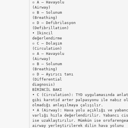
▫ A – Havayolu
(Airway)
▫ B – Solunum
(Breathing)
▫ D – Defibrilasyon
(Defibrillation)
• İkincil
değerlendirme
▫ C – Dolaşım
(Circulation)
▫ A – Havayolu
(Airway)
▫ B – Solunum
(Breathing)
▫ D – Ayırıcı tanı
(Differential
diagnosis)
BİRİNCİL BAKI
• C (Circulation): TYD uygulamasında anla
gibi karotid arter palpasyonu ile nabız o
olmadığı anlaşılmaya çalışılır.
• A (Airway): Hava yolu açıklığı ve yaban
varlığı hızla değerlendirilir. Yabancı ci
ise uzaklaştırılır. Mümkün ise orofarenge
airway yerleştirilerek dilin hava yolunu