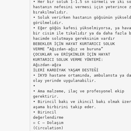
• Her bir soluk 1-1.5 sn sürmeli ve iki s
hastanın nefesini vermesi için yeterince 
bırakılmalıdır.
• Soluk verirken hastanın göğsünün yüksel
görülmelidir.
• Eğer göğüs kafesi yükselmiyorsa, ya hav
bir cisim ile tıkalıdır ya da daha fazla 
hacimde solutmaya gereksinim vardır
BEBEKLER İÇİN HAYAT KURTARICI SOLUK
VERME “Ağızdan-ağız ve buruna”
ÇOCUKLAR ve ERİŞKİNLER İÇİN HAYAT
KURTARICI SOLUK VERME YÖNTEMİ:
Ağızdan-ağza
İLERİ KARDİYAK YAŞAM DESTEĞİ
• İKYD hastane ortamında, ambulansta ya d
olay yerinde uygulanabilir.
•
• Ama malzeme, ilaç ve profesyonel ekip
gerektirir.
• Birincil bakı ve ikincil bakı olmak üze
aşama birbirini takip eder.
• Birincil
değerlendirme
▫ C – Dolaşım
(Circulation)