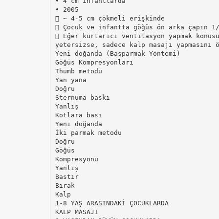
• 4 cm infantlarda
• 2005
 ~ 4-5 cm çökmeli erişkinde
 Çocuk ve infantta göğüs ön arka çapın 1
 Eğer kurtarıcı ventilasyon yapmak konus
yetersizse, sadece kalp masajı yapmasını 
Yeni doğanda (Başparmak Yöntemi)
Göğüs Kompresyonları
Thumb metodu
Yan yana
Doğru
Sternuma baskı
Yanlış
Kotlara bası
Yeni doğanda
İki parmak metodu
Doğru
Göğüs
Kompresyonu
Yanlış
Bastır
Bırak
Kalp
1-8 YAŞ ARASINDAKİ ÇOCUKLARDA
KALP MASAJI