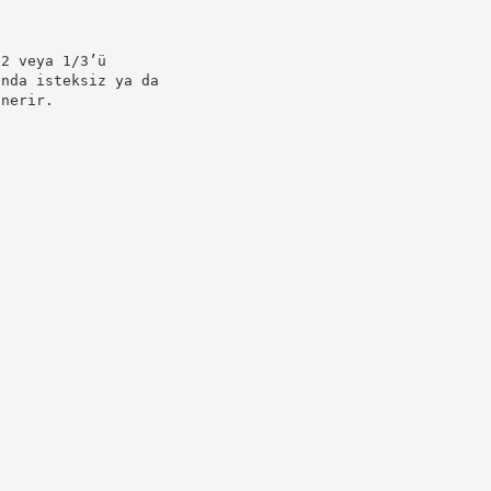
/2 veya 1/3’ü
unda isteksiz ya da
önerir.