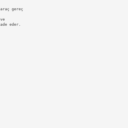
 araç gereç
 ve
fade eder.