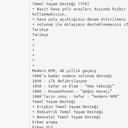
Temel Yaşam Desteği (TYD)
• Basit hava yolu araçları dışında hiçbir
kullanmaksızın,
• hava yolu açıklığının devam ettirilmesi
• solunum ile dolaşımın desteklenmesini i
Tarihçe
Tarihçe
•
•
•
•
•
•
Modern KPR, 40 yıllık geçmiş
1960’a kadar sadece solunum desteği
1956 - ilk defibrilasyon
1958 - Safar ve Elam - “ebe tekniği”
1960 - Kouwenhoven - “göğüs masajı”
1960’ların sonu - Safar - “modern KPR”
Temel Yaşam Desteği
• Erişkin Temel Yaşam Desteği
• Pediatrik Temel Yaşam Desteği
• Neonatal Temel Yaşam Desteği
Erken arama
Erken YCU