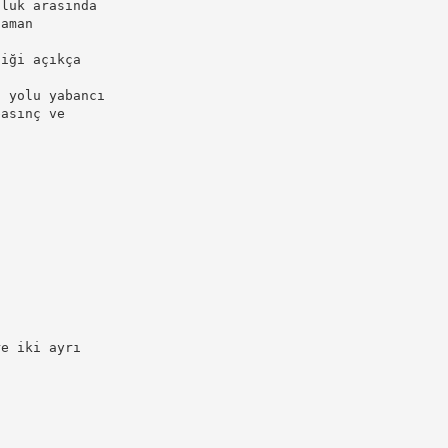
oluk arasında
zaman
diği açıkça
a yolu yabancı
basınç ve
a
re iki ayrı